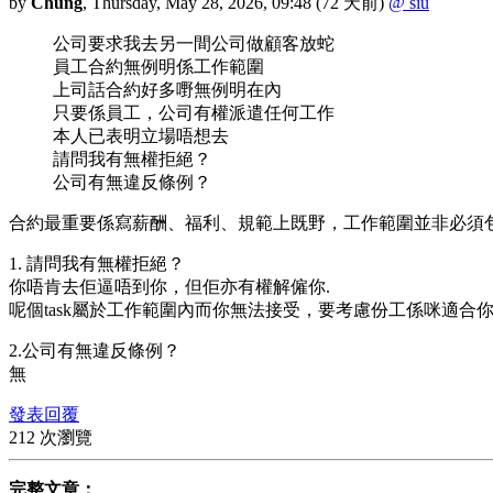
by
Chung
,
Thursday, May 28, 2026, 09:48
(72 天前)
@ siu
公司要求我去另一間公司做顧客放蛇
員工合約無例明係工作範圍
上司話合約好多嘢無例明在內
只要係員工，公司有權派遣任何工作
本人已表明立場唔想去
請問我有無權拒絕？
公司有無違反條例？
合約最重要係寫薪酬、福利、規範上既野，工作範圍並非必須
1. 請問我有無權拒絕？
你唔肯去佢逼唔到你，但佢亦有權解僱你.
呢個task屬於工作範圍內而你無法接受，要考慮份工係咪適合
2.公司有無違反條例？
無
發表回覆
212 次瀏覽
完整文章：