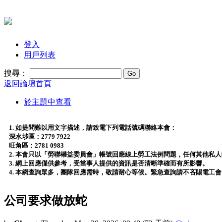
登入
用戶列表
搜尋：
返回論壇首頁
於主題中查看
1. 如提問難以用文字描述，請致電下列電話號碼聯絡本會：
深水埗區：2779 7922
旺角區：2781 0983
2. 本會只以「勞聯權益委員會」帳號回應線上勞工法例問題，任何其他私
3. 網上回應僅供參考，受當事人提供的資訊是否清晰準確而有所影響。
4. 本網查詢眾多，團隊回應需時，敬請耐心等候。緊急查詢請不吝賜電工
公司要求做放蛇