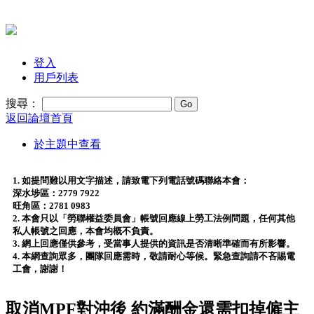
登入
用戶列表
搜尋：
返回論壇首頁
於主題中查看
1. 如提問難以用文字描述，請致電下列電話號碼聯絡本會：
深水埗區：2779 7922
旺角區：2781 0983
2. 本會只以「勞聯權益委員會」帳號回應線上勞工法例問題，任何其他
私人帳號之回應，本會均概不負責。
3. 網上回應僅供參考，受當事人提供的資訊是否清晰準確而有所影響。
4. 本網查詢眾多，團隊回應需時，敬請耐心等候。緊急查詢請不吝賜電
工會，謝謝！
取消MPF對沖後 約滿酬金還需扣掉僱主