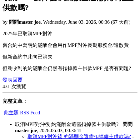
供款嗎?
by
問問master joe
,
Wednesday, June 03, 2026, 00:36
(67 天前)
2025年已取消MPF對沖
舊合約中寫明約滿酬金會用作MPF對沖長期服務金/遣散費
但新合約中此句已消失
但剛收到的約滿酬金仍然有扣掉僱主供款MPF 是否有問題?
發表回覆
431 次瀏覽
完整文章：
此主題 RSS Feed
取消MPF對沖後 約滿酬金還需扣掉僱主供款嗎?
-
問問
master joe
,
2026-06-03, 00:36
取消MPF對沖後 約滿酬金還需扣掉僱主供款嗎?
-