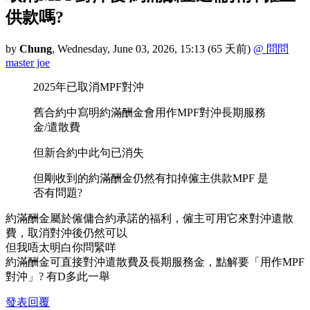
供款嗎?
by
Chung
,
Wednesday, June 03, 2026, 15:13
(65 天前)
@ 問問
master joe
2025年已取消MPF對沖
舊合約中寫明約滿酬金會用作MPF對沖長期服務
金/遣散費
但新合約中此句已消失
但剛收到的約滿酬金仍然有扣掉僱主供款MPF 是
否有問題?
約滿酬金屬於僱傭合約承諾的福利，僱主可用它來對沖遣散
費，取消對沖後仍然可以
但我唔太明白你問緊咩
約滿酬金可直接對沖遣散費及長期服務金，點解要「用作MPF
對沖」? 有D多此一舉
發表回覆