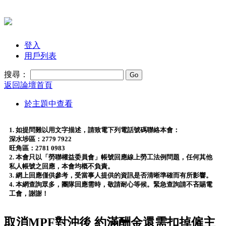
登入
用戶列表
搜尋：
返回論壇首頁
於主題中查看
1. 如提問難以用文字描述，請致電下列電話號碼聯絡本會：
深水埗區：2779 7922
旺角區：2781 0983
2. 本會只以「勞聯權益委員會」帳號回應線上勞工法例問題，任何其他
私人帳號之回應，本會均概不負責。
3. 網上回應僅供參考，受當事人提供的資訊是否清晰準確而有所影響。
4. 本網查詢眾多，團隊回應需時，敬請耐心等候。緊急查詢請不吝賜電
工會，謝謝！
取消MPF對沖後 約滿酬金還需扣掉僱主