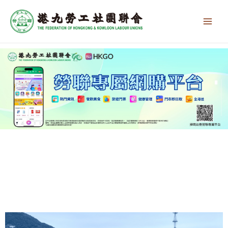
跳
Main
至
Men
主
要
內
容