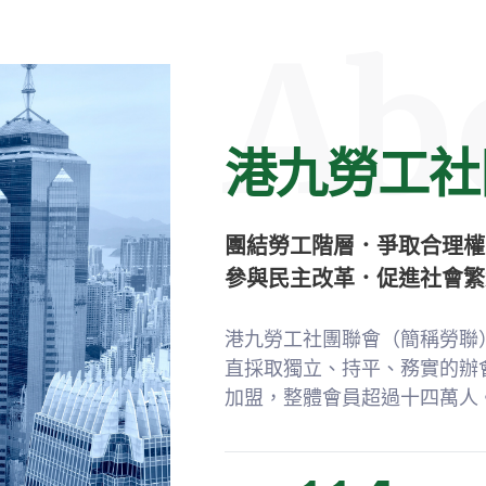
Ab
港九勞工社
團結勞工階層．爭取合理權
參與民主改革．促進社會繁
港九勞工社團聯會（簡稱勞聯）
直採取獨立、持平、務實的辦會
加盟，整體會員超過十四萬人