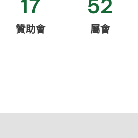
17
52
贊助會
屬會