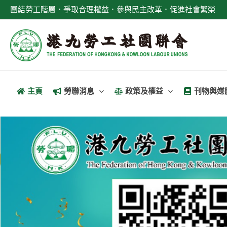
跳
團結勞工階層．爭取合理權益．參與民主改革．促進社會繁榮
至
主
要
內
容
主頁
勞聯消息
政策及權益
刊物與媒