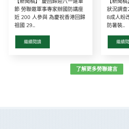
【新聞稿】 慶回歸迎八一建軍
【新聞稿
節 勞聯邀軍事專家辦國防講座
狀況調查2
近 200 人參與 為慶祝香港回歸
8成人盼
祖國 29...
防暑裝...
繼續閱讀
繼續
了解更多勞聯建言