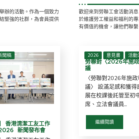
舉辦的活動。作為一個致力
歡迎來到勞聯工會活動消息
結堅強的社群，為會員提供
於維護勞工權益和福利的專
有價值的機會，讓他們聯繫
新聞稿
2026
意見書
活動
勞聯對〈2026年施
議
〈勞聯對2026年施
議〉 設滿足感和獲得
展在校課後託管至初中
席、立法會議員...
繼續閱讀
】 香港清潔工友工作
2026 新聞發布會