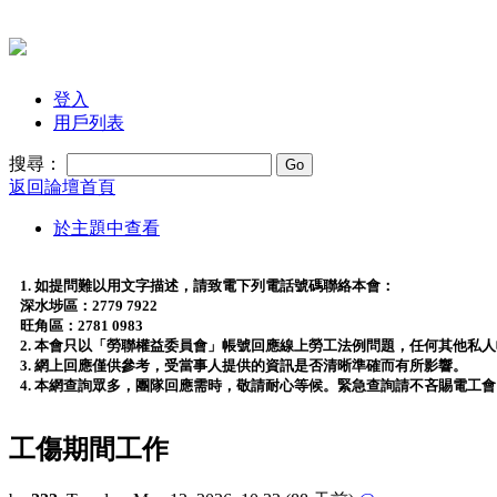
登入
用戶列表
搜尋：
返回論壇首頁
於主題中查看
1. 如提問難以用文字描述，請致電下列電話號碼聯絡本會：
深水埗區：2779 7922
旺角區：2781 0983
2. 本會只以「勞聯權益委員會」帳號回應線上勞工法例問題，任何其他私
3. 網上回應僅供參考，受當事人提供的資訊是否清晰準確而有所影響。
4. 本網查詢眾多，團隊回應需時，敬請耐心等候。緊急查詢請不吝賜電工
工傷期間工作