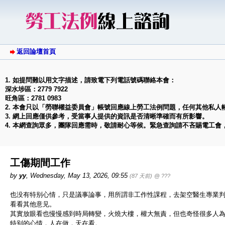
返回論壇首頁
1. 如提問難以用文字描述，請致電下列電話號碼聯絡本會：
深水埗區：2779 7922
旺角區：2781 0983
2. 本會只以「勞聯權益委員會」帳號回應線上勞工法例問題，任何其他私人
3. 網上回應僅供參考，受當事人提供的資訊是否清晰準確而有所影響。
4. 本網查詢眾多，團隊回應需時，敬請耐心等候。緊急查詢請不吝賜電工會
工傷期間工作
by
yy
,
Wednesday, May 13, 2026, 09:55
(87 天前)
@ ???
也没有特别心情，只是議事論事，用所謂非工作性課程，去架空醫生專業
看看其他意见。
其實放眼看也慢慢感到時局轉變，火燒大樓，權大無責，但也奇怪很多人
特别的心情，人在做，天在看。