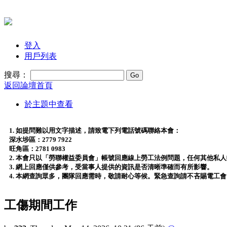
登入
用戶列表
搜尋：
返回論壇首頁
於主題中查看
1. 如提問難以用文字描述，請致電下列電話號碼聯絡本會：
深水埗區：2779 7922
旺角區：2781 0983
2. 本會只以「勞聯權益委員會」帳號回應線上勞工法例問題，任何其他私
3. 網上回應僅供參考，受當事人提供的資訊是否清晰準確而有所影響。
4. 本網查詢眾多，團隊回應需時，敬請耐心等候。緊急查詢請不吝賜電工
工傷期間工作