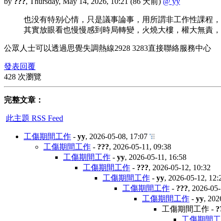
by
???
,
Thursday, May 14, 2026, 10:21
(86 天前)
@ yy
也没有特别心情，只是議事論事，用所謂非工作性課程，
其實放眼看也慢慢感到時局轉變，火燒大樓，權大無責，
公眾人士可以透過思覺失調熱線2928 3283直接聯絡服務中心
發表回覆
428 次瀏覽
完整文章：
此主題 RSS Feed
工傷期間工作
-
yy
,
2026-05-08, 17:07
工傷期間工作
-
???
,
2026-05-11, 09:38
工傷期間工作
-
yy
,
2026-05-11, 16:58
工傷期間工作
-
???
,
2026-05-12, 10:32
工傷期間工作
-
yy
,
2026-05-12, 12:
工傷期間工作
-
???
,
2026-05-
工傷期間工作
-
yy
,
202
工傷期間工作
-
?
工傷期間工