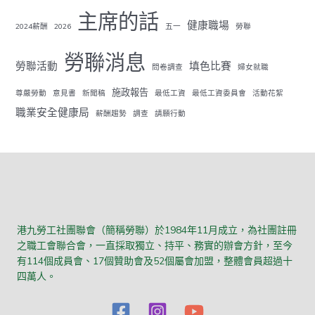
主席的話
健康職場
2024薪酬
2026
五一
勞聯
勞聯消息
勞聯活動
填色比賽
問卷調查
婦女就職
施政報告
尊嚴勞動
意見書
新聞稿
最低工資
最低工資委員會
活動花絮
職業安全健康局
薪酬趨勢
調查
請願行動
港九勞工社團聯會（簡稱勞聯）於1984年11月成立，為社團註冊
之職工會聯合會，一直採取獨立、持平、務實的辦會方針，至今
有114個成員會、17個贊助會及52個屬會加盟，整體會員超過十
四萬人。