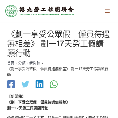
跳
Main
至
Men
主
要
內
文
容
《劃一享受公眾假 僱員待遇
章
導
無相差》 劃一17天勞工假請
覽
願行動
首頁
分類
新聞稿
《劃一享受公眾假 僱員待遇無相差》 劃一17天勞工假請願行
動
【新聞稿】
《劃一享受公眾假 僱員待遇無相差》
劃一
17
天勞工假請願行動
勞聯聯同約二十名工友，於今天到政府總部請願，向勞工及福利