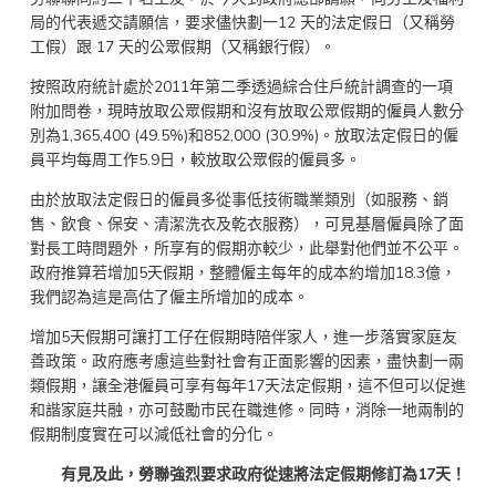
局的代表遞交請願信，要求儘快劃一12 天的法定假日（又稱勞
工假）跟 17 天的公眾假期（又稱銀行假）。
按照政府統計處於2011年第二季透過綜合住戶統計調查的一項
附加問卷，現時放取公眾假期和沒有放取公眾假期的僱員人數分
別為1,365,400 (49.5%)和852,000 (30.9%)。放取法定假日的僱
員平均每周工作5.9日，較放取公眾假的僱員多。
由於放取法定假日的僱員多從事低技術職業類別（如服務、銷
售、飲食、保安、清潔洗衣及乾衣服務），可見基層僱員除了面
對長工時問題外，所享有的假期亦較少，此舉對他們並不公平。
政府推算若增加5天假期，整體僱主每年的成本約增加18.3億，
我們認為這是高估了僱主所增加的成本。
增加5天假期可讓打工仔在假期時陪伴家人，進一步落實家庭友
善政策。政府應考慮這些對社會有正面影響的因素，盡快劃一兩
類假期，讓全港僱員可享有每年17天法定假期，這不但可以促進
和諧家庭共融，亦可鼓勵市民在職進修。同時，消除一地兩制的
假期制度實在可以減低社會的分化。
有見及此，勞聯強烈要求政府從速將法定假期修訂為
17
天！