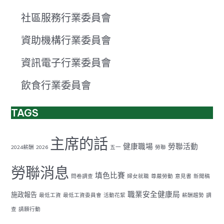
社區服務行業委員會
資助機構行業委員會
資訊電子行業委員會
飲食行業委員會
TAGS
主席的話
健康職場
勞聯活動
2024薪酬
2026
五一
勞聯
勞聯消息
填色比賽
問卷調查
婦女就職
尊嚴勞動
意見書
新聞稿
職業安全健康局
施政報告
最低工資
最低工資委員會
活動花絮
薪酬趨勢
調
查
請願行動