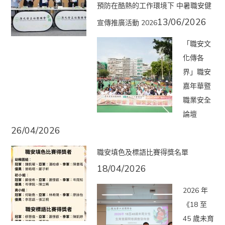
預防在酷熱的工作環境下 中暑職安健
13/06/2026
宣傳推廣活動 2026
「職安文
化傳各
界」職安
嘉年華暨
職業安全
論壇
26/04/2026
職安填色及標語比賽得獎名單
18/04/2026
2026 年
《18 至
45 歲未育