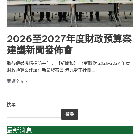
建
議
新
聞
發
2026至2027年度財政預算案
佈
建議新聞發佈會
會
致各傳媒機構採訪主任： 【新聞稿】 〈勞聯對 2026-2027 年度
財政預算案建議〉新聞發布會 港九勞工社團 …
閱讀全文 »
搜尋
搜尋
最新消息