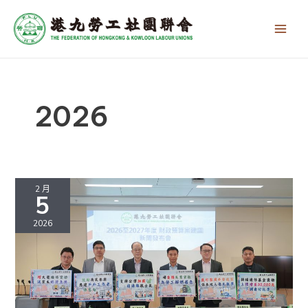
跳
Main
至
Men
主
要
內
容
2026
2026
至
2 月
5
2027
年
2026
度
財
政
預
算
案