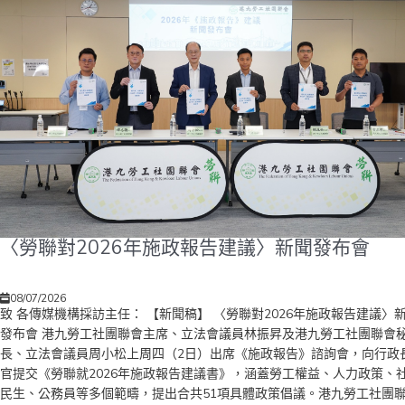
〈勞聯對2026年施政報告建議〉新聞發布會
08/07/2026
致 各傳媒機構採訪主任： 【新聞稿】 〈勞聯對2026年施政報告建議〉
發布會 港九勞工社團聯會主席、立法會議員林振昇及港九勞工社團聯會
長、立法會議員周小松上周四（2日）出席《施政報告》諮詢會，向行政
官提交《勞聯就2026年施政報告建議書》，涵蓋勞工權益、人力政策、
民生、公務員等多個範疇，提出合共51項具體政策倡議。港九勞工社團