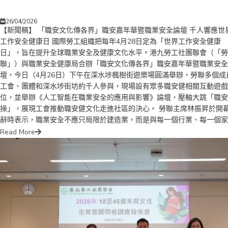
26/04/2026
【新聞稿】 「職安文化傳各界」職安嘉年華暨職業安全論壇 千人響應世
工作安全健康日 國際勞工組織把每年4月28日定為「世界工作安全健康
日」，旨在提升全球職業安全及健康文化水平。港九勞工社團聯會（「勞
聯」）與職業安全健康局合辦「職安文化傳各界」職安嘉年華暨職業安全
壇，今日（4月26日）下午在深水埗楓樹街遊樂場圓滿舉辦，勞聯多個成
工會、團體和深水埗街坊約千人參與，現場設有眾多職安健相關互動遊戲
位，並舉辦《人工智能在職業安全的應用與影響》論壇，壓軸大跳「職安
操」，展現工會推動職安健文化走進社區的決心。 勞聯主席林振昇於開
辭時表示，職業安全不應只局限於建造業，而是與每一個行業、每一個家
息息相關；政府在地盤全面禁煙及外賣員工傷保障方面作出了多項創新立
Read More
法，工會全力支持，但最關鍵仍是每一位工友提升安全意識，每人多行一
步，工業意外定能減少。 勞工及福利局副局長何啟明先生,...