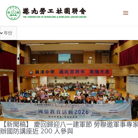
跳
Main
至
Men
主
要
內
容
【新聞稿】 慶回歸迎八一建軍節 勞聯邀軍事專
辦國防講座近 200 人參與