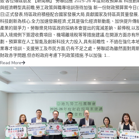
致:各位傳媒朋友 【新聞稿】 勞聯回應 2025-26 年度財政預算案 科技創
與經濟轉型具前瞻,勞工政策與職專培訓亟待加強 新一份財政預算案今日(
日)正式發表,特區政府積極配合國家發展大局,貢獻國家及特區高質量發展
科技創新為核心,全力加速發展經濟,尤其是強化經濟新動能、加快提升傳
產業的競爭力。勞聯樂見特區政府採納本會提出的寬減差餉、薪俸稅,以
高入境規例下簽證收費項目、機場離境稅等等措施建議,在開源方面亦有
劃。預算案在人工智能及創新科技大力投入,具有前瞻性。不過在強化本
業專才培訓、支援勞工及市民方面,仍有不足之處。勞聯認為雖然面對周
財政赤字問題,但亦盼政府考慮下列政策措施,予以加強: 1....
Read More