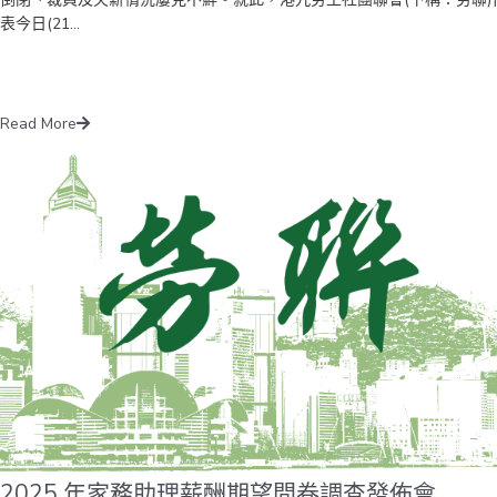
本工務開支每年平均約900億元，勞聯認同當局在工務工程的持續投入，
表今日(21...
善各項基建滿足將來的發展需要，並為建造業界提供就業機會，但必須按
後緩急推展，以及持續優化規劃、精簡程序和善用創新技術，壓縮工程成
和縮短建造時間。 勞聯秘書長、立法會議員周小松則強調，節流也不應
務員「開刀」凍薪或減薪，一來憂慮會打擊團隊士氣，也可能對私人市場
Read More
來影響。公務員薪酬調整應按既定機制處理，參考薪酬趨勢調查結果及考
其他一籃子因素後，客觀和理性地作出調整。他又表示，政府近年擴大輸
外勞，目前已有約6.7萬人獲批來港，應該逐步放慢輸入步伐，全面檢討
政策和收緊申請條件。而且，在向外搶人才的同時，也要繼續投放資源協
本地市民就業和加強培訓工作。 周小松續指，目前本港女性和長者的整
動參與率較鄰近先進經濟體為低，本港15歲以上女性勞動參與率只有
52.3％，而在新加坡的同樣年齡段的女性勞動參與率高達62.8％；另外，
港現時65歲以上人口的勞動參與率是13.7％，日本則是26.1％。他認為
有政策配套協助，包括完善育兒託兒服務、推動彈性工作制度普及化等，
上提供適當誘因，就能夠進一步推動女性和中高齡人口重投就業。因此，
聯建議政府推出以下一系列措施，包括將「在校課後託管服務計劃」恆常
和研究推展至初中級別，減輕更多家長的照顧責任，讓他們有時間和空間
出工作；政府早前推出的「再就業津貼試行計劃」成效良好，至今吸引近
萬人參加及錄得逾8,000宗成功就業個案，下一步可考慮恆常化和擴展計
劃，為完成持續工作18個月或24個月的參加者再額外發放津貼，減少他
2025 年家務助理薪酬期望問卷調查發佈會