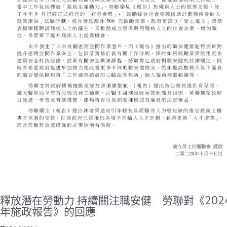
有2,700個新單位落成及入伙，勞聯建議同樣將計劃延續兩年，估計總開
約5,000萬元，相信不會對政府帶來重大財政負擔。 《勞聯對2025至202
度財政預算案建議書》全文請見連結：https://flu.hk/xyl68c 港九勞工社
會...
釋放潛在勞動力 持續關注職安健 勞聯對《202
年施政報告》的回應