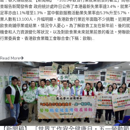
致：各大傳媒朋友 【新聞稿】 「2025年飲食行業就業前景的看法」問卷
查報告新聞發佈會 政府統計處昨日公佈了本港最新失業率達3.4%，就業
足率亦由1.1%增至1.3%，當中餐飲服務活動業失業率由5.3%升至5.7%
業人數有13,100人，升幅明顯。香港飲食行業近年面臨不少挑戰，近期
飲食商鋪停業或結業，情況令人憂心。為了解飲食工友在新年前、後的就
機會和人力資源變化等狀況，以及對飲食業未來就業前景的看法。勞聯飲
行業委員會、香港飲食業職工會聯合會(下稱：飲聯)...
Read More
【新聞稿】 「世界工作安全健康日‧五一勞動節