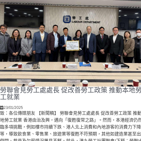
級稅階，向豪華私家車徵收更高的稅項。在建議的新稅制下，汽車應課稅
值超過75萬元的首25萬元，稅率將由現行132％增至145％，而剩餘部分
徵收152％稅率；以及開徵「特定奢侈品稅」，凡購置船身長度逾24米的
級遊艇須繳付售價5％的稅款。另外，他補充指，現時部分與基本民生關
性不大的政府服務收費和稅項的稅率，已經多年未有調整。他舉例指，目
入境處部分發出簽證和入境證的服務收費過低，包括發出普通、過境簽證
一次和多次性入境證，收費僅能收回約三成成本，所以勞聯建議政府檢視
提高相關服務收費，新水平應不低於成本的八成。此外，飛機乘客離境稅
2004年1月起至今未有調整，勞聯亦建議將稅款由現時120元調高至180
預計每年可帶來額外超過8億元的收入。 林振昇又指，教育局最近表示有
檢討專上院校取錄學生時的「本地生」定義，以及擬參考外地相關的學費
排。由於根據目前定義，「本地生」包括透過各項人才計劃來港人士的未
勞聯會見勞工處處長 促改善勞工政策 推動本地
年受養子女，修讀資助大學本科課程可獲學費資助，學費水平僅為非本地
工就業
的約四分之一。因考慮到獲批來港人才的經濟條件通常較佳，加上難以確
其子女畢業後必然留港發展，所以勞聯建議政府優化資源運用，引入資助
23/01/2025
科學位分層學費制度，向持有受養人簽證的學生收取比其他本地生多50
致：各位傳媒朋友 【新聞稿】 勞聯會見勞工處處長 促改善勞工政策 推
學費，調整後的學費仍遠低於向非本地生收取的水平。 在節流方面，林
地勞工就業 香港由治及興，邁向「復甦復常之路」。然而，本港經濟仍
認為政府應進一步削減各部門的經常性開支，但不宜以「一刀切」方式執
臨多項挑戰，例如樓市持續下跌、港人北上消費和內地游客的消費力下降
行，建議可由政策局和部門審視內部資源後，各自提出可削減開支水平，
等，導致飲食業、零售業、旅遊業等復甦不符預期，其他如建造業甚至出
由財政司司長審核和決定不同部門的削減目標。此外，政府預計未來5年
倒閉、裁員及欠薪情況屢見不鮮。就此，港九勞工社團聯會(下稱：勞聯)