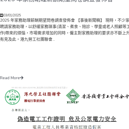
次離開職場的機會。 至於加強培訓方面，周小松建議提升持續進修基金
至30,000元，並提供誘因鼓勵學員報讀與「八大中心」領域相關或特定
培訓的指定認可課程，其共付比率可獲減半；另外，由於僱員再培訓局即
03/01/2025
2025 年家務助理薪酬期望問卷調查發佈會 【事後新聞稿】 現時，不少
改革，包括放寬報讀的學歷限制和增加最少1.5萬個年度總學額等，未來
聘請家務助理，以舒緩家務瑣事(清潔、煮食、陪診、學童或老人照顧等
肩負起為整體勞動人口提供「技能為本」課程的職責，預計培訓局未來的
作)帶來的煩惱，市場需求增加的同時，僱主對家務助理的要求亦不斷上
支將顯著增加。為避免政府日後要向再培訓基金再注資，勞聯建議政府提
有見及此，港九勞工社團聯會...
僱員再培訓徵款至600元，以確保擴展再培訓服務後的長遠財政可持續性
勞聯副主席譚志聰表示，留意到政府各部門推出不同的應用程式，部分投
不少資源開發，但下載次數和使用情況卻未如理想。因此，勞聯建議政府
視應用程式的開發及運行效益，研究將性質類似的程式整合，以減省維護
本，以及若政府網站已有相關功能，就不應另外再開發新應用程式。另外
他認為香港要推動低空經濟發展，應該多投入更多資源完善低空基建。綜
不少內地城市正就建設低空基建積極布局，例如深圳去年已訂明目標要在
Read More
2026年建成1,200個低空起降設施及超過8,000個5G-A基站。所以，勞聯
議政府加快完善低空基礎建設，在北部都會區及河套合作區等大型發展項
目，建造低空網絡設施、空中交通監管設施及低空飛行器起降場地等設施
勞聯副主席譚金蓮指，強積金作為退休保障制度的重要部分，隨着供款入
上限超過10年未有調整，對於較高收入人士的保障逐漸減少。她強調，
調整供款入息上限的法定基準，即每月就業收入分佈中的第90個百分位
達到59,100元，與現時30,000元的上限相差甚遠，故勞聯建議應分階段
上限，慢慢追回法定基準水平。還有，政府過去曾承諾為低收入僱員和自