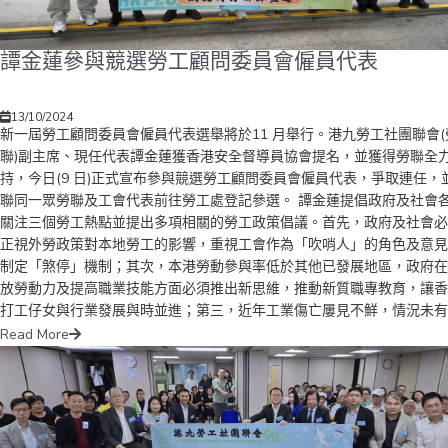
譚金蓮參與競選勞工顧問委員會僱員代表
13/10/2024
新一屆勞工顧問委員會僱員代表選舉將於11 月舉行。港九勞工社團聯會(
聯)副主席、現任代表譚金蓮獲香港安全督導員協會提名，並獲得勞聯全
持，今日(9 日)正式宣布參與競選勞工顧問委員會僱員代表，爭取連任，
聯同一眾勞聯及工會代表前往勞工處登記參選。 譚金蓮提倡政府及社會
關注三個勞工熱點並提出多項相關的勞工政策倡議。首先，政府及社會必
正視外勞政策對本地勞工的影響，重視工會作為「吹哨人」的角色及意見
制定「煞停」機制；其次，本港勞動參與率低於其他已發展地區，政府在
放勞動力及提高職業技能方面必須推出新思維，推動新質職專教育，讓香
打工仔女與行業發展與時並進；第三，近年工業傷亡屢見不鮮，情況未有
大改善，必須提高各行各業建立職安健文化，更要提高社會及青年人對職
Read More
健的重視及意識，做到「人命在心中、職安在社區」以及「人人講職安，
早消隱患」的社會風氣，真正做到開心上班，平安回家的「平安香港」。
行一眾勞聯及工會代表均表示全力支持譚金蓮競選勞工顧問委員會僱員代
表。 勞聯主席、立法會議員林振昇...