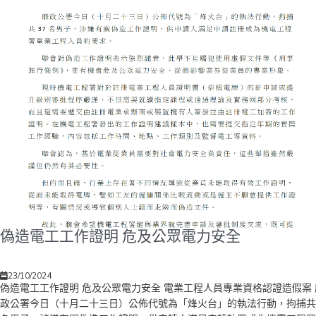
人士代供強積金的安排，期待能夠如期在「積金易」平台全面運作後正式
實。 譚金蓮又表示，為期三年的「工傷僱員復康先導計劃」將於今年9月
滿，過去有逾1千名工傷僱員參加，而大部分康復的參與者都再次重投工
作，反映計劃具一定成效。有見及此，勞聯建議特區政府進一步延長計劃
年，以及擴展至所有行業，讓更多工友能夠受惠。 勞聯副主席儲漢松表
現時平台工作者往往視為自僱人士，無法獲得基本勞工保障的問題值得關
注。勞聯去年曾進行調查，發現23％受訪平台工作者曾遇到工傷，其中
分人更表示平台公司未有作出任何工傷補償，或者有提供但對金額不滿意
就此，勞聯認為可牽頭與大型保險公司商討，訂立為基層平台工作者而設
工傷補償保險標準，並向平台公司提供經濟誘因如提供額外稅務優惠，來
勵平台公司參與投保。 儲漢松又表示，近年公共交通車費持續上升，港
年6月加價3.9％、九巴和城巴在今年1月也分別加價4.3％和7.5％，對於
工作的打工仔女帶來沉重負擔。因此，勞聯建議將「公共交通費用補貼計
劃」增加補貼上限至500元及改成兩級制，加強資助長途乘客。在新制度
下，計算補貼額的方式為每月實際公共交通開支扣除首400元後，餘額的
偽造電工工作證明 危及公眾電力安全
800元可獲三分之一的補貼，而其後的餘額可獲二分之一的補貼。估計措
將可惠及超過9萬人，涉及每月額外開支少於1千萬元。 勞聯婦女事務主
23/10/2024
任、黃大仙區議員劉婉儀表示，本港經濟復甦較預期緩慢，普羅市民同受
偽造電工工作證明 危及公眾電力安全 電業工程人員專業資格認證造假案 
響，加上交通費和住宅租金等生活開銷又持續上升，期望政府繼續「派糖
政公署今日（十月二十三日）公佈代號為「烽火台」的執法行動，拘捕共
支援市民。因此，勞聯建議繼續寬減2025-26年度首季住宅物業差餉，每