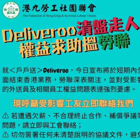
將在傳承中求突破，在創新中謀發展，確保在新時代穩健前行，持續為廣
工友謀取實質福祉。 勞聯第二十屆（2025-2028年）常務委員會成員名
下： 主席：林振昇 副主席：譚志聰、譚金蓮、陳萬聯應、儲漢松、詹勳
秘書長：周小松 副秘書長：劉婉儀、陳麗紅 財務主任：黃永權 勞聯之友
任：李耀基 康樂及福利主任：何仁清 權益主任：繆泰興 社會事務主任：
瑩瑩 勞工教育主任：何志明 婦女事務主任：李姍珊 職業安全及健康推廣
任：鄭秀娟 青年事務主任：陳偉峰 常務委員（排名不分先後）：邱杰斌
葉本聰、洪震亞、林子揚、梁蔚雲、梁耀華、梁維紹、顧美儀、蔡永其、
達雄、梁樂深、黃嘉毅、程凱霆。 港九勞工社團聯會...