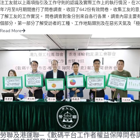
注工友就以上兩項指引及工作守則的認識及實際工作上的執行情況，在20
年7月至8月期間進行了問卷調查，收回了642份有效問卷，收集工友的意
了解工友的工作實況。 問卷調查對象分別來自各行各業，調查內容主要
個部分，第一部分了解受訪者的工種、工作地點類別及在惡劣天氣及「極
情況」下的工作安排，受訪工友的主要工種包括：交通運輸行業、建築及
Read More
電行業、零售及社區服務行業及文職及個人服務行業、公務員及政府資助
構，其中有23.4%受訪者於室內但通風不足的環境下工作，29.4%受訪者
戶外及空曠地方工作，47.2%受訪者於室內有空調設備的環境下工作。 
查結果中了解工友是否知悉有《預防工作時中暑指引》及《惡劣天氣及「
端情況」下工作守則》這兩項指引及工作守則，調查中有90.2%受訪者知
勞工處制定了《預防工作時中暑指引》、《惡劣天氣及「極端情況」下工
守則》，而對勞工處制定的《預防工作時中暑指引》的了解方面，在1至
中只有38.8%受訪者是3分以上的，而3分或以下的，分別有33.6%受訪者
3分，17.8%受訪者是2分及9.8%受訪者是1分，1至3分的受訪者共61.2
即表示普遍工友對《預防工作時中暑指引》的了解仍然不足的。 第二部
解受訪者在惡劣天氣及「極端情況」下，是否為指定人員需要返回工作地
當值，以及在惡劣天氣及「極端情況」後上班的安排及安全保障，在調查
果中有57.5%受訪者，在惡劣天氣及「極端情況」需要返回工作地點當值
當中工種為：公共交通運輸業(包括職業司機及工作人員)、社區服務業(
維修、保安及清潔人員)、醫院、機場、護老院及飲食業等從業員。勞聯
勞聯及港運聯─《數碼平台工作者權益保障問卷