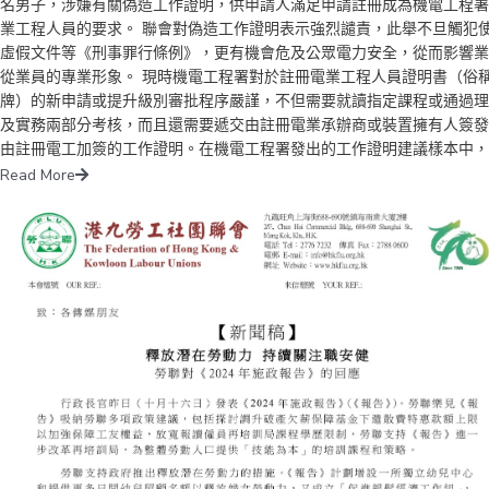
名男子，涉嫌有關偽造工作證明，供申請人滿足申請註冊成為機電工程署
上限1,000元、寬減2024-25課稅年度百分之百的薪俸稅和個人入息課稅
業工程人員的要求。 聯會對偽造工作證明表示強烈譴責，此舉不旦觸犯
限為3,000元，以及向領取綜援、長者生活津貼及在職家庭津貼等計劃的
虛假文件等《刑事罪行條例》，更有機會危及公眾電力安全，從而影響業
資格人士額外發放半個月標準金額。 劉婉儀補充指，為減輕市民供養父
從業員的專業形象。 現時機電工程署對於註冊電業工程人員證明書（俗
壓力，勞聯亦建議把供養每名60歲或以上父母的免稅額，由現時5萬元提
牌）的新申請或提升級別審批程序嚴謹，不但需要就讀指定課程或通過理
至6萬元，而供養55歲至59歲父母的免稅額則由2.5萬元提升至3萬元；以
及實務兩部分考核，而且還需要遞交由註冊電業承辦商或裝置擁有人簽發
將納稅人投購自願醫保繳付保費的稅務扣減上限由8,000元提升至10,000
由註冊電工加簽的工作證明。在機電工程署發出的工作證明建議樣本中，
元，推動更多市民購買自願醫保及選用私營醫療服務，減輕公營醫療系統
需要提交指定年期的實際工作經驗，內容包括工作時間、地點、工作類別
Read More
擔。 勞聯青年事務主任、深水埗區議員陳麗紅指出，自從政府提出檢討
監督電工等資料。 聯會認為，基於電業從業員需要對社會電力安全負責
元乘車優惠計劃」，不少街坊長者都憂慮會取消或大幅調整計劃，日後難
這些舉措雖然嚴謹但仍然有其必要性。 但的而且確，行業上存在著不同
應付高昂的交通費，或需減少外出遠行。她認為，「兩元乘車優惠」廣受
導致從業員未能取得有效工作證明，從而未能取得電牌，譬如工友的僱傭
迎，更成為鼓勵長者出行、參與社區活動和就業的重要推動力，不應該單
係比較流動或是僱主不願意提供工作證明等，有關情況或導致個別人士鋌
因經濟效益考慮而大幅調整計劃。就此，勞聯建議特區政府繼續保留「兩
走險而偽造文件。 故此，聯會希望機電工程署能與業界就完善申請及審
乘車優惠計劃」，維持現有受惠對象和車費津貼水平，並優先處理「長車
度交流，既可提供清晰明確的晉升階梯道路，又可以避免害群之馬濫用甚
搭」問題，除了向長者加強宣傳教育以外，應與專營巴士公司商議，落實
擾亂行之有效的制度。 港九勞工社團聯會機電行業委員會 香港機電業工
更多路線提供分段收費，以及在下車位置加裝拍卡機等優化方案。 陳麗
聯合會 謹啟 二零二四年十月二十三日
指，關注「現金津貼試行計劃」即於今年6月屆滿。該計劃為基層家庭提
資助，以紓緩因長期輪候公屋而面對的生活困難，至今已惠及逾10萬名
戶。就此，勞聯建議延續「試行計劃」兩年，而由於尚餘撥款仍有26億
相信未必需要政府再額外撥款；此外，「過渡性房屋住戶特別津貼試驗計
劃」也將於今年8月屆滿，但鑑於過渡性房屋在社會有強烈需求和今明兩