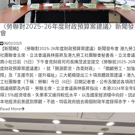
〈勞聯對2025-26年度財政預算案建議〉新聞發
會
06/02/2025
【新聞稿】 〈勞聯對2025-26年度財政預算案建議〉新聞發布會 港九勞
社團聯會主席、立法會議員林振昇及港九勞工社團聯會秘書長、立法會議
周小松日前（5日）下午會見財政司司長陳茂波並提交《勞聯就2025-26
度財政預算案建議書》，就「開源節流、改善財政」、「關顧勞工、加強
障」及「支援市民、提升福祉」三大範疇提出三十項具體政策建議。港九
工社團聯會（下稱：勞聯）今日（6日）召開記者會，公布及闡述各項政
倡議細節及內容。 勞聯主席、立法會議員林振昇指出，本港2024年全年
得2.5％經濟增長，失業率又維持較低水平，以及國家經濟穩中向好，因
本地經濟前景感到樂觀。不過，特區政府過去兩個財政年度錄得赤字，今
年度預計又繼續「見紅」，他認同政府需要加強開源節流力度，管控經常
Read More
開支的增長。但他強調，開源措施應以「能者多付」為大原則，讓較富裕
士承擔更多，盡量減輕對一般市民的影響；而節流雖然重要，但不應該影
公共服務及對支援弱勢社群的資源投放。 為確保公共財政的可持續性，
建議政府推出多項開源措施。首先，他建議在私家車的首次登記稅制增加