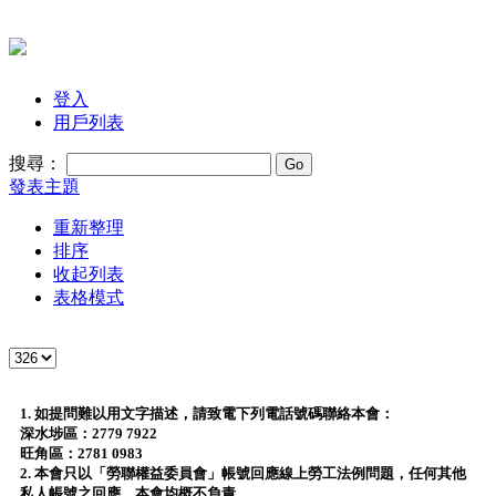
登入
用戶列表
搜尋：
發表主題
重新整理
排序
收起列表
表格模式
1. 如提問難以用文字描述，請致電下列電話號碼聯絡本會：
深水埗區：2779 7922
旺角區：2781 0983
2. 本會只以「勞聯權益委員會」帳號回應線上勞工法例問題，任何其他
私人帳號之回應，本會均概不負責。