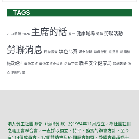
TAGS
主席的話
健康職場
勞聯活動
2024薪酬
2026
五一
勞聯
勞聯消息
填色比賽
問卷調查
婦女就職
尊嚴勞動
意見書
新聞稿
職業安全健康局
施政報告
最低工資
最低工資委員會
活動花絮
薪酬趨勢
調
查
請願行動
港九勞工社團聯會（簡稱勞聯）於1984年11月成立，為社團註冊
之職工會聯合會，一直採取獨立、持平、務實的辦會方針，至今
有114個成員會、17個贊助會及52個屬會加盟，整體會員超過十