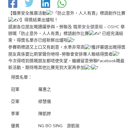
【職業安全推廣活動
「防止意外，人人有責」標語創作比賽
】得獎結果出爐啦！
感謝各位朋友嘅踴躍參與，勞聯及
職業安全健康局 – OSHC
舉
辦嘅「防止意外，人人有責」標語創作比賽
已經完滿結
束，得獎名單亦已經新鮮出爐啦
參賽啲標語又上口又有創意，水準非常高
獲評審選出嘅得獎
朋友真係要比啲掌聲你哋呀~勞聯會安排專人聯絡得獎者
今次得唔到獎嘅朋友都唔使失望，繼續留意勞聯Facebook嘅最
新活動，期待喺其他比賽見到大家再參加
得獎名單：
冠軍
羅惠之
亞軍
繆慧儀
季軍
陳凱婷
優異
NG BO SING 游凱瑜