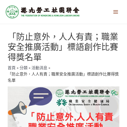
跳
Main
至
Men
主
要
內
文
容
「防止意外，人人有責；職業
章
導
安全推廣活動」標語創作比賽
覽
得獎名單
首頁
分類
活動消息
「防止意外，人人有責；職業安全推廣活動」標語創作比賽得獎
名單