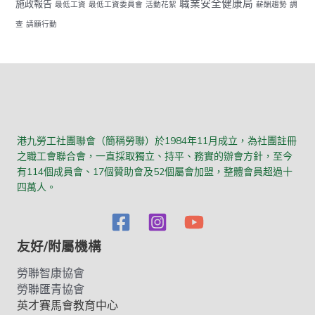
職業安全健康局
施政報告
最低工資
最低工資委員會
活動花絮
薪酬趨勢
調
查
請願行動
港九勞工社團聯會（簡稱勞聯）於1984年11月成立，為社團註冊
之職工會聯合會，一直採取獨立、持平、務實的辦會方針，至今
有114個成員會、17個贊助會及52個屬會加盟，整體會員超過十
四萬人。
友好/附屬機構
勞聯智康協會
勞聯匯青協會
英才賽馬會教育中心