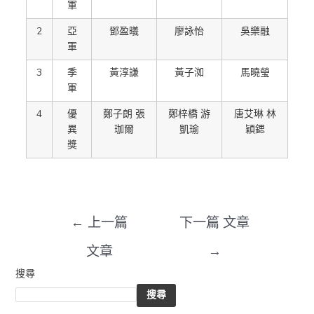
軍
2
亞
鄧盈㬢
廖詠怡
吳樂融
軍
3
季
黃淳謙
黃子洳
馬曉瑩
軍
4
優
鄭子朗 張
鄭梓橋 游
唐艾琳 林
異
珈爾
凱瑜
穎鍶
獎
←
上一篇
下一篇 文章
文章
→
搜尋
搜尋