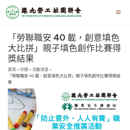
跳
Main
至
Men
主
要
內
文
容
「勞聯職安 40 載，創意填色
章
導
大比拼」親子填色創作比賽得
覽
獎結果
首頁
分類
活動消息
「勞聯職安 40 載，創意填色大比拼」親子填色創作比賽得獎結
果