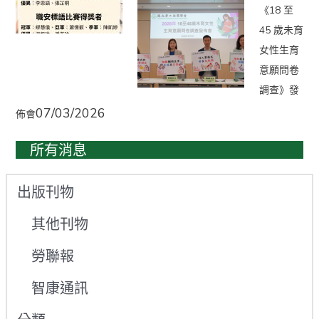
《18 至
45 歲未育
女性生育
意願問卷
調查》發
07/03/2026
佈會
所有消息
出版刊物
其他刊物
勞聯報
智康通訊