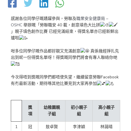
感謝各位同學仔嘅踴躍參與，勞聯及
職業安全健康局 –
OSHC
舉辦嘅「勞聯職安 40 載，創意填色大比拼
」親子填色創作比賽 已經完滿結束，得獎名單亦已經新鮮出
爐啦
咁多位同學仔嘅作品都好靚又充滿創意
真係幾經掙扎先
出到呢一份得獎名單呀！得獎嘅同學們將會有專人聯絡你哋
今次得唔到獎嘅同學們都唔使失望，繼續留意勞聯Facebook
有冇最新活動，期待喺其他比賽見到大家再參加
獎
幼稚園親
初小親子
高小親子
項
子組
組
組
1
冠
敖卓賢
李津穎
林藹晴