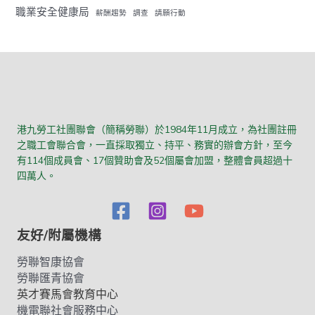
職業安全健康局
薪酬趨勢
調查
請願行動
港九勞工社團聯會（簡稱勞聯）於1984年11月成立，為社團註冊
之職工會聯合會，一直採取獨立、持平、務實的辦會方針，至今
有114個成員會、17個贊助會及52個屬會加盟，整體會員超過十
四萬人。
友好/附屬機構
勞聯智康協會
勞聯匯青協會
英才賽馬會教育中心
機電聯社會服務中心