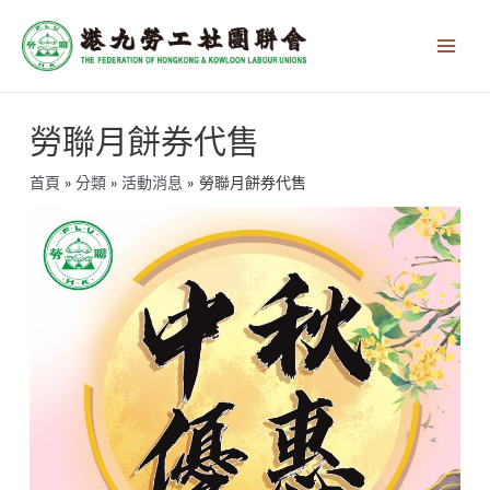
跳
Main
至
Men
主
要
內
文
容
勞聯月餅券代售
章
導
覽
首頁
分類
活動消息
勞聯月餅券代售