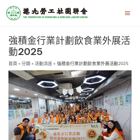
跳
Main
至
Men
主
要
內
文
容
強積金行業計劃飲食業外展活
章
導
動2025
覽
首頁
分類
活動消息
強積金行業計劃飲食業外展活動2025