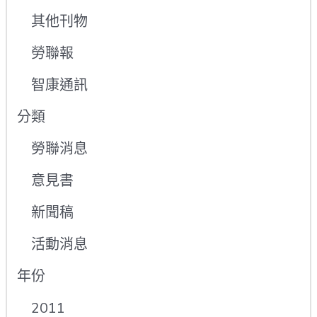
其他刊物
勞聯報
智康通訊
分類
勞聯消息
意見書
新聞稿
活動消息
年份
2011