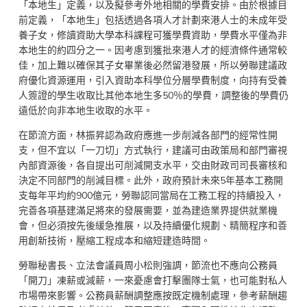
「本地生」定義，以及擬參考外地相關的學費安排。由於根據目
前定義，「本地生」包括透過各項人才計劃來港人士的未成年受
養子女，修讀資助大學本科課程可獲學費資助，學費水平僅為非
本地生的約四分之一。因考慮到獲批來港人才的經濟條件通常較
佳，加上難以確保其子女畢業後必然留港發展，所以勞聯建議政
府優化資源運用，引入資助本科學位分層學費制度，向持有受養
人簽證的學生收取比其他本地生多50％的學費，調整後的學費仍
遠低於向非本地生收取的水平。
在節流方面，林振昇認為政府應進一步削減各部門的經常性開
支，但不宜以「一刀切」方式執行，建議可由政策局和部門審視
內部資源後，各自提出可削減開支水平，交由財政司司長審核和
決定不同部門的削減目標。此外，政府預計未來5年基本工務開
支每年平均約900億元，勞聯認同當局在工務工程的持續投入，
完善各項基建滿足將來的發展需要，並為建造業界提供就業機
會，但必須按先後緩急推展，以及持續優化規劃、精簡程序和善
用創新技術，壓縮工程成本和縮短建造時間。
勞聯秘書長、立法會議員周小松則強調，節流也不應向公務員
「開刀」凍薪或減薪，一來憂慮會打擊團隊士氣，也可能對私人
市場帶來影響。公務員薪酬調整應按既定機制處理，參考薪酬趨