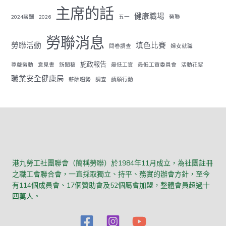
主席的話
健康職場
2024薪酬
2026
五一
勞聯
勞聯消息
勞聯活動
填色比賽
問卷調查
婦女就職
施政報告
尊嚴勞動
意見書
新聞稿
最低工資
最低工資委員會
活動花絮
職業安全健康局
薪酬趨勢
調查
請願行動
港九勞工社團聯會（簡稱勞聯）於1984年11月成立，為社團註冊
之職工會聯合會，一直採取獨立、持平、務實的辦會方針，至今
有114個成員會、17個贊助會及52個屬會加盟，整體會員超過十
四萬人。