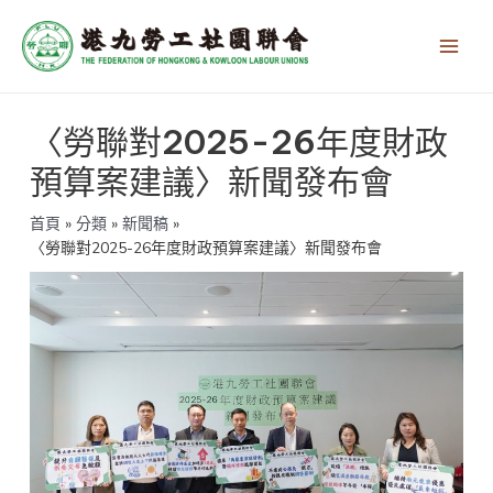
跳
Main
至
Men
主
要
內
文
容
〈勞聯對2025-26年度財政
章
導
預算案建議〉新聞發布會
覽
首頁
分類
新聞稿
〈勞聯對2025-26年度財政預算案建議〉新聞發布會