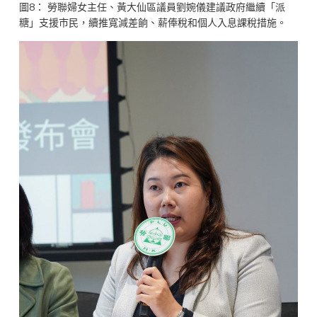
圖8： 勞聯婦女主任、黃大仙區議員劉婉儀建議政府繼續「派
糖」支援市民，續推寬減差餉、薪俸稅和個人入息課稅措施。