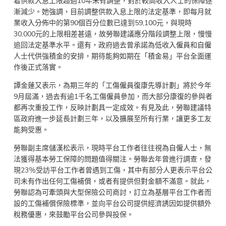
着供款入息上限超過10年未有調整，對於較高收入人士的保障逐
漸減少。她強調，目前調整供款入息上限的法定基準，即每月就
業收入分佈中的第90個百分位數已達到59,100元，與現時
30,000元的上限相差甚遠，故勞聯建議應分階段調整上限，慢慢
追回法定基準水平。還有，政府過去曾承諾為低收入僱員和自僱
人士代供強積金的安排，期待能夠如期在「積金易」平台全面運
作後正式落實。
譚金蓮又表示，為期三年的「工傷僱員復康先導計劃」將於今年
9月屆滿，過去有逾1千名工傷僱員參加，而大部分康復的參與者
都再次重投工作，反映計劃具一定成效。有見及此，勞聯建議特
區政府進一步延長計劃三年，以及擴展至所有行業，讓更多工友
能夠受惠。
勞聯副主席儲漢松表示，現時平台工作者往往視為自僱人士，無
法獲得基本勞工保障的問題值得關注。勞聯去年曾進行調查，發
現23％受訪平台工作者曾遇到工傷，其中有部分人更表示平台公
司未有作出任何工傷補償，或者有提供但對金額不滿意。就此，
勞聯認為可牽頭與大型保險公司商討，訂立為基層平台工作者而
設的工傷補償保險標準，並向平台公司提供經濟誘因如提供額外
稅務優惠，來鼓勵平台公司參與投保。