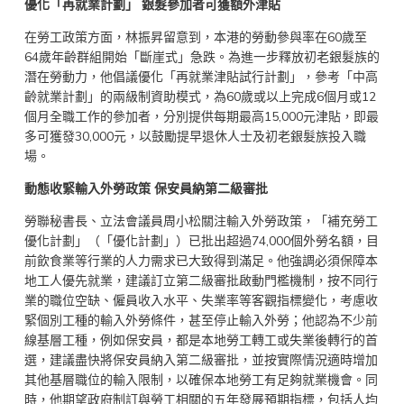
優化「再就業計劃」 銀髮參加者可獲額外津貼
在勞工政策方面，林振昇留意到，本港的勞動參與率在60歲至
64歲年齡群組開始「斷崖式」急跌。為進一步釋放初老銀髮族的
潛在勞動力，他倡議優化「再就業津貼試行計劃」，參考「中高
齡就業計劃」的兩級制資助模式，為60歲或以上完成6個月或12
個月全職工作的參加者，分別提供每期最高15,000元津貼，即最
多可獲發30,000元，以鼓勵提早退休人士及初老銀髮族投入職
場。
動態收緊輸入外勞政策 保安員納第二級審批
勞聯秘書長、立法會議員周小松關注輸入外勞政策，「補充勞工
優化計劃」（「優化計劃」）已批出超過74,000個外勞名額，目
前飲食業等行業的人力需求已大致得到滿足。他強調必須保障本
地工人優先就業，建議訂立第二級審批啟動門檻機制，按不同行
業的職位空缺、僱員收入水平、失業率等客觀指標變化，考慮收
緊個別工種的輸入外勞條件，甚至停止輸入外勞；他認為不少前
線基層工種，例如保安員，都是本地勞工轉工或失業後轉行的首
選，建議盡快將保安員納入第二級審批，並按實際情況適時增加
其他基層職位的輸入限制，以確保本地勞工有足夠就業機會。同
時，他期望政府制訂與勞工相關的五年發展預期指標，包括人均