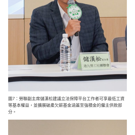
圖7：勞聯副主席儲漢松建議立法保障平台工作者可享最低工資
等基本權益，並擴展破產欠薪基金涵蓋至強積金的僱主供款部
分。