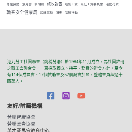
施政報告
尊嚴勞動
意見書
新聞稿
最低工資
最低工資委員會
活動花絮
職業安全健康局
薪酬趨勢
調查
請願行動
港九勞工社團聯會（簡稱勞聯）於1984年11月成立，為社團註冊
之職工會聯合會，一直採取獨立、持平、務實的辦會方針，至今
有114個成員會、17個贊助會及52個屬會加盟，整體會員超過十
四萬人。
友好/附屬機構
勞聯智康協會
勞聯匯青協會
英才賽馬會教育中心