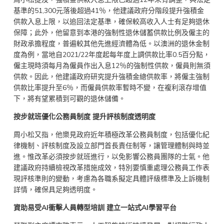
基準的51,300元落後超過41％，他建議政府分階段提升強積金
供款入息上限，以追回法定基準，確保較高收入人士有足夠退休
保障；此外，他留意到本港的強制性退休儲蓄供款比例及僱主的
財政承擔程度，普遍較其他先進經濟體為低。以澳洲的退休金制
度為例，當地自2021/22年度起每年度上調供款比率0.5百分點，
僱主現時須每月為僱員作出入息12％的強制性供款，僱員則無須
供款。因此，他建議政府研究提升強積金總供款率，將僱主強制
供款比率提升至6％，而僱員供款率暫時不變，在複利滾存增值
下，將有望累積到可觀的退休儲備。
按步就班優化公務員制度 提升評核制度透明度
周小松又指，他樂見政府近年積極改革公務員制度，包括優化紀
律機制、評核制度及設立部門首長責任制等，讓管理體制與時並
進。惟改革必須按步就班進行，以免影響公務員團隊的士氣。他
建議政府持續檢視改革措施成效，特別要慎重處理公務員工作表
現評核準則的變動，考慮為各職系擬定具體評級標準及上訴機制
詳情，確保具足夠透明度。
資助易受AI衝擊人員轉型培訓 建立一站式AI學習平台