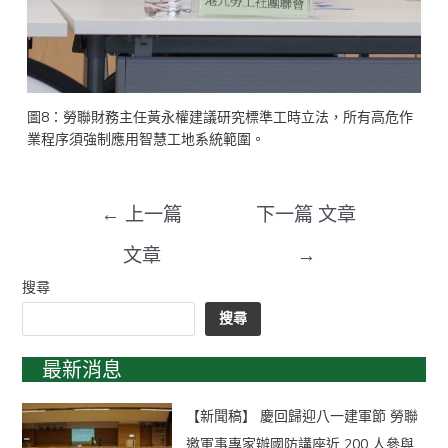
圖8：勞聯財務主任黃永權建議研究標準工時立法，所有高危作
業程序須強制應用智慧工地系統範圍。
←
上一篇
下一篇 文章
文章
→
搜尋
搜尋
最新消息
【新聞稿】 慶回歸迎八一建軍節 勞聯
邀軍事專家辦國防講座近 200 人參與