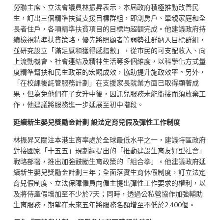
勞聯主席、立法會議員林振昇表示，本屆政府積極推動改善民
生，訂出三個精準扶貧支援目標群組，即劏房戶、單親家庭和全
長者住戶，各項精準扶貧項目的目標均超額完成。他建議政府持
續檢視精準扶貧策略，優先將照顧者等弱勢社群納入目標群組，
並研究設立「滿足感和獲得感指數」，從市民的可支配收入、向
上流動機會、社會連結及精神生活等多個維度，以科學化方式量
度精準幫扶和民生政策的宏觀成效，協助提升施政效率。另外，
「在校課後託管服務計劃」在支援家長就業方面已取得顯著成
果，但為免他們在子女升中後，因託兒服務未能銜接而須放棄工
作，他建議將服務進一步延展至初中階段。
延續新生嬰兒獎勵金計劃 設法定育兒假及彈性工作制度
林振昇又關注本港生育率處於全球最低水平之一，建議特區政府
對接國家「十五五」規劃綱提出的「推動建設生育友好型社會」
戰略部署，推出加強鼓勵生育政策的「組合拳」。他建議政府延
續新生嬰兒獎勵金計劃三年；全面落實生育休假制度，訂立法定
育兒假制度、立法保障僱員向僱主提出彈性工作要求的權利，以
及將侍產假增加至不少於7天；同時，透過公私營協作加強輔助
生育服務，期望在未來五年將服務名額增至不低於2,400個。