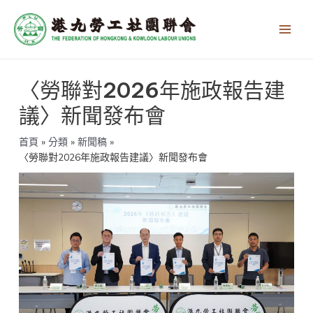
跳
Main
至
Men
主
要
內
文
容
〈勞聯對2026年施政報告建
章
導
議〉新聞發布會
覽
首頁
分類
新聞稿
〈勞聯對2026年施政報告建議〉新聞發布會