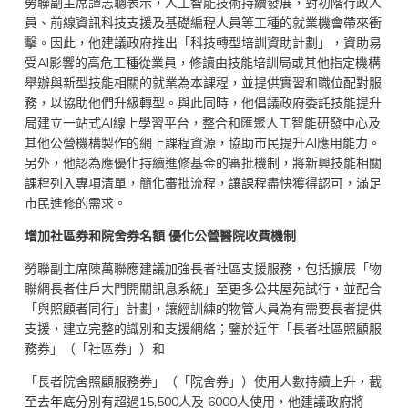
勞聯副主席譚志聰表示，人工智能技術持續發展，對初階行政人
員、前線資訊科技支援及基礎編程人員等工種的就業機會帶來衝
擊。因此，他建議政府推出「科技轉型培訓資助計劃」，資助易
受AI影響的高危工種從業員，修讀由技能培訓局或其他指定機構
舉辦與新型技能相關的就業為本課程，並提供實習和職位配對服
務，以協助他們升級轉型。與此同時，他倡議政府委託技能提升
局建立一站式AI線上學習平台，整合和匯聚人工智能研發中心及
其他公營機構製作的網上課程資源，協助市民提升AI應用能力。
另外，他認為應優化持續進修基金的審批機制，將新興技能相關
課程列入專項清單，簡化審批流程，讓課程盡快獲得認可，滿足
市民進修的需求。
增加社區券和院舍券名額 優化公營醫院收費機制
勞聯副主席陳萬聯應建議加強長者社區支援服務，包括擴展「物
聯網長者住戶大門開關訊息系統」至更多公共屋苑試行，並配合
「與照顧者同行」計劃，讓經訓練的物管人員為有需要長者提供
支援，建立完整的識別和支援網絡；鑒於近年「長者社區照顧服
務券」（「社區券」）和
「長者院舍照顧服務券」（「院舍券」）使用人數持續上升，截
至去年底分別有超過15,500人及 6000人使用，他建議政府將