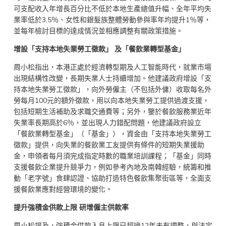
可支配收入年增長百分比不低於本地生產總值升幅、全年平均失
業率低於3.5％、女性和銀髮族整體勞動參與率年均提升1％等，
並每年檢討目標的達成情況並相應調整有關政策措施。
增設「支持本地失業勞工徵款」 及「餐飲業轉型基金」
周小松指出，本港正處於經濟轉型期及人工智能時代，就業市場
出現結構性改變，長期失業人士持續增加。他建議政府增設「支
持本地失業勞工徵款」，向外勞僱主（不包括外傭）收取每名外
勞每月100元的額外徵款，用以向本地失業勞工提供過渡支援，
包括短期生活補助及求職交通費等；另外，鑒於餐飲服務業近年
失業率長期高於6％，並出現人力錯配問題，他建議政府設立
「餐飲業轉型基金」（「基金」），資金由「支持本地失業勞工
徵款」提供，向失業的餐飲業工友提供有條件的短期失業援助
金，申領者每月須完成指定時數的職業培訓課程；「基金」同時
支援餐飲企業提升競爭力，例如參考內地及南韓經驗，統籌和推
動「老字號」食肆認證、協助打造特色餐飲集聚街區等，全面支
援餐飲業應對經營環境的變化。
提升強積金供款上限 研增僱主供款率
周小松提及，強積金供款入息上限已超過12年未有調整，與法定