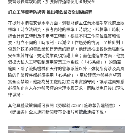
規管最長駕駛時間，加強保障道路使用者的安全。
訂立工時標準防過勞 推出餐飲業安全訓練課程
在提升本港職安健水平方面，勞聯財務主任黃永權期望政府重啟
標準工時立法研究，參考內地的標準工時規定，即標準工時制、
綜合計算工時制及不定時工時制，根據不同工作崗位性質和需
要，訂立不同的工時限制，以減少工作過勞的情況。至於針對工
傷意外較多的餐飲業和建造業的問題，他建議推出餐飲業強制性
安全訓練課程，規定從業員須持證上班；而在建造業方面，他提
倡擴大私人工程強制應用智慧工地系統（「4S系統」）的涵蓋
範圍，除了流動機械和天秤的警報系統以外，強制所有涉及高風
險的作業程序都必須採用「4S系統」。至於建築地盤將有望落
實全面禁煙，他認為勞工處應訂立清晰實務守則，讓承建商知悉
必須防止有人在地盤吸煙的合理步驟要求，同時以免日後出現法
律爭拗。
其他具體政策倡議可參閱《勞聯就2026年施政報告建議書》，
《建議書》全文連同新聞發布會相片可
按此
連結下載。