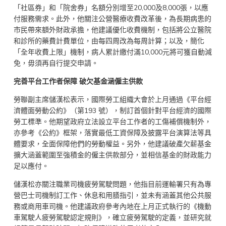
「社區券」和「院舍券」名額分別增至20,000及8,000張，以應
付服務需求。此外，他關注公營醫療收費改革後，為長期病患的
市民帶來額外財政承擔，他建議優化收費機制，包括將公立醫院
和診所的藥費計費單位，由每四周改為每周計算；以及，簡化
「全年收費上限」機制，病人累計繳付滿10,000元將可獲自動減
免，毋須再自行提交申請。
完善平台工作者保障 破欠基金涵僱主供款
勞聯副主席儲漢松表示，國際勞工組織大會於上月通過《平台經
濟體面勞動公約》（第193 號），制訂首個針對平台經濟的國際
勞工標準。他期望政府立法設立平台工作者的工傷補償機制外，
亦參考《公約》框架，落實最低工資保障及披露平台演算法等具
體要求，全面保障他們的勞動權益。另外，他建議破產欠薪基金
擴大涵蓋範圍至強積金的僱主供款部分，並相信基金的財政能力
足以應付。
儲漢松亦關注職業司機疲勞駕駛問題，他指目前運輸署只有為專
營巴士司機制訂工作、休息和用膳指引，並未有涵蓋其他公共服
務或商用車司機。他建議政府參考內地在上月正式執行的《機動
車駕駛人疲勞駕駛認定規則》，確立疲勞駕駛的定義，並研究就