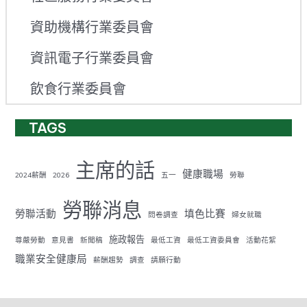
資助機構行業委員會
資訊電子行業委員會
飲食行業委員會
TAGS
主席的話
健康職場
2024薪酬
2026
五一
勞聯
勞聯消息
勞聯活動
填色比賽
問卷調查
婦女就職
施政報告
尊嚴勞動
意見書
新聞稿
最低工資
最低工資委員會
活動花絮
職業安全健康局
薪酬趨勢
調查
請願行動