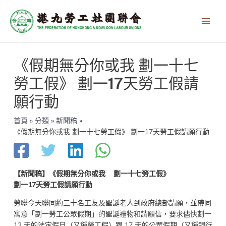
跳
Main
至
Men
主
要
內
文
容
《假期無分你或我 劃一十七
章
導
勞工假》 劃一17天勞工假請
覽
願行動
首頁
分類
新聞稿
《假期無分你或我 劃一十七勞工假》 劃一17天勞工假請願行動
【新聞稿】
《假期無分你或我
劃一十七勞工假》
劃一
17
天勞工假請願行動
勞聯今天聯同約三十名工友及聖誕老人到政府總部請願，並帶同
寓意「劃一勞工公眾假期」的聖誕禮物和請願信，要求儘快劃一
12 天的法定假日（又稱勞工假）跟 17 天的公眾假期（又稱銀行