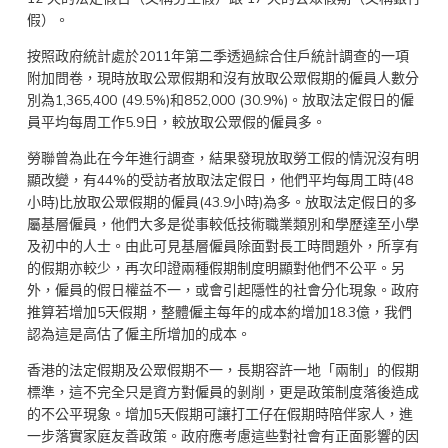
假）。
按照政府統計處於2011年第二季透過綜合住戶統計調查的一項
附加問卷，現時放取公眾假期和沒有放取公眾假期的僱員人數分
別為1,365,400 (49.5%)和852,000 (30.9%)。放取法定假日的僱
員平均每周工作5.9日，較放取公眾假的僱員多。
勞聯曾為此在今年進行調查，結果發現放取勞工假的情況沒有明
顯改變，有44%的受訪者放取法定假日，他們平均每周工時(48
小時)比放取公眾假期的僱員(43.9小時)為多。放取法定假日的多
屬基層僱員，他們大多是從事較低技術職業類別和學歷達至小學
及初中的人士。由此可見基層僱員除面對長工時問題外，所享有
的假期亦較少，再次印證兩種假期制度明顯對他們不公平。另
外，僱員的假日權益不一，或會引起隱性的社會分化現象。政府
推算若增加5天假期，整體僱主每年的成本約增加18.3億，我們
認為這是高估了僱主所增加的成本。
香港的法定假期及公眾假期不一，長期容許一地「兩制」的假期
標準，這不完全只是資方對僱員的剝削，更是政策制度落後造成
的不公平現象。增加5天假期可讓打工仔在假期時陪伴家人，進
一步落實家庭友善政策。政府應考慮這些對社會有正面影響的因