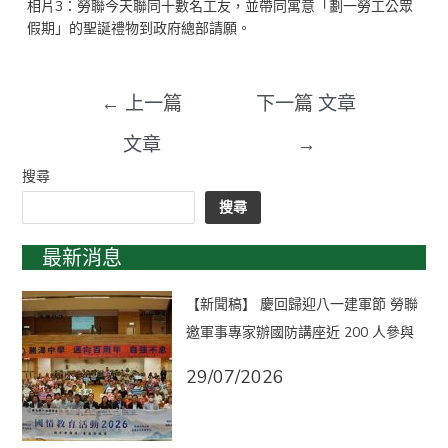
相片3：勞聯今天聯同十數名工友，並帶同寓意「劃一勞工公眾
假期」的聖誕禮物到政府總部請願。
←
上一篇
下一篇 文章
文章
→
搜尋
搜尋
最新消息
【新聞稿】 慶回歸迎八一建軍節 勞聯
邀軍事專家辦國防講座近 200 人參與
29/07/2026