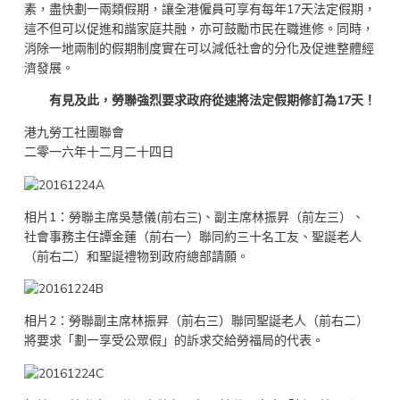
素，盡快劃一兩類假期，讓全港僱員可享有每年17天法定假期，
這不但可以促進和諧家庭共融，亦可鼓勵市民在職進修。同時，
消除一地兩制的假期制度實在可以減低社會的分化及促進整體經
濟發展。
有見及此，勞聯強烈要求政府從速將法定假期修訂為
17
天！
港九勞工社團聯會
二零一六年十二月二十四日
相片1：勞聯主席吳慧儀(前右三)、副主席林振昇（前左三）、
社會事務主任譚金蓮（前右一）聯同約三十名工友、聖誕老人
（前右二）和聖誕禮物到政府總部請願。
相片2：勞聯副主席林振昇（前右三）聯同聖誕老人（前右二）
將要求「劃一享受公眾假」的訴求交給勞福局的代表。