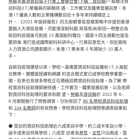
勞聯
及
香港資訊電子行業工會聯合會
(
下稱：資訊聯
)
一直關注資
訊科技(I.T.)業僱員的薪酬待 遇、工作實況及職業發展前景。本
港 I.T.僱員人數和企業機構數目近十多年來持續穩定上
升， 《2021 年施政報告》的北部都會區發展策略中亦提到香港
要融入大灣區發展，河套港深創科園 與落馬洲/新田一帶整合為
新田科技城後可創造 15 萬個創科職位，國家十四五規劃也提及
要把香 港打造成國際創科科研中心。行業前景宏大，但近期有
人力資源公司調查顯示，本港 I.T.業未來 5 年將缺少 10 萬人
手。
自新冠疫情爆發以來，學校一直需要資訊科技設備和 I.T.人員配
合教學，實體面授課和網課 的混合模式更已成學校教學重要一
環，近來也見很多學校正在積極招聘資訊科技助理。為了解 學
校資訊科技助理薪酬待遇、工作實況、職業發展前景，以及老師
對資訊科技助理的要求和期 望。
勞聯
及
資訊聯
於 2022 年 6-
8 月期間進行了問卷調查，分別收回了
86
名學校資訊科技助理
和
104
名教師
的有效問卷。學校資訊科技助理問卷調查結果如
下：
⚫ 受訪的資訊科技助理近六成來自中學，約三成半來自小學，
逾半成來自特殊學校；八成受 訪者為
男性
，
女性
只佔兩成，當