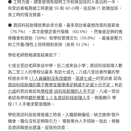
⚫ 工時方面，調查發現有超時工作和無加班的人各佔約一半，
有受訪者每周總工時更達 55 和 60 小時。這反映 IT 助理加班，
長工時的情況普遍。
⚫ 資訊科技助理就業訴求方面，最多受訪者最想改善的是薪金
（76.7%），其次是穩定晉升階梯 （60.5%），然後是足夠的進
修機會和資助（58%）和學校管理文化（55.8%），最後是壓力
和工作量/彈性上班時間和安排（各有 51.2%）。
學校老師問卷調查結果如下：
七成五受訪老師來自中學，近二成來自小學；資訊科技助理人數
為二至三人的學校佔最多 有近七成九；八成八受訪者所屬的學
校過去半年
I.T.
人員編制沒有改變過
，
高達七成一
的受訪者 認為
資訊科技助理的電子教學支援僅僅足夠或不足或十分不足；
有
近
六成
的受訪者認為
學校資
訊科技助理的人手不足
，八成一受訪
者認為學校
額外需要
1-2
名資訊科技助理人手
，側面顯示 學
校 I.T.人手需求緊張熾熱。
學校資訊科技助理普遍工時長，入職薪酬偏低，缺乏進修/晉升
機會，職位沒有足夠吸引力， 導致業內人手短缺。就此，勞聯
及資訊聯提出建議，促政府改善：