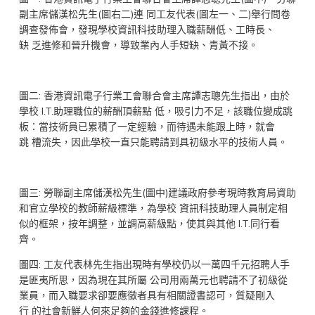
副主席儲漢松先生(圖右二)連 同工友代表(圖左一、二)舉行問卷
調查發佈會，發現學校資訊科技助理入職薪酬低、工時長、
缺 乏進修和晉升機會，導致業內人手短缺、青黃不接。
圖二: 香港資訊電子行業工會聯合會主席譚志聰先生指出，由於
學校 I.T.助理職位的薪酬頂薪點 低，吸引力不足，該職位變成跳
板：當技術員已累積了一定經驗，而待遇未能跟上時，就會
跳 槽流失，因此學校一直只能聘請到具初級水平的技術人員。
圖三: 勞聯副主席儲漢松先生(圖中)建議政府參考現時教育局資助
和官立學校的教師薪級標準，為學校 資訊科技助理人員制定相
似的框架，按年調整，並調高薪級點，使其與其他 I.T.同行看
齊。
圖四: 工友代表林先生指出現時有學校仍以一萬四千元招聘人手
是匪夷所思，因為現在其所屬 公司用兩萬元也聘請不了初級從
業員，而入職要求卻要應徵者具有相關證書認可，質疑剛入
行 的社會新鮮人何來足夠的金錢進修課程。