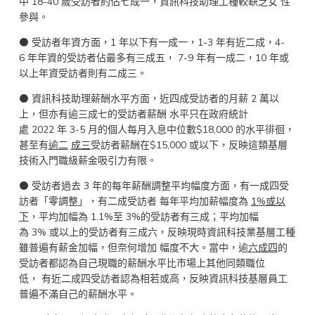
中 18-40 歲受訪者約佔七成一，資訊科技助理工種較缺乏女 性
參與。
⚫ 受訪者年資方面，1 年以下有一成一，1-3 年有近二成，4-
6 年年資的受訪者佔最多有三成五， 7-9 年有一成二，10 年或
以上年資受訪者則有二成三。
⚫ 資訊科技助理薪酬水平方面，近四成受訪者的月薪 2 萬以
上，但亦有逾三成七的受訪者薪酬 水平只在政府統計
處 2022 年 3-5 月的個人每月入息中位數$18,000 的水平徘徊，
甚至有
逾二
成三
受訪者薪酬在$15,000 或以下，反映這類基層
技術入門職級薪金吸引力有限。
⚫ 受訪者過去 3 年的每年薪酬調整平均幅度方面，有一成四受
訪者「零調整」，有二成受訪者 每年平均加薪幅度為
1%
或以
下
，平均加幅為 1.1%至 3%的受訪者有三成；平均加幅
為 3% 或以上的受訪者有三成六，反映現時資訊科技業基層工種
雖普遍有薪金加幅，但奈何增加 幅度不大。當中，逾
六成四
的
受訪者都認為自己現職的薪酬水平比市場上其他同類職位
低， 有近二成四受訪者認為相若或高，反映資訊科技基層員工
普遍不滿自己的薪酬水平。