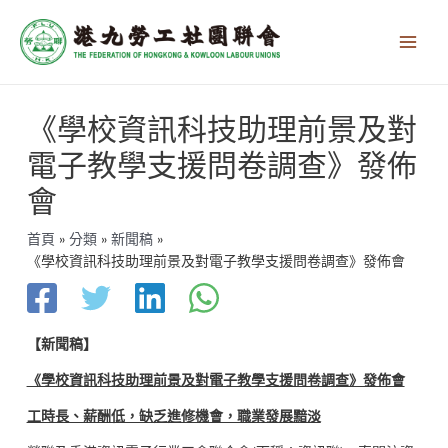
跳
Main
至
Men
主
要
內
文
容
《學校資訊科技助理前景及對
章
導
電子教學支援問卷調查》發佈
覽
會
首頁
分類
新聞稿
《學校資訊科技助理前景及對電子教學支援問卷調查》發佈會
【新聞稿】
《學校資訊科技助理前景及對電子教學支援問卷調查》發佈會
工時長、薪酬低，缺乏進修機會，職業發展黯淡