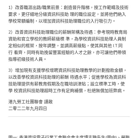
1）改善職涯出路/職業前景：創造晉升階梯，按工作範疇及技術
要求，更仔細地分級資訊科技助 理的職位設定，並將他們納入
學校常額編制，以增加資訊科技助理職位的入行吸引力。
2）改善資訊科技助理職位的薪酬架構及待遇：參考現時教育局
資助和官立學校的教師薪級標 準，為學校資訊科技助理人員制
定相似的框架，按年調整，並調高薪級點，使其與其他 I.T.同
行 看齊，同時有助挽留豐富經驗的人才之餘，亦可讓他們帶領
指導初級技術人員。
3）增加現有支援學校增聘資訊科技助理教學的計劃撥款金額，
以改善學校資訊科技助理的薪酬 待遇水平；促進學校為資訊科
技助理提供有薪教育假期及在職培訓津貼；設立標準工時，使
學 校資訊科技助理超時工作有足夠補償，杜絕無償加班弊病。
港九勞工社團聯會 謹啟
二零二二年九月四日
圖一: 香港資訊電子行業工會聯合會主席譚志聰先生(圖中)、勞聯