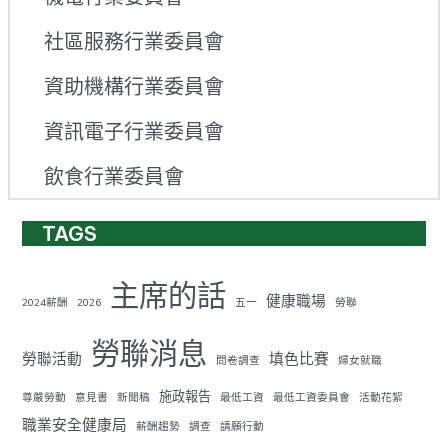
社區服務行業委員會
資助機構行業委員會
資訊電子行業委員會
飲食行業委員會
TAGS
主席的話
健康職場
2024薪酬
2026
五一
勞聯
勞聯消息
勞聯活動
填色比賽
問卷調查
婦女就職
施政報告
尊嚴勞動
意見書
新聞稿
最低工資
最低工資委員會
活動花絮
職業安全健康局
薪酬趨勢
調查
請願行動