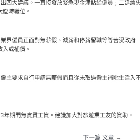
提出四大建議。一直接發放緊急現金津貼給僱員﹔二延續
大臨時職位。
映業界僱員正面對無薪假、減薪和停薪留職等等苦況政府
收入或補償。
被僱主要求自行申請無薪假而且從未取過僱主補貼生活入
封3年期間無實質工資。建議加大對旅遊業工友的資助。
下一篇 文章
→