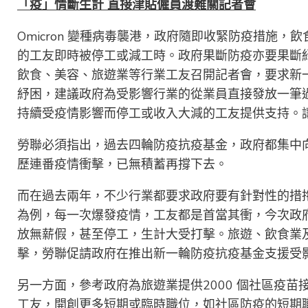
「疫」情斷生計 直接津貼僱員渡難關記者會
Omicron 變種病毒襲港，政府隨即收緊防疫措施，
的工友即時被停工或減工時。政府果斷防疫亦要果斷
飲食、美容、旅遊業等行業工友召開記者會，要求新
紓困，建議政府為受影響行業的從業員直接發放一筆過
持續受疫情影響而停工或收入大減的工友提供支持。
勞聯必須指出，過去四輪防疫抗疫基金，政府都集中
歷連番疫情衝擊，已無積蓄再撐下去。
而在過去兩年，不少行業都要求政府要有針對性的措
為例，每一次爆發疫情，工友都是首當其衝，今次政
放無薪假，甚至停工，生計大受打擊。旅遊、飲食業及
擊，勞聯促請政府在推出新一輪防疫抗疫基金支援受
另一方面，參考政府為旅遊業提供2000 個社區疫
工友，開創更多短期或臨時職位，如社區防疫的短期職