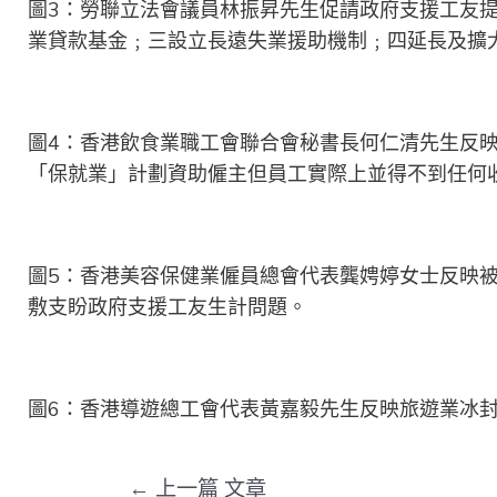
圖3：勞聯立法會議員林振昇先生促請政府支援工友
業貸款基金﹔三設立長遠失業援助機制﹔四延長及擴
圖4：香港飲食業職工會聯合會秘書長何仁清先生反
「保就業」計劃資助僱主但員工實際上並得不到任何
圖5：香港美容保健業僱員總會代表龔娉婷女士反映
敷支盼政府支援工友生計問題。
圖6：香港導遊總工會代表黃嘉毅先生反映旅遊業冰
←
上一篇 文章