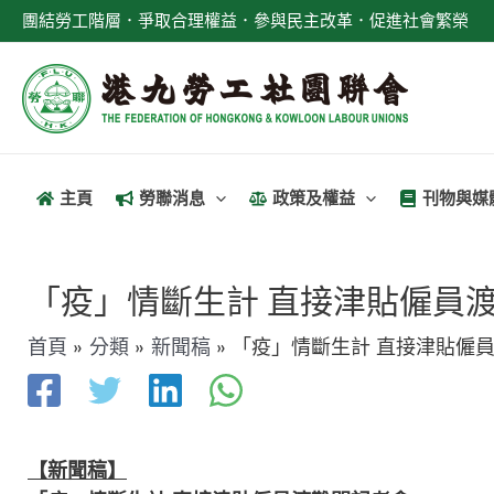
跳
團結勞工階層．爭取合理權益．參與民主改革．促進社會繁榮
至
主
要
內
容
主頁
勞聯消息
政策及權益
刊物與媒
文
章
「疫」情斷生計 直接津貼僱員
導
首頁
分類
新聞稿
「疫」情斷生計 直接津貼僱
覽
【新聞稿】