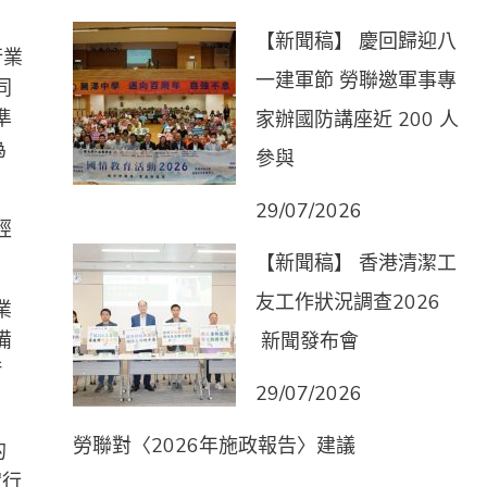
【新聞稿】 慶回歸迎八
行業
一建軍節 勞聯邀軍事專
同
準
家辦國防講座近 200 人
為
參與
29/07/2026
經
【新聞稿】 香港清潔工
友工作狀況調查2026
業
備
新聞發布會
衝
29/07/2026
勞聯對〈2026年施政報告〉建議
的
實行