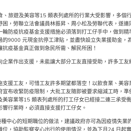
飲食、旅遊及美容等15 類表列處所的行業大受影響，多個
紓困，勞聯立法會議員林振昇、周小松及勞聯代表，遂連
一輪防疫抗疫基金支援措施必須落到打工仔手中，做到精
的9000 元現金抗停工津貼，並盡快設立失業援助金，
讓抗疫基金真正做到急民所需、解民所困！
向企業作出支援，未能讓大部分工友直接受助，許多工友
拖支援工友，可惜工友許多期望都落空！以飲食業、美容
府宣布收緊防疫限制，大批工友隨即被要求縮減工時，準
美容業等15 類表列處所的打工仔女已經接二連三承受
影響行業時，必須直接支援打工仔女。
苗接種中心的短期職位的做法，建議政府亦可為因疫情失業
位，協助監察安心出行的使用情況，並為下月24 日起