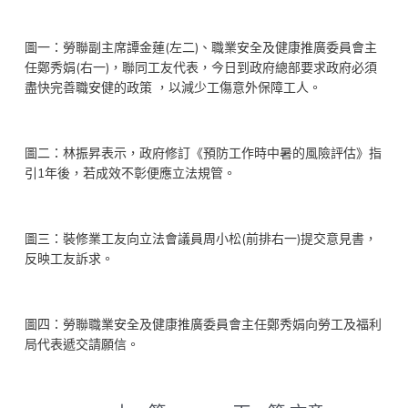
圖一：勞聯副主席譚金蓮(左二)、職業安全及健康推廣委員會主
任鄭秀娟(右一)，聯同工友代表，今日到政府總部要求政府必須
盡快完善職安健的政策 ，以減少工傷意外保障工人。
圖二：林振昇表示，政府修訂《預防工作時中暑的風險評估》指
引1年後，若成效不彰便應立法規管。
圖三：裝修業工友向立法會議員周小松(前排右一)提交意見書，
反映工友訴求。
圖四：勞聯職業安全及健康推廣委員會主任鄭秀娟向勞工及福利
局代表遞交請願信。