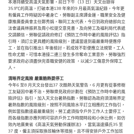
本港持續受高溫天氣影響，前日下午（13 日）天文台錄得
35.9℃的高溫，打破本港138 年來的9 月最高氣溫紀錄，今年更
有僱員工作時疑因中暑身亡，勞聯副主席譚金蓮，職業安全及健
康推廣委員會主任鄭秀娟，聯同工友代表，今日到政府總部向立
法會議員林振昇及周小松提交意見書，及向勞工及福利局代表遞
交請願信，勞聯促請政府修訂《預防工作時中暑的風險評估》指
引時，須訂立更具體的風險級別，建議當達到最嚴重時便應停
工，並在指引推出1 年後檢討，若成效不彰便應立法規管。工人
性命尤關，可惜本港接二連三發生多宗奪命工業意外，勞聯強烈
要求政府必須盡快完善職安健的政策 ，以減少工傷意外保障工
人。
清晰界定風險 嚴重酷熱要停工
今年6 至8 月天文台發出37 次酷熱天氣警告，6 月更有從事修樹
工友疑因中暑不治。勞聯樂見政府計劃在《預防工作時中暑的風
險評估》指引，加入天文台暑熱指數，勞聯認為政府須清晰界定
暑熱指數的風險級別，按照不同風險水平訂立相應的工作指引，
例如當指數達最嚴重級別，勞工處須指令戶外工作人士要停工，
而各級指數亦應列明可容許戶外工作時間時段和小休比例，如仿
效內地廣東省《高溫天氣勞動保護辦法》，當氣溫達攝氏35 至
37 度，僱主須採取換班輪休等措施，且不得安排戶外工作加班