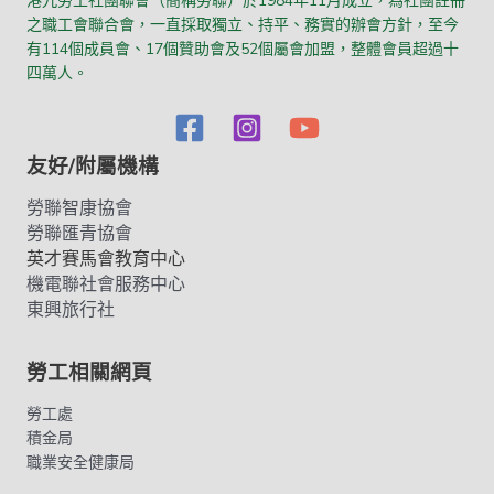
港九勞工社團聯會（簡稱勞聯）於1984年11月成立，為社團註冊
之職工會聯合會，一直採取獨立、持平、務實的辦會方針，至今
有114個成員會、17個贊助會及52個屬會加盟，整體會員超過十
四萬人。
友好/附屬機構
勞聯智康協會
勞聯匯青協會
英才賽馬會教育中心
機電聯社會服務中心
東興旅行社
勞工相關網頁
勞工處
積金局
職業安全健康局