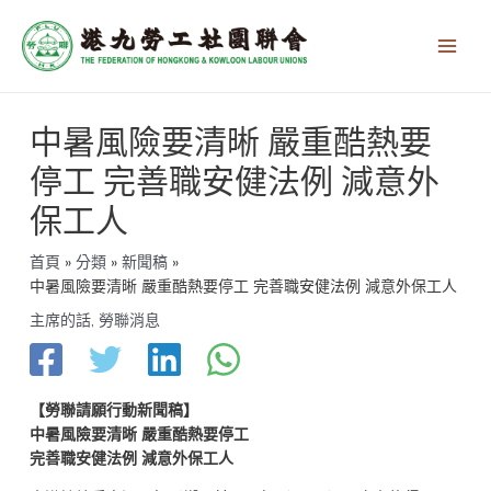
跳
Main
至
Men
主
要
內
文
容
中暑風險要清晰 嚴重酷熱要
章
導
停工 完善職安健法例 減意外
覽
保工人
首頁
分類
新聞稿
中暑風險要清晰 嚴重酷熱要停工 完善職安健法例 減意外保工人
主席的話
,
勞聯消息
【勞聯請願行動新聞稿】
中暑風險要清晰 嚴重酷熱要停工
完善職安健法例 減意外保工人