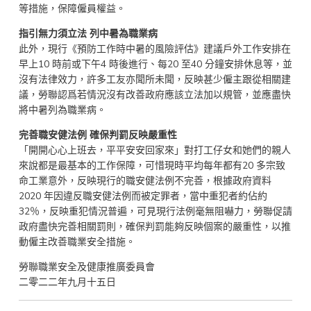
等措施，保障僱員權益。
指引無力須立法 列中暑為職業病
此外，現行《預防工作時中暑的風險評估》建議戶外工作安排在
早上10 時前或下午4 時後進行、每20 至40 分鐘安排休息等，並
沒有法律效力，許多工友亦聞所未聞，反映甚少僱主跟從相關建
議，勞聯認爲若情況沒有改善政府應該立法加以規管，並應盡快
將中暑列為職業病。
完善職安健法例 確保判罰反映嚴重性
「開開心心上班去，平平安安回家來」對打工仔女和她們的親人
來說都是最基本的工作保障，可惜現時平均每年都有20 多宗致
命工業意外，反映現行的職安健法例不完善，根據政府資料
2020 年因違反職安健法例而被定罪者，當中重犯者約佔約
32％，反映重犯情況普遍，可見現行法例毫無阻嚇力，勞聯促請
政府盡快完善相關罰則，確保判罰能夠反映個案的嚴重性，以推
動僱主改善職業安全措施。
勞聯職業安全及健康推廣委員會
二零二二年九月十五日