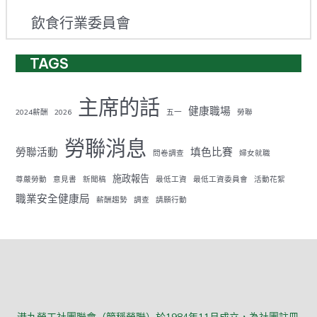
飲食行業委員會
TAGS
主席的話
健康職場
2024薪酬
2026
五一
勞聯
勞聯消息
勞聯活動
填色比賽
問卷調查
婦女就職
施政報告
尊嚴勞動
意見書
新聞稿
最低工資
最低工資委員會
活動花絮
職業安全健康局
薪酬趨勢
調查
請願行動