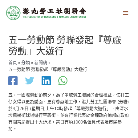
跳
Main
至
Men
主
要
內
文
容
五一勞動節 勞聯發起『尊嚴
章
導
勞動』大遊行
覽
首頁
分類
新聞稿
五一勞動節 勞聯發起『尊嚴勞動』大遊行
五‧一國際勞動節前夕，為了爭取勞工階層的合理權益，使打工
仔女得以更為體面、更有尊嚴地工作，港九勞工社團聯會 (勞聯)
於4月26日 (星期日)上午10時發起「尊嚴勞動大遊行」，由深水
埗楓樹街球場遊行至碧街，並有行業代表於金鐘政府總部向政府
有關當局提出十大訴求。當日有約1000名僱員代表及市民參
加。