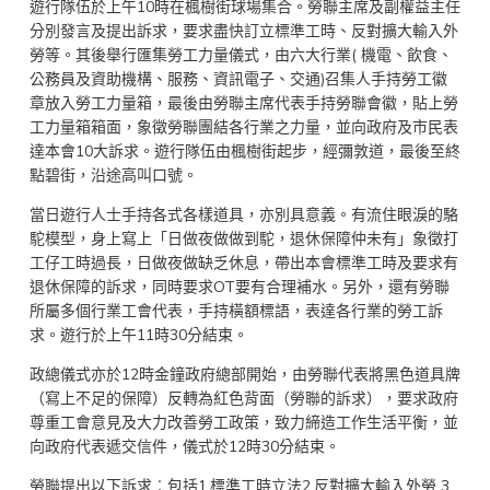
遊行隊伍於上午10時在楓樹街球場集合。勞聯主席及副權益主任
分別發言及提出訴求，要求盡快訂立標準工時、反對擴大輸入外
勞等。其後舉行匯集勞工力量儀式，由六大行業( 機電、飲食、
公務員及資助機構、服務、資訊電子、交通)召集人手持勞工徽
章放入勞工力量箱，最後由勞聯主席代表手持勞聯會徽，貼上勞
工力量箱箱面，象徵勞聯團結各行業之力量，並向政府及市民表
達本會10大訴求。遊行隊伍由楓樹街起步，經彌敦道，最後至終
點碧街，沿途高叫口號。
當日遊行人士手持各式各樣道具，亦別具意義。有流住眼淚的駱
駝模型，身上寫上「日做夜做做到駝，退休保障仲未有」象徵打
工仔工時過長，日做夜做缺乏休息，帶出本會標準工時及要求有
退休保障的訴求，同時要求OT要有合理補水。另外，還有勞聯
所屬多個行業工會代表，手持橫額標語，表達各行業的勞工訴
求。遊行於上午11時30分結束。
政總儀式亦於12時金鐘政府總部開始，由勞聯代表將黑色道具牌
（寫上不足的保障）反轉為紅色背面（勞聯的訴求），要求政府
尊重工會意見及大力改善勞工政策，致力締造工作生活平衡，並
向政府代表遞交信件，儀式於12時30分結束。
勞聯提出以下訴求︰包括1.標準工時立法2.反對擴大輸入外勞 3.