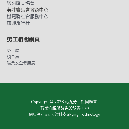
勞聯匯青協會
英才賽馬會教育中心
機電聯社會服務中心
東興旅行社
勞工相關網頁
勞工處
積金局
職業安全健康局
Copyright © 2026 港九勞工社團聯會.
職業介紹所豁免證明書 078
網頁設計
by:
天翊科技 Skying Technology