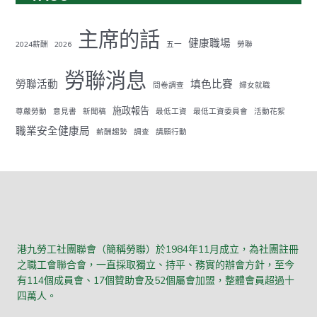
主席的話
健康職場
2024薪酬
2026
五一
勞聯
勞聯消息
勞聯活動
填色比賽
問卷調查
婦女就職
施政報告
尊嚴勞動
意見書
新聞稿
最低工資
最低工資委員會
活動花絮
職業安全健康局
薪酬趨勢
調查
請願行動
港九勞工社團聯會（簡稱勞聯）於1984年11月成立，為社團註冊
之職工會聯合會，一直採取獨立、持平、務實的辦會方針，至今
有114個成員會、17個贊助會及52個屬會加盟，整體會員超過十
四萬人。