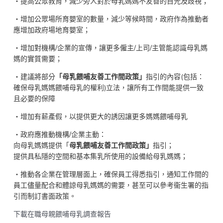
‧提高公眾教育，減少旁人對於母乳媽媽不友善的目光及歧視；
‧增加公眾場所育嬰室的數量，減少等候時間，政府作為推動者
應增加政府場地育嬰室；
‧增加對機構/企業的宣傳，讓更多僱主/上司/主管能認識母乳媽
媽的實質需要；
‧建議將部分
「母乳餵哺友善工作間政策」
指引的內容(包括：
確保母乳媽媽餵哺母乳的權利)立法，讓所有工作間能提供一致
且必要的保障
‧增加有薪產假，以提供更大的誘因讓更多媽媽餵哺母乳
‧政府應推動機構/企業主動：
向母乳媽媽提供「
母乳餵哺友善工作間政策」
指引；
提供具私隱的空間和基本集乳所使用的設備給母乳媽媽；
‧推動各企業在管理層面上，確保員工得悉指引，通知工作間的
員工儘量配合和體諒母乳媽媽的需要，甚至可以參考衞生署的指
引而制訂書面政策。
下載在職母親餵哺母乳調查報告