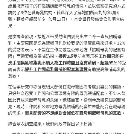
歲且擁有孩子的在職媽媽餵哺母乳的情況，並以個案研究的方式
訪問了9位在職母乳媽媽，藉此深入了解她們所面對的各項困
難。藉着母親節前夕（5月13日），本會舉行發佈會公佈調查結
果。
是次調查發現，接近70%受訪者由嬰兒出生至今一直只餵哺母
乳，主要原因是認為餵哺母乳對於嬰兒的健康能帶來好處。12%
的受訪者表示，不論在工作間或是公眾地方「餵哺母乳的配套有
限」而需要轉為餵哺奶粉，
接近
2
成
受訪者表示
在工作間只能在
洗手間集乳
和
集乳不納入為工作時間且沒有薪酬
。
超過
95%
的受
訪者表示
提升工作間母乳餵哺的配套和環
境
有助提高餵哺母乳的
意欲。
在個案研究中亦發現絕大部份在職母親因為考慮到嬰兒的健康，
只好無奈忍受工作間和公眾環境有限的母乳餵哺配套，不少人曾
因此有放棄餵哺母乳的念頭。總結而言，從問卷及研究個案都可
見，現時工作間和公眾地方母乳餵哺的配套並未能配合在職母親
的需求，而且
配套的不足絕對會減低在職母親餵哺母乳的意欲
。
綜合是次調查結果，我們向政府提出以下建議：