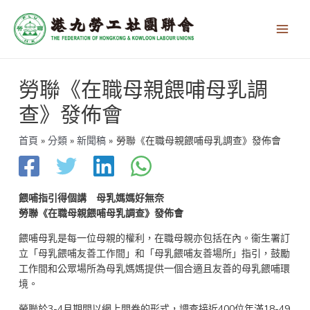
跳
Main
至
Men
主
要
內
文
容
勞聯《在職母親餵哺母乳調
章
導
查》發佈會
覽
首頁
分類
新聞稿
勞聯《在職母親餵哺母乳調查》發佈會
餵哺指引得個講 母乳媽媽好無奈
勞聯《在職母親餵哺母乳調查》發佈會
餵哺母乳是每一位母親的權利，在職母親亦包括在內。衞生署訂
立「母乳餵哺友善工作間」和「母乳餵哺友善場所」指引，鼓勵
工作間和公眾場所為母乳媽媽提供一個合適且友善的母乳餵哺環
境。
勞聯於3-4月期間以網上問卷的形式，調查接近400位年滿18-49