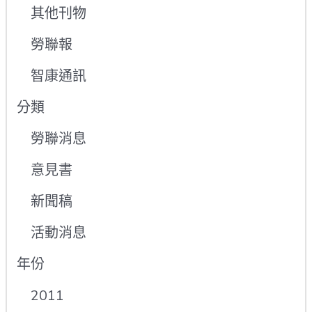
其他刊物
勞聯報
智康通訊
分類
勞聯消息
意見書
新聞稿
活動消息
年份
2011