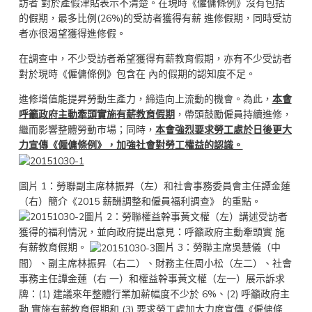
訪者 對於產假津貼表示不清楚。在現時《僱傭條例》沒有包括
的假期，最多比例(26%)的受訪者獲得有薪 進修假期，同時受訪
者亦很渴望獲得進修假。
在調查中，不少受訪者希望獲得有薪教育假期，亦有不少受訪者
對於現時《僱傭條例》包含在 內的假期的認知度不足。
進修增值能提昇勞動生產力，締造向上流動的機會。為此，
本會
呼籲政府主動牽頭實施有薪教育假期
，帶頭鼓勵僱員持續進修，
繼而影響整體勞動市場；同時，
本會強烈要求勞工處於日後更大
力宣傳《僱傭條例》，加強社會對勞工權益的認識。
圖片 1：勞聯副主席林振昇（左）和社會事務委員會主任譚金蓮
（右）簡介《2015 薪酬調整和僱員福利調查》 的重點。
圖片 2：勞聯權益幹事黃文權（左）講述受訪者
獲得的福利情況，並向政府提出意見：呼籲政府主動牽頭實 施
有薪教育假期。
圖片 3：勞聯主席吳慧儀（中
間）、副主席林振昇（右二）、財務主任周小松（左二）、社會
事務主任譚金蓮（右 一）和權益幹事黃文權（左一）展示訴求
牌：(1) 建議來年整體行業加薪幅度不少於 6%、(2) 呼籲政府主
動 實施有薪教育假期和 (3) 要求勞工處加大力度宣傳《僱傭條