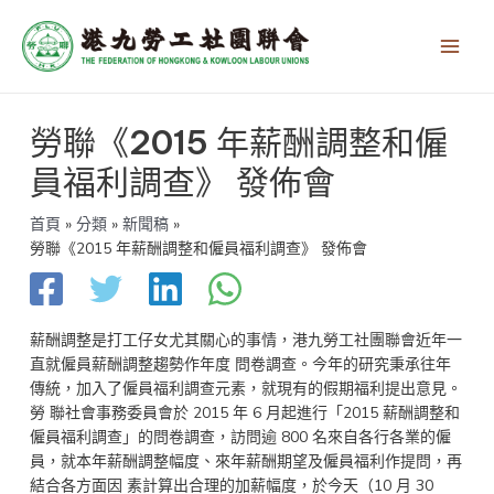
跳
Main
至
Men
主
要
內
文
容
勞聯《2015 年薪酬調整和僱
章
導
員福利調查》 發佈會
覽
首頁
分類
新聞稿
勞聯《2015 年薪酬調整和僱員福利調查》 發佈會
薪酬調整是打工仔女尤其關心的事情，港九勞工社團聯會近年一
直就僱員薪酬調整趨勢作年度 問卷調查。今年的研究秉承往年
傳統，加入了僱員福利調查元素，就現有的假期福利提出意見。
勞 聯社會事務委員會於 2015 年 6 月起進行「2015 薪酬調整和
僱員福利調查」的問卷調查，訪問逾 800 名來自各行各業的僱
員，就本年薪酬調整幅度、來年薪酬期望及僱員福利作提問，再
結合各方面因 素計算出合理的加薪幅度，於今天（10 月 30