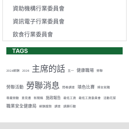
資助機構行業委員會
資訊電子行業委員會
飲食行業委員會
TAGS
主席的話
健康職場
2024薪酬
2026
五一
勞聯
勞聯消息
勞聯活動
填色比賽
問卷調查
婦女就職
施政報告
尊嚴勞動
意見書
新聞稿
最低工資
最低工資委員會
活動花絮
職業安全健康局
薪酬趨勢
調查
請願行動