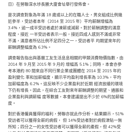
日）在勞聯深水埗長勝大廈會址舉行發佈會。
是次調查對象為年滿 18 歲或以上的在職人士，男女組成比例幾
近參半，受訪者本年（2014 至 2015 年）平均薪酬增幅為
3.4%，逾一成半受訪者處於凍薪或減薪。對於薪酬調整的滿意
程度，接近 一半受訪者表示一般，接近四成人感到不滿或非常
不滿，滿意者所佔比例不足四分之一，受訪者平 均期望來年的
薪酬調整幅度為 6.3%。
調查報告指出與基層工友生活息息相關的甲類消費物價指數，由
2014 年 9 月至 2015 年 9 月的 增幅爲 5.1%；同時，本會亦參
考本港約 80 間來自不同行業企業或團體在 2014 至 2015 年的
盈利變化 率和加薪幅度，顯示平均盈利增長率為 10.3%，平均
加薪幅度為 6.2%。這反映不少企業盈利於近期 經濟放緩的環境
下仍有增長。因此，在綜合工友對來年薪酬調整的期望、通脹和
企業盈利與調薪幅 度等數據，本會建議提出不少於 6%的加薪幅
度。
對於香港僱員獲得的福利，勞聯亦就此作分析。結果顯示，51%
受訪者可以獲得全薪的病假， 但 14%受訪者對於病假津貼一無
所知；四分之一的女性受訪者可以獲得全薪的產假，但 42%受