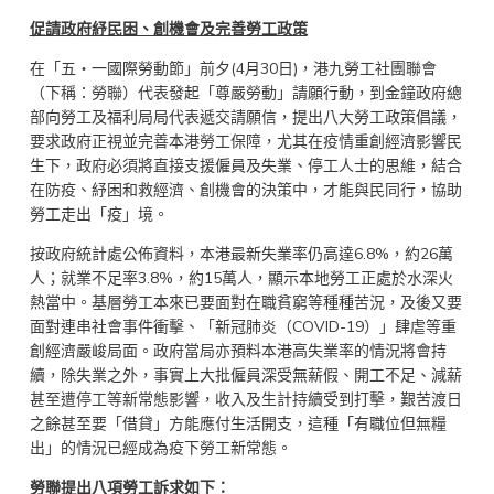
促請政府紓民困、創機會及完善勞工政策
在「五‧一國際勞動節」前夕(4月30日)，港九勞工社團聯會
（下稱：勞聯）代表發起「尊嚴勞動」請願行動，到金鐘政府總
部向勞工及福利局局代表遞交請願信，提出八大勞工政策倡議，
要求政府正視並完善本港勞工保障，尤其在疫情重創經濟影響民
生下，政府必須將直接支援僱員及失業、停工人士的思維，結合
在防疫、紓困和救經濟、創機會的決策中，才能與民同行，協助
勞工走出「疫」境。
按政府統計處公佈資料，本港最新失業率仍高達6.8%，約26萬
人；就業不足率3.8%，約15萬人，顯示本地勞工正處於水深火
熱當中。基層勞工本來已要面對在職貧窮等種種苦況，及後又要
面對連串社會事件衝擊、「新冠肺炎（COVID-19）」肆虐等重
創經濟嚴峻局面。政府當局亦預料本港高失業率的情況將會持
續，除失業之外，事實上大批僱員深受無薪假、開工不足、減薪
甚至遭停工等新常態影響，收入及生計持續受到打擊，艱苦渡日
之餘甚至要「借貸」方能應付生活開支，這種「有職位但無糧
出」的情況已經成為疫下勞工新常態。
勞聯提出八項勞工訴求如下：