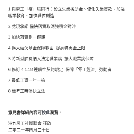
1 與勞工「疫」境同行：設立失業援助金、優化失業貸款、加強
職業教育、加快職位創造
2 兌現承諾 儘快落實取消強積金對沖
3 加快落實劃一假期
4 擴大破欠基金保障範圍 提高特惠金上限
5 將新型肺炎納入法定職業病 擴大職業病保障
6 修訂 4.1.18 連續性契約規定 保障「零工經濟」勞動者
7 最低工資一年一檢
8 標準工時儘快立法
意見書詳細內容可
按此
瀏覽。
港九勞工社團聯會 謹啟
二零二一年四月三十日