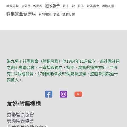
施政報告
尊嚴勞動
意見書
新聞稿
最低工資
最低工資委員會
活動花絮
職業安全健康局
薪酬趨勢
調查
請願行動
港九勞工社團聯會（簡稱勞聯）於1984年11月成立，為社團註冊
之職工會聯合會，一直採取獨立、持平、務實的辦會方針，至今
有114個成員會、17個贊助會及52個屬會加盟，整體會員超過十
四萬人。
友好/附屬機構
勞聯智康協會
勞聯匯青協會