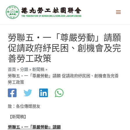
跳
Main
至
Men
主
要
內
文
容
勞聯五‧一「尊嚴勞動」請願
章
導
促請政府紓民困、創機會及完
覽
善勞工政策
首頁
分類
新聞稿
勞聯五‧一「尊嚴勞動」請願 促請政府紓民困、創機會及完善
勞工政策
致：各位傳媒朋友
【新聞稿】
勞聯五‧一「尊嚴勞動」請願