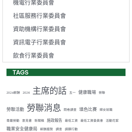
機電行業委員會
社區服務行業委員會
資助機構行業委員會
資訊電子行業委員會
飲食行業委員會
TAGS
主席的話
健康職場
2024薪酬
2026
五一
勞聯
勞聯消息
勞聯活動
填色比賽
問卷調查
婦女就職
施政報告
尊嚴勞動
意見書
新聞稿
最低工資
最低工資委員會
活動花絮
職業安全健康局
薪酬趨勢
調查
請願行動