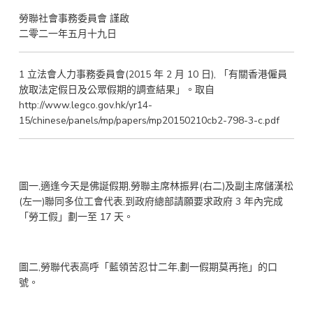
勞聯社會事務委員會 謹啟
二零二一年五月十九日
1 立法會人力事務委員會(2015 年 2 月 10 日), 「有關香港僱員
放取法定假日及公眾假期的調查結果」。取自
http://www.legco.gov.hk/yr14-
15/chinese/panels/mp/papers/mp20150210cb2-798-3-c.pdf
圖一,適逢今天是佛誕假期,勞聯主席林振昇(右二)及副主席儲漢松
(左一)聯同多位工會代表,到政府總部請願要求政府 3 年內完成
「勞工假」劃一至 17 天。
圖二,勞聯代表高呼「藍領苦忍廿二年,劃一假期莫再拖」的口
號。