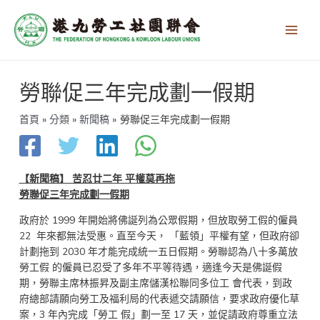
跳
Main
至
Men
主
要
內
文
容
勞聯促三年完成劃一假期
章
導
覽
首頁
分類
新聞稿
勞聯促三年完成劃一假期
【新聞稿】 苦忍廿二年 平權莫再拖
勞聯促三年完成劃一假期
政府於 1999 年開始將佛誕列為公眾假期，但放取勞工假的僱員
22 年來都無法受惠。直至今天， 「藍領」平權有望，但政府卻
計劃拖到 2030 年才能完成統一五日假期。勞聯認為八十多萬放
勞工假 的僱員已忍受了多年不平等待遇，適逢今天是佛誕假
期，勞聯主席林振昇及副主席儲漢松聯同多位工 會代表，到政
府總部請願向勞工及福利局的代表遞交請願信，要求政府優化草
案，3 年內完成「勞工 假」劃一至 17 天，並促請政府尊重立法