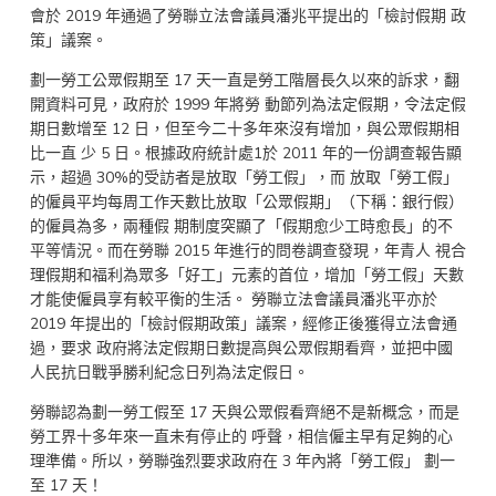
會於 2019 年通過了勞聯立法會議員潘兆平提出的「檢討假期 政
策」議案。
劃一勞工公眾假期至 17 天一直是勞工階層長久以來的訴求，翻
開資料可見，政府於 1999 年將勞 動節列為法定假期，令法定假
期日數增至 12 日，但至今二十多年來沒有增加，與公眾假期相
比一直 少 5 日。根據政府統計處1於 2011 年的一份調查報告顯
示，超過 30%的受訪者是放取「勞工假」，而 放取「勞工假」
的僱員平均每周工作天數比放取「公眾假期」（下稱：銀行假）
的僱員為多，兩種假 期制度突顯了「假期愈少工時愈長」的不
平等情況。而在勞聯 2015 年進行的問卷調查發現，年青人 視合
理假期和福利為眾多「好工」元素的首位，增加「勞工假」天數
才能使僱員享有較平衡的生活。 勞聯立法會議員潘兆平亦於
2019 年提出的「檢討假期政策」議案，經修正後獲得立法會通
過，要求 政府將法定假期日數提高與公眾假期看齊，並把中國
人民抗日戰爭勝利紀念日列為法定假日。
勞聯認為劃一勞工假至 17 天與公眾假看齊絕不是新概念，而是
勞工界十多年來一直未有停止的 呼聲，相信僱主早有足夠的心
理準備。所以，勞聯強烈要求政府在 3 年內將「勞工假」 劃一
至 17 天！