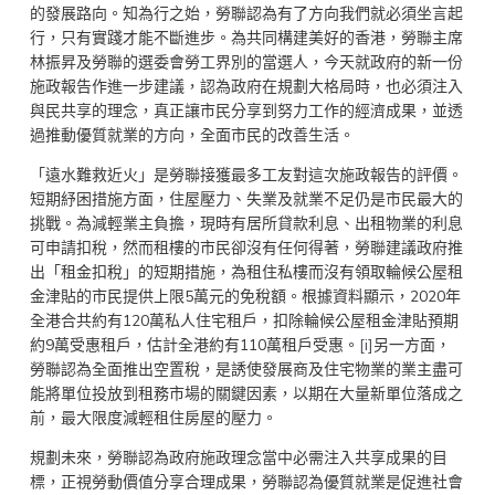
的發展路向。知為行之始，勞聯認為有了方向我們就必須坐言起
行，只有實踐才能不斷進步。為共同構建美好的香港，勞聯主席
林振昇及勞聯的選委會勞工界別的當選人，今天就政府的新一份
施政報告作進一步建議，認為政府在規劃大格局時，也必須注入
與民共享的理念，真正讓市民分享到努力工作的經濟成果，並透
過推動優質就業的方向，全面市民的改善生活。
「遠水難救近火」是勞聯接獲最多工友對這次施政報告的評價。
短期紓困措施方面，住屋壓力、失業及就業不足仍是市民最大的
挑戰。為減輕業主負擔，現時有居所貸款利息、出租物業的利息
可申請扣稅，然而租樓的市民卻沒有任何得著，勞聯建議政府推
出「租金扣稅」的短期措施，為租住私樓而沒有領取輪候公屋租
金津貼的市民提供上限5萬元的免稅額。根據資料顯示，2020年
全港合共約有120萬私人住宅租戶，扣除輪候公屋租金津貼預期
約9萬受惠租戶，估計全港約有110萬租戶受惠。
[i]
另一方面，
勞聯認為全面推出空置稅，是誘使發展商及住宅物業的業主盡可
能將單位投放到租務市場的關鍵因素，以期在大量新單位落成之
前，最大限度減輕租住房屋的壓力。
規劃未來，勞聯認為政府施政理念當中必需注入共享成果的目
標，正視勞動價值分享合理成果，勞聯認為優質就業是促進社會