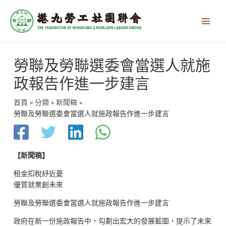
跳
Main
至
Men
主
要
內
文
容
勞聯及勞聯選委會當選人就施
章
導
政報告作進一步建言
覽
首頁
分類
新聞稿
勞聯及勞聯選委會當選人就施政報告作進一步建言
【新聞稿】
租金扣稅紓近憂
優質就業創未來
勞聯及勞聯選委會當選人就施政報告作進一步建言
政府在新一份施政報告中，勾劃出宏大的發展藍圖，提示了未來