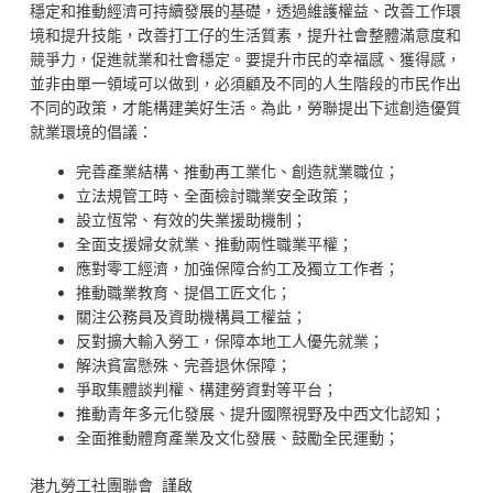
穩定和推動經濟可持續發展的基礎，透過維護權益、改善工作環
境和提升技能，改善打工仔的生活質素，提升社會整體滿意度和
競爭力，促進就業和社會穩定。要提升市民的幸福感、獲得感，
並非由單一領域可以做到，必須顧及不同的人生階段的市民作出
不同的政策，才能構建美好生活。為此，勞聯提出下述創造優質
就業環境的倡議：
完善產業結構、推動再工業化、創造就業職位；
立法規管工時、全面檢討職業安全政策；
設立恆常、有效的失業援助機制；
全面支援婦女就業、推動兩性職業平權；
應對零工經濟，加強保障合約工及獨立工作者；
推動職業教育、提倡工匠文化；
關注公務員及資助機構員工權益；
反對擴大輸入勞工，保障本地工人優先就業；
解決貧富懸殊、完善退休保障；
爭取集體談判權、構建勞資對等平台；
推動青年多元化發展、提升國際視野及中西文化認知；
全面推動體育產業及文化發展、鼓勵全民運動；
港九勞工社團聯會 謹啟