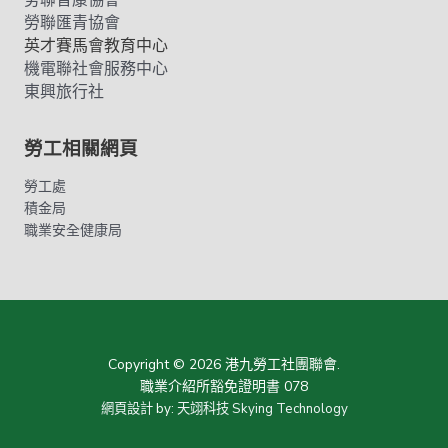
勞聯匯青協會
英才賽馬會教育中心
機電聯社會服務中心
東興旅行社
勞工相關網頁
勞工處
積金局
職業安全健康局
Copyright © 2026 港九勞工社團聯會.
職業介紹所豁免證明書 078
網頁設計
by:
天翊科技 Skying Technology