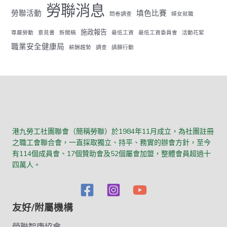
勞聯消息
勞聯活動
填色比賽
問卷調查
婦女就職
施政報告
尊嚴勞動
意見書
新聞稿
最低工資
最低工資委員會
活動花絮
職業安全健康局
薪酬趨勢
調查
請願行動
港九勞工社團聯會（簡稱勞聯）於1984年11月成立，為社團註冊
之職工會聯合會，一直採取獨立、持平、務實的辦會方針，至今
有114個成員會、17個贊助會及52個屬會加盟，整體會員超過十
四萬人。
友好/附屬機構
勞聯智康協會