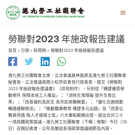
跳
Main
至
Men
主
要
內
文
容
勞聯對2023 年施政報告建議
章
導
覽
首頁
分類
新聞稿
勞聯對2023 年施政報告建議
港九勞工社團聯會主席、立法會議員林振昇及港九勞工社團聯會
秘書長、立法會議員周小松早前會見行政長官，提交《勞聯對
2023 年施政報告建議書》（詳見附件），分別從「構建優質勞
動條件 保障本地工人權益」；「消除生育障礙 提升生育比
率」；「改善福利及民生 為市民排難解憂」；「優化交通規劃
暢通運輸物流」；「推動職專教育 構建多元出路」及「改善公
務員待遇 吸人才提振士氣」六大重點範疇出發，提出合共三十
一項具體政策倡議。港九勞工社團聯會（下稱：勞聯）今日（26
日）召開記者會，公布及闡述各項政策倡議細節及內容。