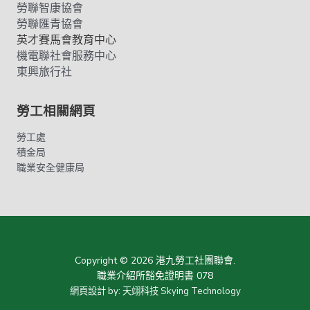
勞聯智康協會
勞聯匯青協會
英才賽馬會教育中心
機電聯社會服務中心
東興旅行社
勞工相關網頁
勞工處
積金局
職業安全健康局
Copyright © 2026 港九勞工社團聯會.
職業介紹所豁免證明書 078
網頁設計
by:
天翊科技 Skying Technology