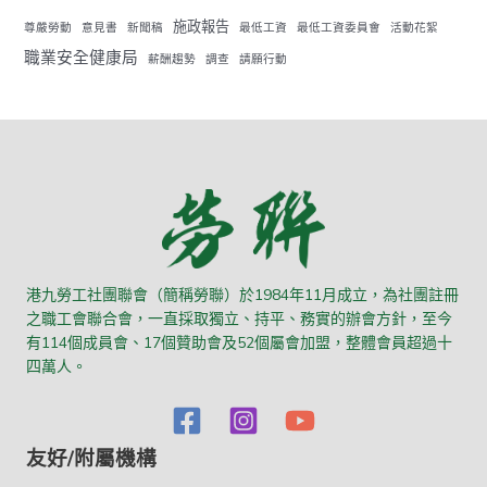
施政報告
尊嚴勞動
意見書
新聞稿
最低工資
最低工資委員會
活動花絮
職業安全健康局
薪酬趨勢
調查
請願行動
港九勞工社團聯會（簡稱勞聯）於1984年11月成立，為社團註冊
之職工會聯合會，一直採取獨立、持平、務實的辦會方針，至今
有114個成員會、17個贊助會及52個屬會加盟，整體會員超過十
四萬人。
友好/附屬機構