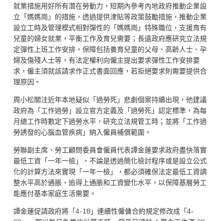
就業措施用好所有潛在勞動力，短期內參考內地政府推動企業設
立「媽媽崗」的措施，透過提供津貼等政策鼓勵措施，推動企業
設立工時及管理模式相對彈性的「媽媽崗」特殊職位，支援育有
兒童的婦女就業，平衡工作及育兒需要；長遠政府應研究立法規
定彈性上班工作安排，保障包括養育兒童的父母、高齡人士、孕
婦及傷殘人士等，有法定權利向僱主提出要求彈性工作安排要
求，僱主須就該請求作正式書面回應，若拒絕要求則需要提供合
理原因。
周小松關注近年本地疑似「過勞死」悲劇個案持續出現，他建議
政府為「工作過勞」設立官方定義及「過勞死」認定標準，為每
月總工作時數定下過勞水平，研究立法規管工時；並將「工作過
勞誘發的心腦血管疾病」納入僱員補償範圍。
勞聯副主席、勞工顧問委員會僱員代表譚金蓮要求政府盡快落實
最低工資「一年一檢」，不論是透過簡化檢討程序或是設立公式
化的計算方法來實現「一年一檢」，都必須確保法定最低工資調
整水平高於通脹，追得上通脹和工資變化水平，以保障基層勞工
能應付基本家庭生活需要。
譚金蓮促請政府將「4-18」連續性僱傭合約規定修改成「4-