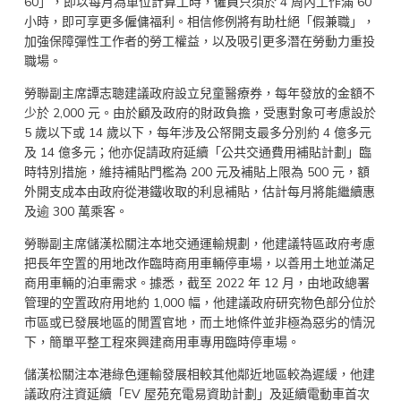
60」，即以每月為單位計算工時，僱員只須於 4 周內工作滿 60
小時，即可享更多僱傭福利。相信修例將有助杜絕「假兼職」，
加強保障彈性工作者的勞工權益，以及吸引更多潛在勞動力重投
職場。
勞聯副主席譚志聰建議政府設立兒童醫療券，每年發放的金額不
少於 2,000 元。由於顧及政府的財政負擔，受惠對象可考慮設於
5 歲以下或 14 歲以下，每年涉及公帑開支最多分別約 4 億多元
及 14 億多元；他亦促請政府延續「公共交通費用補貼計劃」臨
時特別措施，維持補貼門檻為 200 元及補貼上限為 500 元，額
外開支成本由政府從港鐵收取的利息補貼，估計每月將能繼續惠
及逾 300 萬乘客。
勞聯副主席儲漢松關注本地交通運輸規劃，他建議特區政府考慮
把長年空置的用地改作臨時商用車輛停車場，以善用土地並滿足
商用車輛的泊車需求。據悉，截至 2022 年 12 月，由地政總署
管理的空置政府用地約 1,000 幅，他建議政府研究物色部分位於
市區或已發展地區的閒置官地，而土地條件並非極為惡劣的情況
下，簡單平整工程來興建商用車專用臨時停車場。
儲漢松關注本港綠色運輸發展相較其他鄰近地區較為遲緩，他建
議政府注資延續「EV 屋苑充電易資助計劃」及延續電動車首次