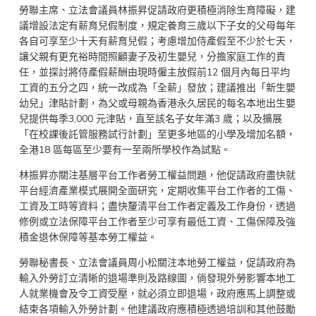
勞聯主席、立法會議員林振昇促請政府更積極消除生育障礙，建
議增設法定有薪育兒假制度，規定養育三歲以下子女的父母每年
各自可享至少十天有薪育兒假；考慮增加侍產假至不少於七天，
讓父親有更充裕時間照顧妻子及初生嬰兒，分擔家庭工作的責
任，並探討將侍產假薪酬由現時僱主放假前12 個月內每日平均
工資的五分之四，統一改成為「全薪」發放；建議推出「新生嬰
幼兒」津貼計劃，為父或母親為香港永久居民的每名本地出生嬰
兒提供每季3,000 元津貼，直至該名子女年滿3 歲；以及擴展
「在校課後託管服務試行計劃」至更多地區的小學及增加名額，
全港18 區每區至少要有一至兩所學校作為試點。
林振昇亦關注基層平台工作者勞工權益問題，他促請政府盡快就
平台經濟產業模式展開全面研究，定期收集平台工作者的工傷、
工資及工時等資料；盡快釐清平台工作者定義及工作身份，透過
修例或立法保障平台工作者至少可享有最低工資、工傷保障及強
積金退休保障等基本勞工權益。
勞聯秘書長、立法會議員周小松關注本地勞工權益，促請政府為
輸入外勞訂立清晰的退場準則及路線圖，倘發現外勞影響本地工
人就業機會及令工資受壓，就必須立即退場，政府應馬上調整或
結束各項輸入外勞計劃。他建議政府應積極透過培訓和其他鼓勵