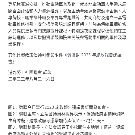
登記稅寬減安排，推動電動車普及化；就本地電動車人手需求展
開全面評估和人力資源推算，以及主動牽頭連繫電動車企業、大
專院校、職業訓練局及業界專業組織等，共同商討及建立一套電
動車維修指引、安全標準及培訓課程框架，加強為傳統車輛維修
人員提供更多專門技能提升課程，特別是夜間課程以便他們在工
餘時進修；以及增撥資源鼓勵院校開設與電動車相關的學位及專
業課程。
其他具體政策倡議可參閱附件
《勞聯對 2023 年施政報告建議
書》
。
港九勞工社團聯會 謹啟
二零二三年八月二十六日
圖1：勞聯今日舉行2023 施政報告建議書新聞發布會。
圖2：勞聯主席、立法會議員林振昇表示，促請政府更積極消除
生育障礙，建議政府考慮增加侍產假至不少於七天。
圖3：勞聯秘書長、立法會議員周小松關注本地勞工權益，促請
政府為輸入外勞訂立清晰的退場準則及路線圖。