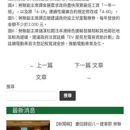
圖4：勞聯副主席譚金蓮要求政府盡快落實最低工資「一年一
檢」，以及將「4-18」連續性僱傭合約規定修改成「4-60」。
圖5：勞聯副主席譚志聰建議政府設立兒童醫療券，每年發放的
金額不少於2,000 元。
圖6：勞聯副主席儲漢松關注本港綠色運輸發展相較其他鄰近地
區較為遲緩，建議政府注資延續「EV 屋苑充電易資助計劃」及
延續電動車首次登記稅寬減安排，推動電動車普及化。
←
上一篇
下一篇 文章
文章
→
搜尋
搜尋
最新消息
【新聞稿】 慶回歸迎八一建軍節 勞聯