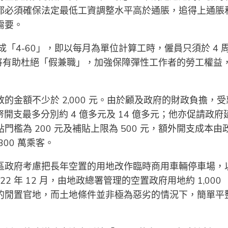
都必須確保法定最低工資調整水平高於通脹，追得上通脹
需要。
「4-60」，即以每月為單位計算工時，僱員只須於 4 
例將有助杜絕「假兼職」，加強保障彈性工作者的勞工權益
金額不少於 2,000 元。由於顧及政府的財政負擔，受
帑開支最多分別約 4 億多元及 14 億多元；他亦促請政府
為 200 元及補貼上限為 500 元，額外開支成本由
00 萬乘客。
區政府考慮把長年空置的用地改作臨時商用車輛停車場，
 年 12 月，由地政總署管理的空置政府用地約 1,000
的閒置官地，而土地條件並非極為惡劣的情況下，簡單平