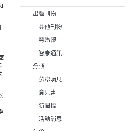
和
出版刊物
其他刊物
周
，
勞聯報
智康通訊
惠
延
分類
政
勞聯消息
意見書
以
新聞稿
整
活動消息