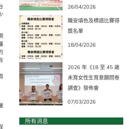
台
26/04/2026
少
職安填色及標語比賽得
獎名單
現
議
18/04/2026
的
有
2026 年《18 至 45 歲
面
未育女性生育意願問卷
調查》發佈會
」
07/03/2026
僱
所有消息
程