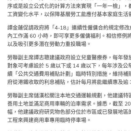
序或是設立公式化的計算方法來實現「一年一檢」，
工資變化水平，以保障基層勞工能應付基本家庭生活
譚金蓮促請政府將「4-18」連續性僱傭合約規定修改成
內工作滿 60 小時，即可享更多僱傭福利。相信修
以及吸引更多潛在勞動力重投職場。
勞聯副主席譚志聰建議政府設立兒童醫療券，每年發放的
對象可考慮設於 5 歲以下或 14 歲以下，每年涉及公
續「公共交通費用補貼計劃」臨時特別措施，維持補貼門檻
府從港鐵收取的利息補貼，估計每月將能繼續惠及逾 3
勞聯副主席儲漢松關注本地交通運輸規劃，他建議特
善用土地並滿足商用車輛的泊車需求。據悉，截至 2022
幅，他建議政府研究物色部分位於市區或已發展地區
工程來興建商用車專用臨時停車場。