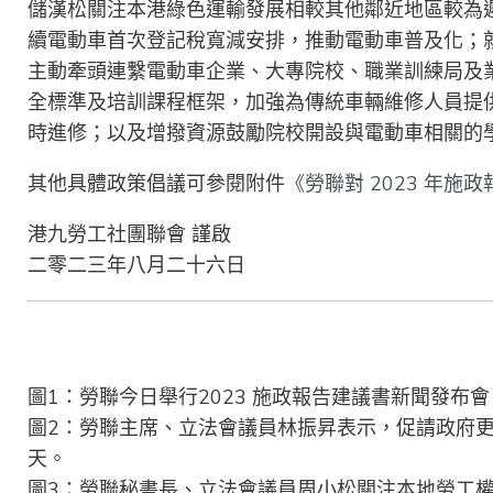
儲漢松關注本港綠色運輸發展相較其他鄰近地區較為遲
續電動車首次登記稅寬減安排，推動電動車普及化；
主動牽頭連繫電動車企業、大專院校、職業訓練局及
全標準及培訓課程框架，加強為傳統車輛維修人員提
時進修；以及增撥資源鼓勵院校開設與電動車相關的
其他具體政策倡議可參閱附件
《勞聯對 2023 年施
港九勞工社團聯會 謹啟
二零二三年八月二十六日
圖1：勞聯今日舉行2023 施政報告建議書新聞發布會
圖2：勞聯主席、立法會議員林振昇表示，促請政府
天。
圖3：勞聯秘書長、立法會議員周小松關注本地勞工