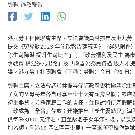
勞聯
,
施政報告
港九勞工社團聯會主席、立法會議員林振昇及港九勞
提交《勞聯對2023 年施政報告建議書》（詳見附
除生育障礙 提升生育比率」；「改善福利及民生 為
專教育 構建多元出路」及「改善公務員待遇 吸人才
議。港九勞工社團聯會（下稱：勞聯）今日（26 日
勞聯主席、立法會議員林振昇促請政府更積極消除生
子女的父母每年各自可享至少十天有薪育兒假；考慮
初生嬰兒，分擔家庭工作的責任，並探討將侍產假薪酬
一改成為「全薪」發放；建議推出「新生嬰幼兒」津
供每季3,000 元津貼，直至該名子女年滿3 歲；
加名額，全港18 區每區至少要有一至兩所學校作為