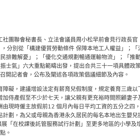
工社團聯會秘書長、立法會議員周小松早前會見行政長官
件），分別從「構建優質勞動條件 保障本地工人權益」；「
市民排難解憂」；「優化交通規劃暢通運輸物流」；「推
提振士氣」六大重點範疇出發，提出合共三十一項具體政
）召開記者會，公布及闡述各項政策倡議細節及內容。
育障礙，建議增設法定有薪育兒假制度，規定養育三歲以
增加侍產假至不少於七天，讓父親有更充裕時間照顧妻子
由現時僱主放假前12 個月內每日平均工資的五分之四
貼計劃，為父或母親為香港永久居民的每名本地出生嬰兒
以及擴展「在校課後託管服務試行計劃」至更多地區的小學及
試點。