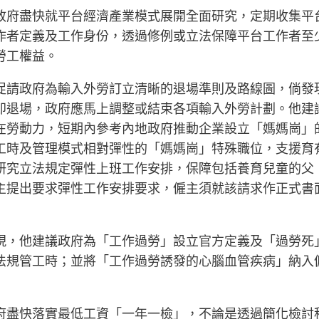
政府盡快就平台經濟產業模式展開全面研究，定期收集平
作者定義及工作身份，透過修例或立法保障平台工作者至
勞工權益。
促請政府為輸入外勞訂立清晰的退場準則及路線圖，倘發
即退場，政府應馬上調整或結束各項輸入外勞計劃。他建
在勞動力，短期內參考內地政府推動企業設立「媽媽崗」
工時及管理模式相對彈性的「媽媽崗」特殊職位，支援育
研究立法規定彈性上班工作安排，保障包括養育兒童的父
主提出要求彈性工作安排要求，僱主須就該請求作正式書
現，他建議政府為「工作過勞」設立官方定義及「過勞死
法規管工時；並將「工作過勞誘發的心腦血管疾病」納入
府盡快落實最低工資「一年一檢」，不論是透過簡化檢討