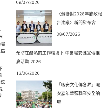
08/07/2026
〈勞聯對2026年施政報
告建議〉新聞發布會
，
08/07/2026
消
動職
策倡
預防在酷熱的工作環境下 中暑職安健宣傳推
廣活動 2026
下
13/06/2026
及
，統
「職安文化傳各界」職
提
安嘉年華暨職業安全論
增
壇