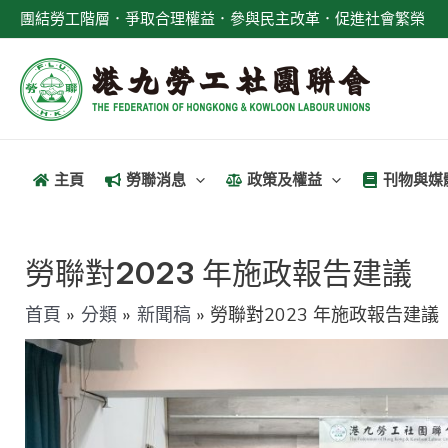
跳
團結勞工階層．爭取合理權益．參與民主改革．促進社會繁榮
至
主
要
內
容
主頁
勞聯消息
政策及權益
刊物與媒
文
章
勞聯對2023 年施政報告建議
導
首頁
分類
新聞稿
勞聯對2023 年施政報告建議
覽