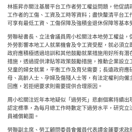
林振昇亦關注基層平台工作者勞工權益問題，他促請
工作者的工傷、工資及工時等資料；盡快釐清平台工
可享有最低工資、工傷保障及強積金退休保障等基本
勞聯秘書長、立法會議員周小松關注本地勞工權益，
外勞影響本地工人就業機會及令工資受壓，就必須立
政府應積極透過培訓和其他鼓勵就業措施用好所有潛
措施，透過提供津貼等政策鼓勵措施，推動企業設立
兒童的婦女就業，平衡工作及育兒需要；長遠政府應
母、高齡人士、孕婦及傷殘人士等，有法定權利向僱
回應，若拒絕要求則需要提供合理原因。
周小松關注近年本地疑似「過勞死」悲劇個案持續出
認定標準，為每月總工作時數定下過勞水平，研究立
員補償範圍。
勞聯副主席、勞工顧問委員會僱員代表譚金蓮要求政