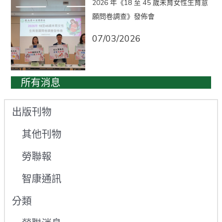
2026 年《18 至 45 歲未育女性生育意
願問卷調查》發佈會
07/03/2026
所有消息
出版刊物
其他刊物
勞聯報
智康通訊
分類