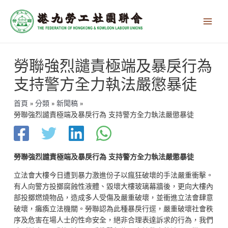
跳
Main
至
Men
主
要
內
文
容
勞聯強烈譴責極端及暴戾行為
章
導
支持警方全力執法嚴懲暴徒
覽
首頁
分類
新聞稿
勞聯強烈譴責極端及暴戾行為 支持警方全力執法嚴懲暴徒
勞聯強烈譴責極端及暴戾行為
支持警方全力執法嚴懲暴徒
立法會大樓今日遭到暴力激進份子以瘋狂破壞的手法嚴重衝擊。
有人向警方投擲腐蝕性液體、毀壞大樓玻璃幕牆後，更向大樓內
部投擲燃燒物品，造成多人受傷及嚴重破壞，並衝進立法會肆意
破壞，癱瘓立法機關。勞聯認為此種暴戾行逕，嚴重破壞社會秩
序及危害在場人士的性命安全，絕非合理表達訴求的行為，我們