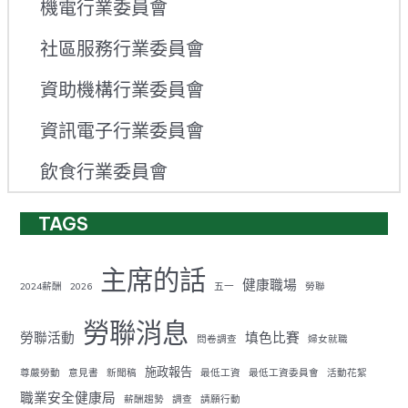
機電行業委員會
社區服務行業委員會
資助機構行業委員會
資訊電子行業委員會
飲食行業委員會
TAGS
主席的話
健康職場
2024薪酬
2026
五一
勞聯
勞聯消息
勞聯活動
填色比賽
問卷調查
婦女就職
施政報告
尊嚴勞動
意見書
新聞稿
最低工資
最低工資委員會
活動花絮
職業安全健康局
薪酬趨勢
調查
請願行動