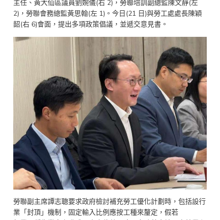
主任、黃大仙區議員劉婉儀(右 2)，勞聯培訓副總監陳文靜(左
2)，勞聯會務總監黃思翰(左 1)。今日(21 日)與勞工處處長陳穎
韶(右 6)會面，提出多項政策倡議，並遞交意見書。
勞聯副主席譚志聰要求政府檢討補充勞工優化計劃時，包括設行
業「封頂」機制，固定輸入比例應按工種來釐定，假若