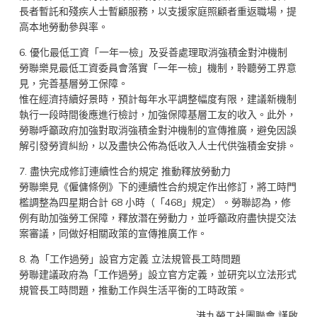
長者暫託和殘疾人士暫顧服務，以支援家庭照顧者重返職場，提
高本地勞動參與率。
6. 優化最低工資「一年一檢」及妥善處理取消強積金對沖機制
勞聯樂見最低工資委員會落實「一年一檢」機制，聆聽勞工界意
見，完善基層勞工保障。
惟在經濟持續好景時，預計每年水平調整幅度有限，建議新機制
執行一段時間後應進行檢討，加強保障基層工友的收入。此外，
勞聯呼籲政府加強對取消強積金對沖機制的宣傳推廣，避免因誤
解引發勞資糾紛，以及盡快公佈為低收入人士代供強積金安排。
7. 盡快完成修訂連續性合約規定 推動釋放勞動力
勞聯樂見《僱傭條例》下的連續性合約規定作出修訂，將工時門
檻調整為四星期合計 68 小時（「468」規定）。勞聯認為，修
例有助加強勞工保障，釋放潛在勞動力，並呼籲政府盡快提交法
案審議，同做好相關政策的宣傳推廣工作。
8. 為「工作過勞」設官方定義 立法規管長工時問題
勞聯建議政府為「工作過勞」設立官方定義，並研究以立法形式
規管長工時問題，推動工作與生活平衡的工時政策。
港九勞工社團聯會 謹啟