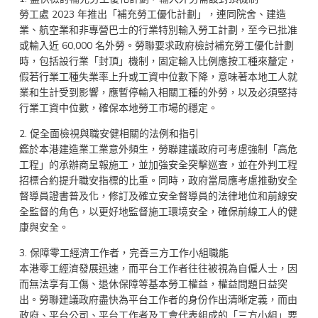
勞工處 2023 年推出「補充勞工優化計劃」，連同院舍、建造
業、航空業和非專營巴士的行業特別輸入勞工計劃，至今已批准
或輸入近 60,000 名外勞。勞聯要求政府檢討補充勞工優化計劃
時，包括設行業「封頂」機制，固定輸入比例應按工種來釐定，
假若行業工種失業率上升或工資中位數下降，意味著本地工人就
業和生計受到影響，應暫停輸入相關工種的外勞，以及必須堅持
行業工資中位數，確保本地勞工市場的穩定。
2. 促全面檢視與職安健相關的法例和指引
鑑於本港建造業工業意外頻生，勞聯建議政府可考慮強制「高危
工程」的承辦商呈報施工，並加強安全突擊巡查，並在外判工程
招標合約提升職安指標的比重。同時，政府當局應考慮推動安全
督導員證書普及化，修訂及確立安全督導員的法律地位和前線安
全監督的角色，以更好地監督施工環境安全，確保前線工人的健
康與安全。
3. 保障零工經濟工作者，完善三方工作小組職能
本港零工經濟發展迅速，而平台工作者往往被視為自僱人士，因
而無法享有工傷、退休保障等基本勞工權益，權益問題日益突
出。勞聯建議政府盡快為平台工作者的身份作出清晰定義，而由
政府、平台公司、平台工作者及工會代表組成的「三方小組」要