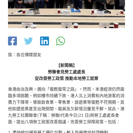
致：各位傳媒朋友
【新聞稿】
勞聯會見勞工處處長
促改善勞工政策 推動本地勞工就業
香港由治及興，邁向「復甦復常之路」。然而，本港經濟仍然面
臨多項挑戰，例如樓市持續下跌、港人北上消費和內地游客的消
費力下降等，導致飲食業、零售業、旅遊業等復甦不符預期，其
他如建造業甚至出現倒閉、裁員及欠薪情況屢見不鮮。就此，港
九勞工社團聯會(下稱：勞聯)代表今日(21 日)與勞工處處長會
面，提出八項勞工政策改善倡議，完善勞工保障政策。包括：
1. 盡快檢討補充勞工優化計劃，輸入外勞需設封頂機制