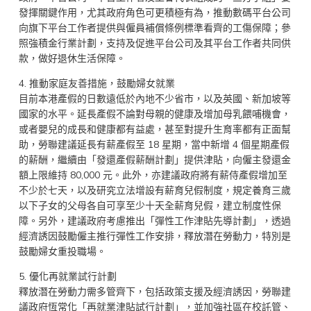
發揮關鍵作用，尤其政府角色可更積極有為，推動數碼平台公司
向旗下平台工作者提供與僱員補償條例標準看齊的工傷保障；參
照強積金行業計劃，支持及促進平台公司及其平台工作者共同供
款，做好退休生活保障。
4. 推動家庭友善措施，鼓勵婦女就業
目前本港產假的日數遠低於內地不少省市，以及英國、新加坡等
國家的水平。延長產假不論對母親的健康及增加母乳餵哺機會，
或者嬰兒的成長和健康都有益處，甚至對提升生育率都有正面幫
助，勞聯建議延長有薪產假至 18 星期，當中新增 4 個星期產假
的薪酬，繼續由「發還產假薪酬計劃」提供津貼，向僱主發還金
額上限維持 80,000 元。此外，亦建議政府將有薪侍產假增加至
不少於七天，以及研究立法增設有薪育兒假制度，規定養育三歲
以下子女的父母各自可享至少十天全薪育兒假，建立制度性保
障。另外，建議政府考慮推出「彈性工作津貼先導計劃」，透過
經濟誘因鼓勵僱主推行彈性工作安排，釋放潛在勞動力，特別是
鼓勵婦女重投職場。
5. 優化再就業試行計劃
釋放潛在勞動力需多管齊下，包括政策支援及經濟誘因，勞聯建
議政府恆常化「再就業津貼試行計劃」，並加強社區在校託管、