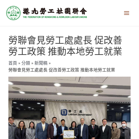
跳
Main
至
Men
主
要
內
文
容
勞聯會見勞工處處長 促改善
章
導
勞工政策 推動本地勞工就業
覽
首頁
分類
新聞稿
勞聯會見勞工處處長 促改善勞工政策 推動本地勞工就業