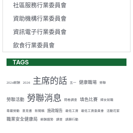
社區服務行業委員會
資助機構行業委員會
資訊電子行業委員會
飲食行業委員會
TAGS
主席的話
健康職場
2024薪酬
2026
五一
勞聯
勞聯消息
勞聯活動
填色比賽
問卷調查
婦女就職
施政報告
尊嚴勞動
意見書
新聞稿
最低工資
最低工資委員會
活動花絮
職業安全健康局
薪酬趨勢
調查
請願行動