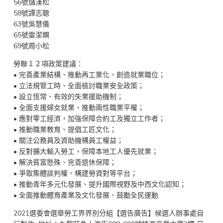
56號儲漢松
58號譚志聰
63號吳慧儀
65號雷潔嫻
69號周小松
勞聯１２項政策建議：
• 完善產業結構、推動再工業化、創造就業職位；
• 立法規管工時、全面檢討職業安全政策；
• 設立恆常、有效的失業援助機制；
• 全面支援婦女就業、推動兩性職業平權；
• 應對零工經濟，加強保障合約工及獨立工作者；
• 推動職業教育、提倡工匠文化；
• 關注公務員及資助機構員工權益；
• 反對擴大輸入勞工，保障本地工人優先就業；
• 解決貧富懸殊、完善退休保障；
• 爭取集體談判權、構建勞資對等平台；
• 推動青年多元化發展、提升國際視野及中西文化認知；
• 全面推動體育產業及文化發展、鼓勵全民運動
2021選委會選舉勞工界界別分組【選告廣告】候選人辦事處自