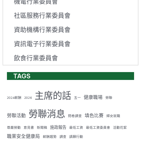
機電行業委員會
社區服務行業委員會
資助機構行業委員會
資訊電子行業委員會
飲食行業委員會
TAGS
主席的話
健康職場
2024薪酬
2026
五一
勞聯
勞聯消息
勞聯活動
填色比賽
問卷調查
婦女就職
施政報告
尊嚴勞動
意見書
新聞稿
最低工資
最低工資委員會
活動花絮
職業安全健康局
薪酬趨勢
調查
請願行動