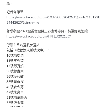
務。
記者會即睇：
https://www.facebook.com/103790352042534/posts/1131228
24442620/?sfnsn=mo
勞聯參選2021選委會選勞工界宣傳專頁，請讚好及追蹤：
https://www.facebook.com/HKFLU2021EC/
勞聯１５名選委參選人
包括（按候選人編號次序）：
10號陳培浩
11號李秀琼
17號鄭秀娟
30號繆泰興
36號吳智敏
38號黃永權
46號麥少芬
47號朱育青
51號陳萬聯應
55號譚金蓮