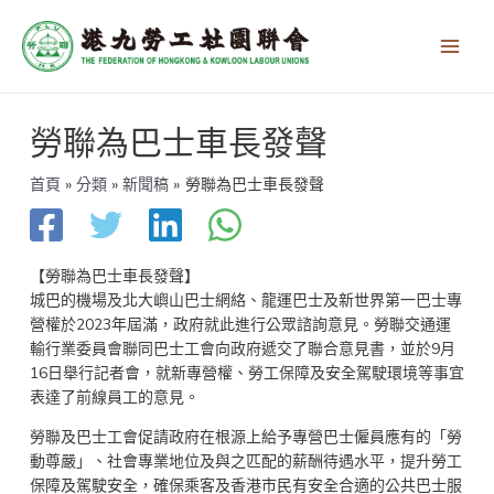
跳
Main
至
Men
主
要
內
文
容
勞聯為巴士車長發聲
章
導
覽
首頁
分類
新聞稿
勞聯為巴士車長發聲
【勞聯為巴士車長發聲】
城巴的機場及北大嶼山巴士網絡、龍運巴士及新世界第一巴士專
營權於2023年屆滿，政府就此進行公眾諮詢意見。勞聯交通運
輸行業委員會聯同巴士工會向政府遞交了聯合意見書，並於9月
16日舉行記者會，就新專營權、勞工保障及安全駕駛環境等事宜
表達了前線員工的意見。
勞聯及巴士工會促請政府在根源上給予專營巴士僱員應有的「勞
動尊嚴」、社會專業地位及與之匹配的薪酬待遇水平，提升勞工
保障及駕駛安全，確保乘客及香港市民有安全合適的公共巴士服