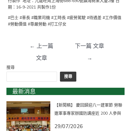
行製作 地址：九龍旺角上海街688-690號鎮海商業大廈2樓 日
期：16-9-2021 共製作1份
#巴士 #車長 #職業司機 #工時長 #疲勞駕駛 #待遇差 #工作價值
#勞動價值 #尊嚴勞動 #打工仔女
←
上一篇
下一篇 文章
文章
→
搜尋
搜尋
最新消息
【新聞稿】 慶回歸迎八一建軍節 勞聯
邀軍事專家辦國防講座近 200 人參與
29/07/2026