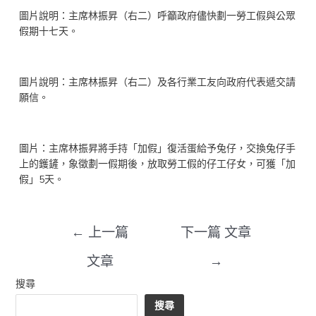
圖片說明：主席林振昇（右二）呼籲政府儘快劃一勞工假與公眾
假期十七天。
圖片說明：主席林振昇（右二）及各行業工友向政府代表遞交請
願信。
圖片：主席林振昇將手持「加假」復活蛋給予兔仔，交換兔仔手
上的鑊鏟，象徵劃一假期後，放取勞工假的仔工仔女，可獲「加
假」5天。
←
上一篇
下一篇 文章
文章
→
搜尋
搜尋