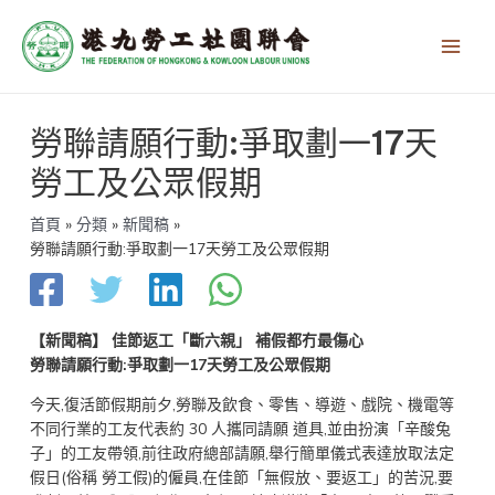
跳
Main
至
Men
主
要
內
文
容
勞聯請願行動:爭取劃一17天
章
導
勞工及公眾假期
覽
首頁
分類
新聞稿
勞聯請願行動:爭取劃一17天勞工及公眾假期
【新聞稿】 佳節返工「斷六親」 補假都冇最傷心
勞聯請願行動:爭取劃一17天勞工及公眾假期
今天,復活節假期前夕,勞聯及飲食、零售、導遊、戲院、機電等
不同行業的工友代表約 30 人攜同請願 道具,並由扮演「辛酸兔
子」的工友帶領,前往政府總部請願,舉行簡單儀式表達放取法定
假日(俗稱 勞工假)的僱員,在佳節「無假放、要返工」的苦況,要