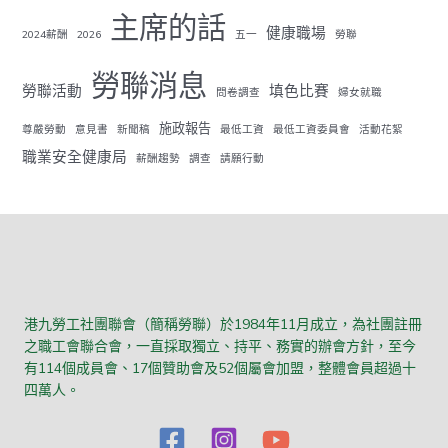
主席的話
健康職場
2024薪酬
2026
五一
勞聯
勞聯消息
勞聯活動
填色比賽
問卷調查
婦女就職
施政報告
尊嚴勞動
意見書
新聞稿
最低工資
最低工資委員會
活動花絮
職業安全健康局
薪酬趨勢
調查
請願行動
港九勞工社團聯會（簡稱勞聯）於1984年11月成立，為社團註冊
之職工會聯合會，一直採取獨立、持平、務實的辦會方針，至今
有114個成員會、17個贊助會及52個屬會加盟，整體會員超過十
四萬人。