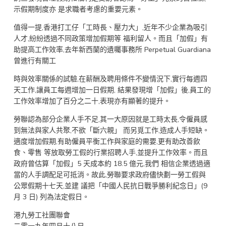
示假期制度亦 是求職者考慮的重要元素。
值得一提,香港打工仔「工時長、壓力大」,近年不少企業為吸引
人才,紛紛透過不同政策增加假期等 福利留人。而且「加假」有
助提高工作效率,去年新西蘭的遺囑事務所 Perpetual Guardiana
曾進行有關工
時與效率關係的試驗,在薪酬及聘用條件不變情況下,實行每週四
天工作,讓員工每週增加一日假期, 結果發現增「加假」後,員工的
工作效率增加了百分之二十,表現亦有顯著的提升。
勞聯認為部分企業人手不足,其一大原因就是工時太長,令僱員感
到無法與家人共聚,不欲「斷六親」 而另覓工作,造成人手短缺。
適度增加假期,有助僱員平衡工作與家庭的需要,更有助改善飲
食、零售 等放取勞工假的行業招聘人手,並提升工作效率。而且
政府曾估算「加假」5 天成本約 18.5 億元,我們 相信企業透過適
當的人手調配足可抵消。故此,勞聯要求政府儘快劃一勞工假與
公眾假期十七天,並建 議把「中國人民抗日戰爭勝利紀念日」(9
月 3 日) 列為法定假日。
港九勞工社團聯會