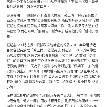
求劃一勞工與公眾假期至十七天,並建議將「中 國人民抗日戰爭
勝利紀念日」列為法定假日。
香港假期「一假兩制」,近百萬人放取「勞工假」的無名英雄辛
勤為香港付出,當市民為連續四日復活 節假期狂歡之際,他們沒有
假期也沒有補假,只能捨棄家人埋首工作,「對人歡笑背人愁」成
為他們的 內心寫照,「無朋友、斷六親」成為他們的「跳槽」理
由。
假期愈少工時愈長。根據政府統計處的報告,2015 年全港接近一
百萬名僱員放取「勞工假」,佔僱員比 列超過 30%。其中零售、
酒店及飲食業,超過 70%的僱員放取「勞工假」,而放取「勞工
假」的僱員平均 每週工作 5.9 天,比放取 17 天公眾假期(俗稱銀
行假)的僱員 5.3 天為多。勞聯亦曾針對這種「假期不 一」的情
況進行調查,在 2016 年《關於香港僱員享有假期》調查中,發現
放取「勞工假」的僱員,平均 每天及每週工作時數分別為 8.57 小
時及 48.0 小時,遠高於放取「銀行假」的僱員 8.15 小時及 43.9
小時。
而在 2015 年的調查中,我們發現多數年青人因「勞工假」假期較
少感覺是「低人一等」,而放「銀行假」 則感到較為優越。此外,
調查發現合理假期和福利是受訪者認為「好工」元素的首位,顯