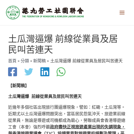
跳
Main
至
Men
主
要
內
文
容
土瓜灣逼爆 前線從業員及居
章
導
民叫苦連天
覽
首頁
分類
新聞稿
土瓜灣逼爆 前線從業員及居民叫苦連天
【新聞稿】
土瓜灣逼爆 前線從業員
及
居民叫苦連天
近幾年多個社區出現旅行團逼爆現象，譬如：紅磡，土瓜灣等。
近期尤以土瓜灣逼爆問題突出，當區居民怨氣沖天、旅遊業前線
從業員，無論是導遊或司機都成為磨心，勞聯成員會香港導遊總
工會（本會）強烈呼籲
政府
盡快正
視旅遊產業出現的失調現象，
與
香港旅遊業議會（TIC）
協調業界
對旅遊業的規劃及管理，
平