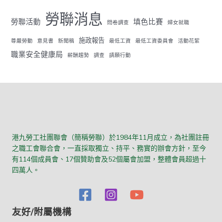
勞聯消息
勞聯活動
填色比賽
問卷調查
婦女就職
施政報告
尊嚴勞動
意見書
新聞稿
最低工資
最低工資委員會
活動花絮
職業安全健康局
薪酬趨勢
調查
請願行動
港九勞工社團聯會（簡稱勞聯）於1984年11月成立，為社團註冊
之職工會聯合會，一直採取獨立、持平、務實的辦會方針，至今
有114個成員會、17個贊助會及52個屬會加盟，整體會員超過十
四萬人。
友好/附屬機構