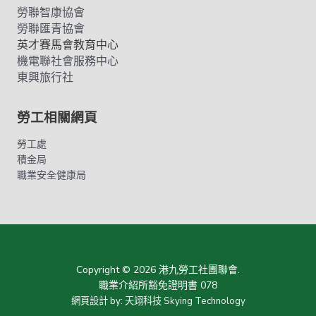
勞聯智康協會
勞聯匯青協會
英才賽馬會教育中心
機電聯社會服務中心
東興旅行社
勞工相關網頁
勞工處
積金局
職業安全健康局
Copyright © 2026 港九勞工社團聯會.
職業介紹所豁免證明書 078
網頁設計
by:
天翊科技 Skying Technology