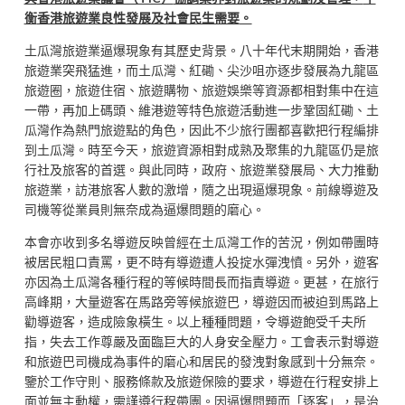
衡
香港旅遊業良性發展
及社會民生需要
。
土瓜灣旅遊業逼爆現象有其歷史背景。八十年代末期開始，香港
旅遊業突飛猛進，而土瓜灣、紅磡、尖沙咀亦逐步發展為九龍區
旅遊圈，旅遊住宿、旅遊購物、旅遊娛樂等資源都相對集中在這
一帶，再加上碼頭、維港遊等特色旅遊活動進一步鞏固紅磡、土
瓜灣作為熱門旅遊點的角色，因此不少旅行團都喜歡把行程編排
到土瓜灣。時至今天，旅遊資源相對成熟及聚集的九龍區仍是旅
行社及旅客的首選。與此同時，政府、旅遊業發展局、大力推動
旅遊業，訪港旅客人數的激增，隨之出現逼爆現象。前線導遊及
司機等從業員則無奈成為逼爆問題的磨心。
本會亦收到多名導遊反映曾經在土瓜灣工作的苦況，例如帶團時
被居民粗口責罵，更不時有導遊遭人投掟水彈洩憤。另外，遊客
亦因為土瓜灣各種行程的等候時間長而指責導遊。更甚，在旅行
高峰期，大量遊客在馬路旁等候旅遊巴，導遊因而被迫到馬路上
勸導遊客，造成險象橫生。以上種種問題，令導遊飽受千夫所
指，失去工作尊嚴及面臨巨大的人身安全壓力。工會表示對導遊
和旅遊巴司機成為事件的磨心和居民的發洩對象感到十分無奈。
鑒於工作守則、服務條款及旅遊保險的要求，導遊在行程安排上
面並無主動權，需謹遵行程帶團。因逼爆問題而「逐客」，是治