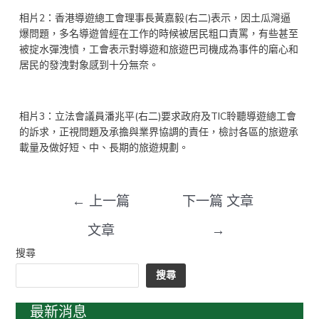
相片2：香港導遊總工會理事長黃嘉毅(右二)表示，因土瓜灣逼
爆問題，多名導遊曾經在工作的時候被居民粗口責罵，有些甚至
被掟水彈洩憤，工會表示對導遊和旅遊巴司機成為事件的磨心和
居民的發洩對象感到十分無奈。
相片3：立法會議員潘兆平(右二)要求政府及TIC聆聽導遊總工會
的訴求，正視問題及承擔與業界協調的責任，檢討各區的旅遊承
載量及做好短、中、長期的旅遊規劃。
←
上一篇
下一篇 文章
文章
→
搜尋
搜尋
最新消息