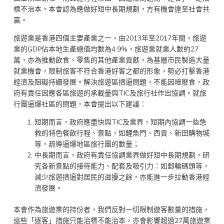
標不治本，本會認為應做好短中長期規劃，方有機會達至社會共
贏。
旅遊業是香港四個主要產業之一，由2013年至2017年間，旅遊
業的GDP佔本地生產總值均數為4.9%，旅遊業就業人數約27
萬，亦為推動飲食、零售的其他產業貢獻，為基層市民製造大量
就業機會，限制旅客不符合香港好客之都的形象，勢必打擊香港
經濟及阻礙持續發展。解決旅遊區擠逼問題，不能因噎廢食，政
府有責任因應各區旅遊的承載量與TIC及旅行社作出協調。就旅
行團逼爆社區的問題，本會提出以下建議：
短期而言，政府應盡快與TIC及業界，短期內協調一些急
救的特色餐飲行程、景點，如鯉魚門、西貢、新田購物城
等，疏導逼爆地區旅行團的數量；
中長期而言，政府有責任協調業界做好短中長期規劃，研
究各新景點的接待能力、配套及吸引力：如郵輪碼頭等，
減少旅遊擠逼對居民的滋擾之餘，亦能進一步拉動香港經
濟發展。
本會作為旅遊業的持份者，我們反對一切限制遊客數量的措施，
這些「逐客」措施只能治標不能治本，亦會影響超過27萬旅遊業