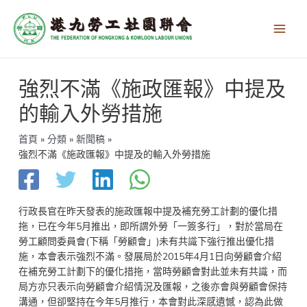
跳
Main
至
Men
主
要
內
文
容
強烈不滿《施政匯報》中提及
章
導
的輸入外勞措施
覽
首頁
分類
新聞稿
強烈不滿《施政匯報》中提及的輸入外勞措施
行政長官在昨天發表的施政匯報中提及補充勞工計劃的優化措
拖，已在今年5月推出，即所謂外勞「一簽多行」，對於當局在
勞工顧問委員會(下稱「勞顧會」)未有共識下強行推出優化措
施，本會表示強烈不滿。發展局於2015年4月1日向勞顧會介紹
在補充勞工計劃下的優化措拖，當時勞顧會對此並未有共識，而
局方亦只表示向勞顧會介紹情況及匯報，之後亦會與勞顧會保持
溝通，但卻堅持在今年5月推行，本會對此深感遺憾，認為此做