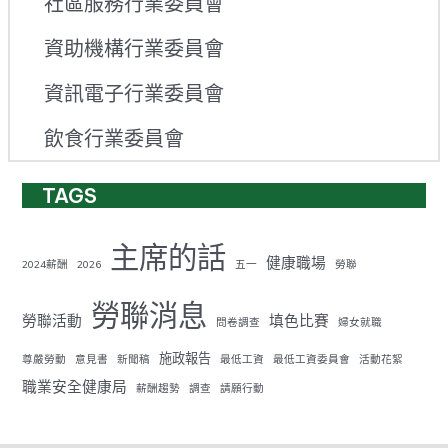
社區服務行業委員會
資助機構行業委員會
資訊電子行業委員會
飲食行業委員會
TAGS
主席的話
健康職場
2024薪酬
2026
五一
勞聯
勞聯消息
勞聯活動
填色比賽
問卷調查
婦女就職
施政報告
尊嚴勞動
意見書
新聞稿
最低工資
最低工資委員會
活動花絮
職業安全健康局
薪酬趨勢
調查
請願行動