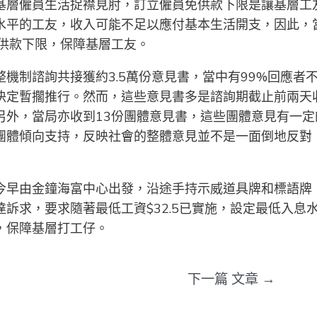
基層僱員生活捉襟見肘，訂立僱員免供款下限是讓基層工
水平的工友，收入可能不足以應付基本生活開支，因此，
供款下限，保障基層工友。
機制諮詢共接獲約3.5萬份意見書，當中有99%回應者
決定暫擱推行。然而，這些意見書多是諮詢期截止前兩天
另外，當局亦收到13份團體意見書，這些團體意見有一定
團體傾向支持，反映社會的整體意見並不是一面倒地反對
今早由金鐘海富中心出發，沿途手持示威道具牌和標語牌
訴求，要求隨著最低工資$32.5已實施，設定最低入息
，保障基層打工仔。
下一篇 文章
→