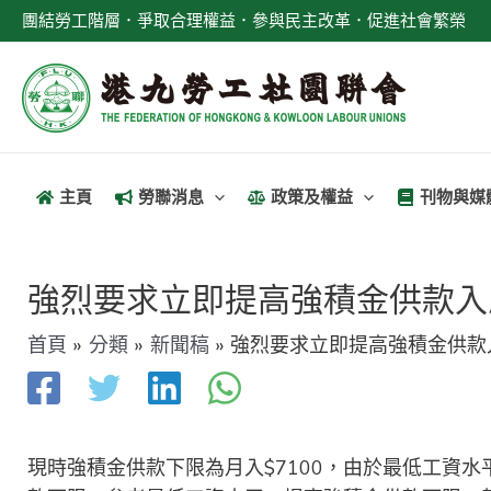
跳
團結勞工階層．爭取合理權益．參與民主改革．促進社會繁榮
至
主
要
內
容
主頁
勞聯消息
政策及權益
刊物與媒
文
章
強烈要求立即提高強積金供款入
導
首頁
分類
新聞稿
強烈要求立即提高強積金供款
覽
現時強積金供款下限為月入$7100，由於最低工資水平