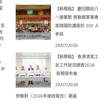
友
當
【新聞稿】 慶回歸迎八
一建軍節 勞聯邀軍事專
不支
家辦國防講座近 200 人
收
參與
的
，
29/07/2026
【新聞稿】 香港清潔工
，
友工作狀況調查2026
水平
新聞發布會
29/07/2026
勞聯對〈2026年施政報告〉建議