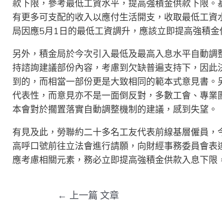
款下限，參考最低工資水平，提高強積金供款下限。
有更多可支配的收入以應付生活開支，收取最低工資
局因應5月1日的最低工資調升，應該立即提高強積金
另外，積金局於今次引入最低及最高入息水平自動調整
持諮詢建議部份內容，考慮到欠缺普遍支持下，因此
到的，而相當一部份更是大致相同的範本式意見書。
代表性，而意見亦不是一面倒反對，多數工會、專業
本會對於擱置落實自動調整機制的建議，感到失望。
有見及此，勞聯約二十多名工友代表前線基層僱員，
高呼口號前往立法會進行請願，向財經事務委員會表達
應考慮相關元素，務必立即提高強積金供款入息下限
←
上一篇 文章