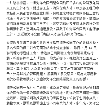
一片愁雲慘霧，一旦海洋公園倒閉全園約四千多名的全職及兼職
員工的生計不保，對基層工友、海洋保育人才，以及各工種的專
業技術人員都會造成嚴重打擊。勞聯主席林振昇聯同多個工會的
代表，今天到立法會進行請願，並向立法會潘兆平議員、商務及
經濟發展局副局長陳百里先生，遞交請願信及支持拯救海洋公園
聯署簽名表，懇請各界通過撥款，讓數千名海洋公園員工能保存
生計， 及延續海洋公園的培訓人才及推廣保育的功能。
香港飲食業職工會聯合會近日接獲在海洋公園工作的會員反映，
多名公園的員工對公司面臨結業十分憂慮後， 昨日(5 月 14 日)
聯同香港導遊總工會、 香港旅巴司機職工會發起聯署簽名行
動，呼籲在捍衛工人「飯碗」的大前提下，挽救海洋公園員工，
盡快通過撥款拯救海洋公園。短短六小時，我們共接獲2678 個
聯署，其中 871 人為海洋公園員工。有工友在聯署時無奈表
示，外界歸咎於管理問題， 卻要員工承受惡果，認為大眾應着
眼於改善管理狀況，及體諒海洋公園結業對員工的影響。
海洋公園自一九七七年啟用，成為法定機構，負責管理及管制海
洋公園作為一個公眾康樂及教育的場地。海洋公園不獨是一個旅
遊景點，更是培訓及推廣保育的重要基地，培養了包括水族員、
動物學家、獸醫及獸醫護士等不同專業的人才。多年來，海洋公