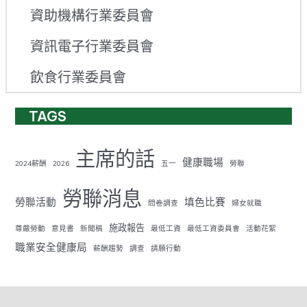
資助機構行業委員會
資訊電子行業委員會
飲食行業委員會
TAGS
主席的話
健康職場
2024薪酬
2026
五一
勞聯
勞聯消息
勞聯活動
填色比賽
問卷調查
婦女就職
施政報告
尊嚴勞動
意見書
新聞稿
最低工資
最低工資委員會
活動花絮
職業安全健康局
薪酬趨勢
調查
請願行動