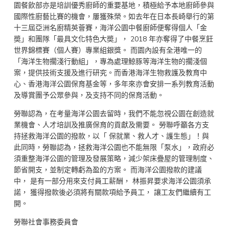
園餐飲部亦是培訓優秀廚師的重要基地，積極給予本地廚師參與
國際性廚藝比賽的機會，屢獲殊榮。如去年在日本長崎舉行的第
十三屆亞洲名廚精英薈賽，海洋公園中餐廚師便奪得個人「金
奬」和團隊「最具文化特色大奬」， 2018 年亦奪得了中餐烹飪
世界錦標賽（個人賽）專業組銀獎。 而園內設有全港唯一的
「海洋生物擱淺行動組」，專為處理鯨豚等海洋生物的擱淺個
案，提供技術支援及進行研究。而香港海洋生物救護及教育中
心、香港海洋公園保育基金等，多年來亦會安排一系列教育活動
及導賞團予公眾參與，及支持不同的保育活動。
勞聯認為，在考量海洋公園去留時，我們不能忽視公園在創造就
業機會、人才培訓及推廣保育的貢獻及需要。 勞聯呼籲各方支
持拯救海洋公園的撥款，以「 保就業、救人才、護生態」！與
此同時，勞聯認為，拯救海洋公園也不能無限「泵水」，政府必
須重整海洋公園的管理及發展策略，減少架床疊屋的管理制度、
節省開支，並制定轉虧為盈的方案。 而海洋公園撥款的建議
中， 是有一部分用來支付員工薪酬， 林振昇要求海洋公園須承
諾， 獲得撥款後必須將有關款項給予員工， 讓工友們繼續有工
開。
勞聯社會事務委員會