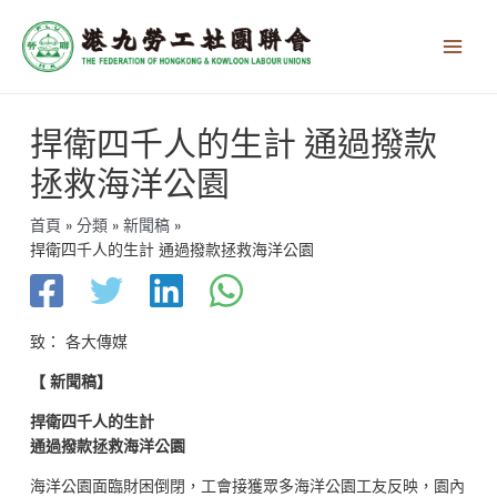
跳
Main
至
Men
主
要
內
文
容
捍衛四千人的生計 通過撥款
章
導
拯救海洋公園
覽
首頁
分類
新聞稿
捍衛四千人的生計 通過撥款拯救海洋公園
致： 各大傳媒
【
新聞稿】
捍衛四千人的生計
通過撥款拯救海洋公園
海洋公園面臨財困倒閉，工會接獲眾多海洋公園工友反映，園內