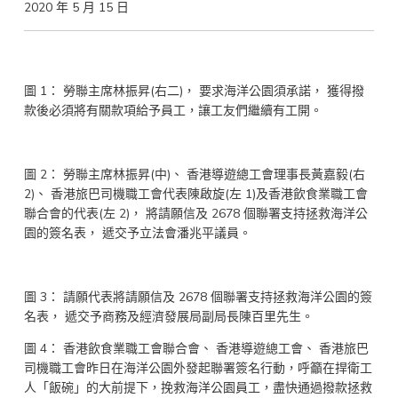
2020 年 5 月 15 日
圖 1： 勞聯主席林振昇(右二)， 要求海洋公園須承諾， 獲得撥
款後必須將有關款項給予員工，讓工友們繼續有工開。
圖 2： 勞聯主席林振昇(中)、 香港導遊總工會理事長黃嘉毅(右
2)、 香港旅巴司機職工會代表陳啟旋(左 1)及香港飲食業職工會
聯合會的代表(左 2)， 將請願信及 2678 個聯署支持拯救海洋公
園的簽名表， 遞交予立法會潘兆平議員。
圖 3： 請願代表將請願信及 2678 個聯署支持拯救海洋公園的簽
名表， 遞交予商務及經濟發展局副局長陳百里先生。
圖 4： 香港飲食業職工會聯合會、 香港導遊總工會、 香港旅巴
司機職工會昨日在海洋公園外發起聯署簽名行動，呼籲在捍衛工
人「飯碗」的大前提下，挽救海洋公園員工，盡快通過撥款拯救