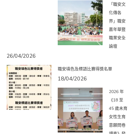
「職安文
化傳各
界」職安
嘉年華暨
職業安全
論壇
26/04/2026
職安填色及標語比賽得獎名單
18/04/2026
2026 年
《18 至
45 歲未育
女性生育
意願問卷
調查》發