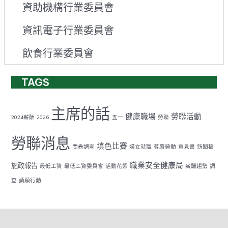
資助機構行業委員會
資訊電子行業委員會
飲食行業委員會
TAGS
主席的話
健康職場
勞聯活動
2024薪酬
2026
五一
勞聯
勞聯消息
填色比賽
問卷調查
婦女就職
尊嚴勞動
意見書
新聞稿
職業安全健康局
施政報告
最低工資
最低工資委員會
活動花絮
薪酬趨勢
調
查
請願行動