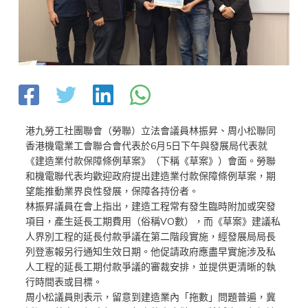
港九勞工社團聯會（勞聯）立法會議員林振昇、周小松聯同
香港機電業工會聯合會代表於6月5日下午與發展局代表就
《建造業付款保障條例草案》（下稱《草案》）會面。勞聯
和機電聯代表均歡迎政府提出建造業付款保障條例草案，期
望能推動業界良性發展，保障各持份者。
林振昇議員在會上指出，建造工程常有發生臨時附加或突發
項目，產生延長工期費用（俗稱VO數），而《草案》建議私
人界別工程的延長付款爭議在第二階段實施，經發展局局長
列登憲報另行通知生效日期。他促請政府應盡早實施涉及私
人工程的延長工期付款爭議的審裁安排，並提供更清晰的執
行時間表或目標。
周小松議員則表示，留意到建造業內「拖數」問題普遍，冀