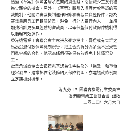
透過《草案》保障各層承包商的資金鏈，間接減少工友們被
拖欠薪金的機會。另外，《草案》將引入處理付款爭議的審
裁機制，他關注審裁機制運作細節和審裁員資歷條件，認為
審裁員應具工程相關背景，避免「行外人審行內人」，並須
加強培訓更多具經驗的審裁員，以確保整個付款保障機制得
以順暢有效運作。
香港機電業工會聯合會主席張永豪亦提出，憂慮或有害群之
馬為逃避付款保障機制規管，把主合約拆分為多張不足規管
門檻金額的合約，他認為條例須確保有效避免上述情況發
生。
電業承辦商協會會長翟兆基認為住宅裝修的「拖數」和爭執
經常發生，建議把住宅裝修納入保障範圍，亦建議就條例設
立定期檢討機制。
港九勞工社團聯會機電行業委員會
香港機電業工會聯合會 謹啟
二零二四年六月六日