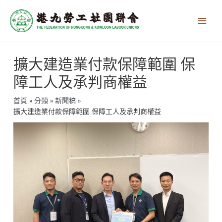
跳
Main
至
Men
主
要
內
文
容
擴大建造業付款保障範圍 保
章
導
障工人及承判商權益
覽
首頁
分類
新聞稿
擴大建造業付款保障範圍 保障工人及承判商權益