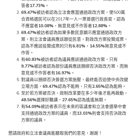
答者
17.73%
。
69.47%
被訪者認為立法會應當通過政改方案，使500萬
合資格選民可以在2017年一人一票普選行政長官，認為
不應當者
10.08%
，無意見或不作答者
12.88%
。
69.47%
被訪者認為如果多數民意顯示應當通過政改方
案，則立法會議員應該跟從民意，對政改方案投贊成票，
認為不應該投贊成票的只有
6.81%
，
14.55%
無意見或不
作答。
有
60.83%
被訪者認為議員應該通過政改方案，只有
9.77%
被訪者認為部份議員應該捆綁否決政改方案，而無
意見或不作答者有
16.97%
。
對議員以捆綁否決普選方案施壓，最終能否迫使中央改變
立場方面，
69.47%
認為不能夠，只有
2.65%
認為能夠。
至於若方案被否決，政制改革要在多少年後才能再啟動，
48.56%
選擇好難講，
27.65%
認為遙遙無期。
有
54.09%
被訪者表示在未來的區議會和立法會選舉中會
支持通過政改方案的議員，而
13.03%
則會支持否決政改
方案的議員。
懇請政府和立法會議員能聽取我們的意見，謝謝！