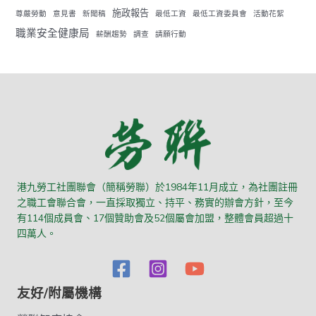
施政報告
尊嚴勞動
意見書
新聞稿
最低工資
最低工資委員會
活動花絮
職業安全健康局
薪酬趨勢
調查
請願行動
港九勞工社團聯會（簡稱勞聯）於1984年11月成立，為社團註冊
之職工會聯合會，一直採取獨立、持平、務實的辦會方針，至今
有114個成員會、17個贊助會及52個屬會加盟，整體會員超過十
四萬人。
友好/附屬機構