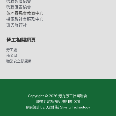
勞聯智康協會
勞聯匯青協會
英才賽馬會教育中心
機電聯社會服務中心
東興旅行社
勞工相關網頁
勞工處
積金局
職業安全健康局
Copyright © 2026 港九勞工社團聯會.
職業介紹所豁免證明書 078
網頁設計
by:
天翊科技 Skying Technology