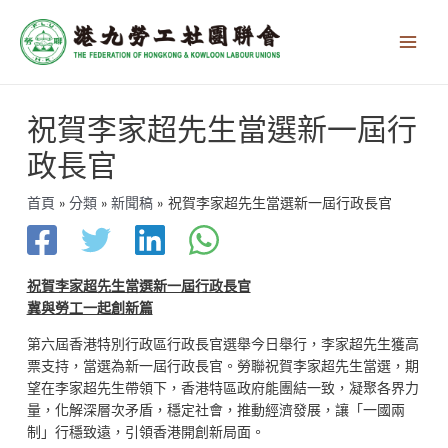
跳
Main
至
Men
主
要
內
文
容
祝賀李家超先生當選新一屆行
章
導
政長官
覽
首頁
分類
新聞稿
祝賀李家超先生當選新一屆行政長官
祝賀李家超先生當選新一屆行政長官
冀與勞工一起創新篇
第六屆香港特別行政區行政長官選舉今日舉行，李家超先生獲高
票支持，當選為新一屆行政長官。勞聯祝賀李家超先生當選，期
望在李家超先生帶領下，香港特區政府能團結一致，凝聚各界力
量，化解深層次矛盾，穩定社會，推動經濟發展，讓「一國兩
制」行穩致遠，引領香港開創新局面。