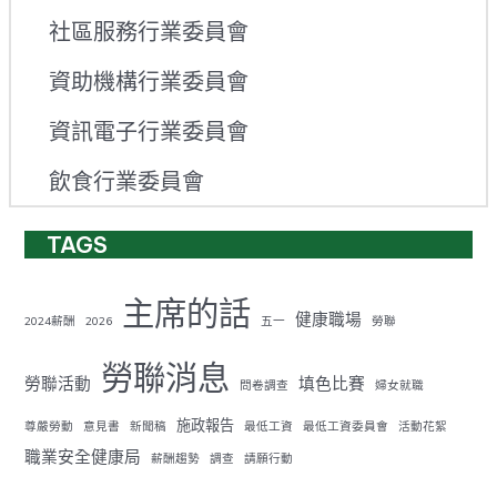
社區服務行業委員會
資助機構行業委員會
資訊電子行業委員會
飲食行業委員會
TAGS
主席的話
健康職場
2024薪酬
2026
五一
勞聯
勞聯消息
勞聯活動
填色比賽
問卷調查
婦女就職
施政報告
尊嚴勞動
意見書
新聞稿
最低工資
最低工資委員會
活動花絮
職業安全健康局
薪酬趨勢
調查
請願行動