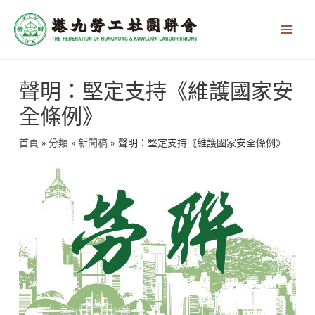
跳
Main
至
Men
主
要
內
文
容
聲明：堅定支持《維護國家安
章
導
全條例》
覽
首頁
分類
新聞稿
聲明：堅定支持《維護國家安全條例》