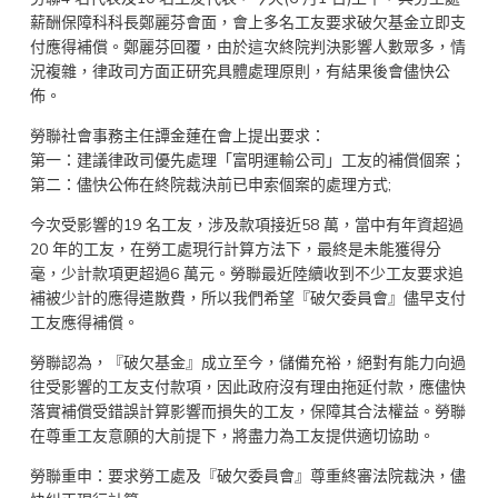
薪酬保障科科長鄭麗芬會面，會上多名工友要求破欠基金立即支
付應得補償。鄭麗芬回覆，由於這次終院判決影響人數眾多，情
況複雜，律政司方面正研究具體處理原則，有結果後會儘快公
佈。
勞聯社會事務主任譚金蓮在會上提出要求：
第一：建議律政司優先處理「富明運輸公司」工友的補償個案；
第二：儘快公佈在終院裁決前已申索個案的處理方式;
今次受影響的19 名工友，涉及款項接近58 萬，當中有年資超過
20 年的工友，在勞工處現行計算方法下，最終是未能獲得分
毫，少計款項更超過6 萬元。勞聯最近陸續收到不少工友要求追
補被少計的應得遣散費，所以我們希望『破欠委員會』儘早支付
工友應得補償。
勞聯認為，『破欠基金』成立至今，儲備充裕，絕對有能力向過
往受影響的工友支付款項，因此政府沒有理由拖延付款，應儘快
落實補償受錯誤計算影響而損失的工友，保障其合法權益。勞聯
在尊重工友意願的大前提下，將盡力為工友提供適切協助。
勞聯重申：要求勞工處及『破欠委員會』尊重終審法院裁決，儘