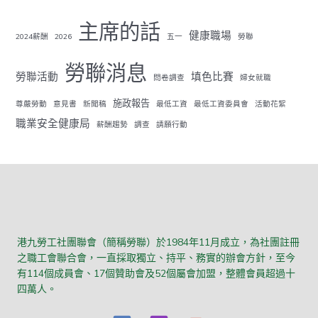
主席的話
健康職場
2024薪酬
2026
五一
勞聯
勞聯消息
勞聯活動
填色比賽
問卷調查
婦女就職
施政報告
尊嚴勞動
意見書
新聞稿
最低工資
最低工資委員會
活動花絮
職業安全健康局
薪酬趨勢
調查
請願行動
港九勞工社團聯會（簡稱勞聯）於1984年11月成立，為社團註冊
之職工會聯合會，一直採取獨立、持平、務實的辦會方針，至今
有114個成員會、17個贊助會及52個屬會加盟，整體會員超過十
四萬人。