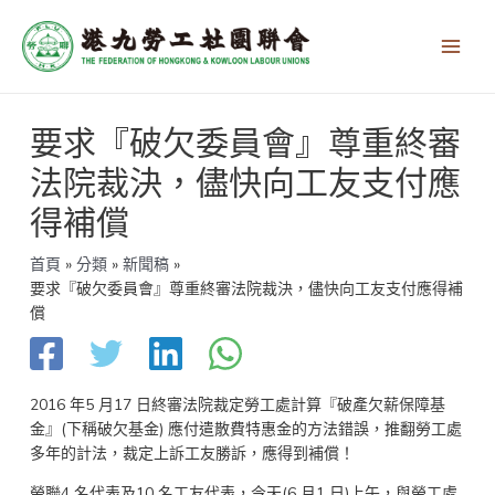
跳
Main
至
Men
主
要
內
文
容
要求『破欠委員會』尊重終審
章
導
法院裁決，儘快向工友支付應
覽
得補償
首頁
分類
新聞稿
要求『破欠委員會』尊重終審法院裁決，儘快向工友支付應得補
償
2016 年5 月17 日終審法院裁定勞工處計算『破產欠薪保障基
金』(下稱破欠基金) 應付遣散費特惠金的方法錯誤，推翻勞工處
多年的計法，裁定上訴工友勝訴，應得到補償！
勞聯4 名代表及10 名工友代表，今天(6 月1 日)上午，與勞工處