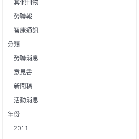
其他刊物
勞聯報
智康通訊
分類
勞聯消息
意見書
新聞稿
活動消息
年份
2011