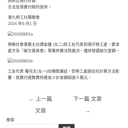
快糾正現行計算
方法及落實付款的安排。
港九勞工社團聯會
2016 年6 月1 日
勞聯社會事務主任譚金蓮 (左二)與工友代表到灣仔勞工處，要求
處方及『破欠委員會』尊重終審法院裁決，儘快發還破欠差額。
工友代表 羅先生(左一)向傳媒講述，受勞工處過往的計算方法影
響，其應付遣散費特惠金少計金額超過５萬元。
←
上一篇
下一篇 文章
文章
→
搜尋