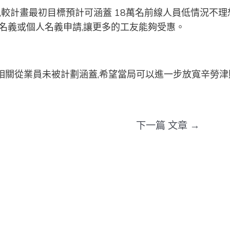
,較計畫最初目標預計可涵蓋 18萬名前線人員低情況不理想
司名義或個人名義申請,讓更多的工友能夠受惠。
少相關從業員未被計劃涵蓋,希望當局可以進一步放寬辛勞津
下一篇 文章
→