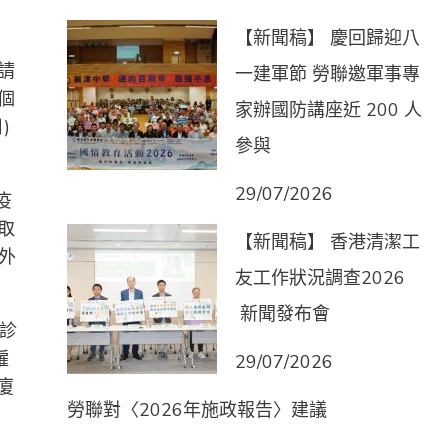
【新聞稿】 慶回歸迎八
請
一建軍節 勞聯邀軍事專
個
家辦國防講座近 200 人
)
參與
29/07/2026
疫
領取
【新聞稿】 香港清潔工
院外
友工作狀況調查2026
新聞發布會
診
僱
29/07/2026
廈
勞聯對〈2026年施政報告〉建議