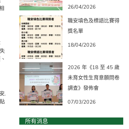
表
26/04/2026
相
職安填色及標語比賽得
獎名單
津
18/04/2026
失
餒、
2026 年《18 至 45 歲
未育女性生育意願問卷
調查》發佈會
安,
貼
07/03/2026
所有消息