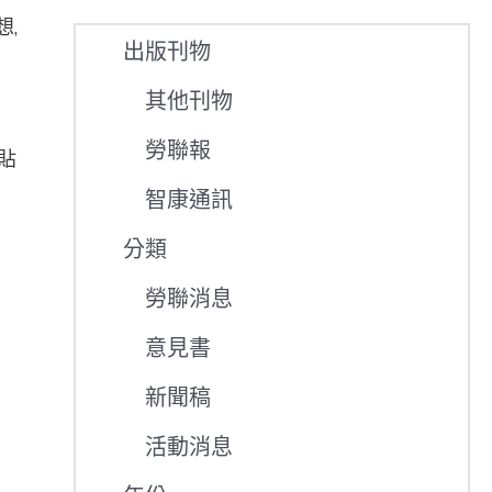
,
出版刊物
其他刊物
勞聯報
貼
智康通訊
分類
勞聯消息
意見書
新聞稿
活動消息