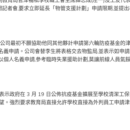
)聯同教育局官津補私學校職工會主席譚志成(左一)及工友代
題召開記者會,要求立即延長「物管支援計劃」申請限期,並提出
,反映公司最初不願協助他同其他夥計申請第六輪防疫基金的
名義申請。公司會替李生將表格交去物監局,並表示如申請
以個人名義申請,參考臨時失業援助計劃,莫讓前線人員氣
表示政府在 3 月 19 日公佈抗疫基金擴展至學校清潔工保
失望。強烈要求教育局直接允許學校直接為外判員工申請津