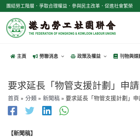
跳
團結勞工階層．爭取合理權益．參與民主改革．促進社會繁榮
至
主
要
內
容
主頁
勞聯消息
政策及權益
刊物與媒
文
章
要求延長「物管支援計劃」申請
導
首頁
分類
新聞稿
要求延長「物管支援計劃」申
覽
【新聞稿】