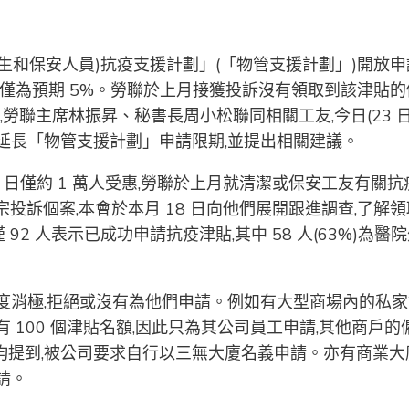
生和保安人員)抗疫支援計劃」(「物管支援計劃」)開放申
惠人數卻僅為預期 5%。勞聯於上月接獲投訴沒有領取到該津貼的
,勞聯主席林振昇、秘書長周小松聯同相關工友,今日(23 日
延長「物管支援計劃」申請限期,並提出相關建議。
2 日僅約 1 萬人受惠,勞聯於上月就清潔或保安工友有關抗
4 宗投訴個案,本會於本月 18 日向他們展開跟進調查,了解
僅 92 人表示已成功申請抗疫津貼,其中 58 人(63%)為醫
度消極,拒絕或沒有為他們申請。例如有大型商場內的私家
 100 個津貼名額,因此只為其公司員工申請,其他商戶的
均提到,被公司要求自行以三無大廈名義申請。亦有商業大
請。