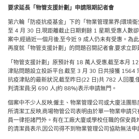
要求延長「物管支援計劃」申請限期記者會
第六輪「防疫抗疫基金」下的「物業管理業界(環境衞
至 4 月 30 日,現距離截止日期剩餘 1 星期,受
案中,經過近一個月後,至今近 9 成人仍未有受惠。為此
再度就「物管支援計劃」的問題召開記者會,要求立即
「物管支援計劃」原預計有 18 萬人受惠,截至本月 1
津貼問題設立投訴平台,截至 3 月 30 日共接獲 156
抗疫津貼的最新狀況,截至昨日(22 日)共 782 人回覆,
判清潔員;另 690 人(約 88%)表示申請無門。
個案中不少人反映,僱主、物業管理公司或大廈法團態
所清潔工反映,商場物管公司表明由於單一物業申請只有
員一律拒諸門外。有在工廠大廈或學校任職的保安員
的清潔員表示,因公司得不到物業管理公司協助無法申