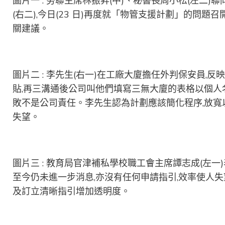
圖片一 : 勞聯主席林振昇(中)、秘書長周小松(左二
(右二),今日(23 日)再度就「物管支援計劃」的問
關建議。
圖片二 : 李先生(右一)在工廠大廈擔任外判保安員
貼,再三溝通後公司叫他們填寫三無大廈的表格以個人
敗不是公司責任。李先生認為計劃應該簡化程序,放寬
失望。
圖片三 : 教育局官津補私學校職工會主席譚志成(左一)
至今仍未進一步消息,亦沒有任何申請指引,效率使人
及訂立清晰指引增加透明度。