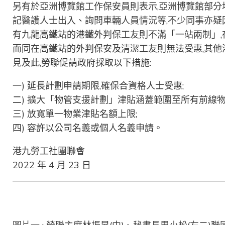
另有於亞洲博覽館工作保安員則表示,亞洲博覽館部分
記醫護人士出入、詢問車輛人員情況等,不少同事亦
有九龍高鐵站的港鐵外判保工友則不滿「一站兩制」,
而同在高鐵站的外判保安及清潔工友則無法受惠,其
見及此,勞聯促請政府採取以下措施:
一) 延長計劃申請期限,確保合資格人士受惠;
二) 擴大「物管支援計劃」津貼涵蓋範圍至所有前線物
三) 放寬單一物業津貼名額上限;
四) 容許以公司名義或個人名義申請。
港九勞工社團聯會
2022 年 4 月 23 日