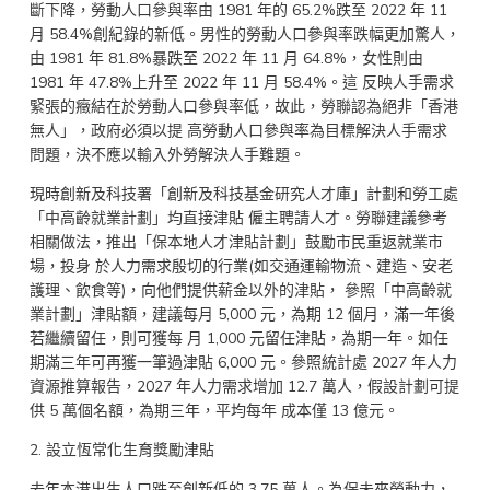
斷下降，勞動人口參與率由 1981 年的 65.2%跌至 2022 年 11
月 58.4%創紀錄的新低。男性的勞動人口參與率跌幅更加驚人，
由 1981 年 81.8%暴跌至 2022 年 11 月 64.8%，女性則由
1981 年 47.8%上升至 2022 年 11 月 58.4%。這 反映人手需求
緊張的癥結在於勞動人口參與率低，故此，勞聯認為絕非「香港
無人」，政府必須以提 高勞動人口參與率為目標解決人手需求
問題，決不應以輸入外勞解決人手難題。
現時創新及科技署「創新及科技基金研究人才庫」計劃和勞工處
「中高齡就業計劃」均直接津貼 僱主聘請人才。勞聯建議參考
相關做法，推出「保本地人才津貼計劃」鼓勵市民重返就業市
場，投身 於人力需求殷切的行業(如交通運輸物流、建造、安老
護理、飲食等)，向他們提供薪金以外的津貼， 參照「中高齡就
業計劃」津貼額，建議每月 5,000 元，為期 12 個月，滿一年後
若繼續留任，則可獲每 月 1,000 元留任津貼，為期一年。如任
期滿三年可再獲一筆過津貼 6,000 元。參照統計處 2027 年人力
資源推算報告，2027 年人力需求增加 12.7 萬人，假設計劃可提
供 5 萬個名額，為期三年，平均每年 成本僅 13 億元。
2. 設立恆常化生育獎勵津貼
去年本港出生人口跌至創新低的 3.75 萬人。為保未來勞動力，