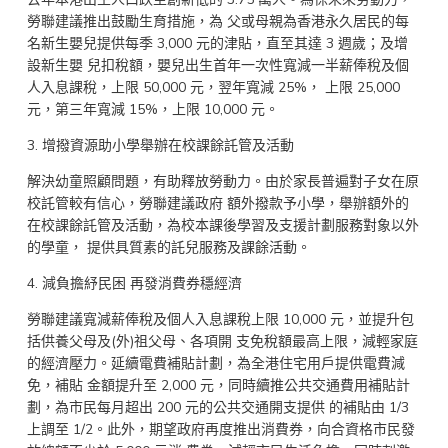
勞聯建議推出鼓勵生育措施，為 父或母親為香港永久居民的每
名新生嬰兒提供每季 3,000 元的津貼，直至其達 3 週歲；及增
設新生嬰 兒扣稅額，嬰兒出生首年一次性寬減一半薪俸稅及個
人入息課稅，上限 50,000 元，翌年寬減 25%， 上限 25,000
元，第三年寬減 15%，上限 10,000 元。
3. 增撥資源助小學舉辦在校課餘託管及活動
解決幼童照顧問題，有助釋放勞動力。由於家長普遍對子女在原
校託管較有信心，勞聯建議政府 額外撥款予小學，舉辦額外的
在校課餘託管及活動，為校本課後學習及支援計劃服務對象以外
的學童， 提供具質素的託兒服務及課餘活動。
4. 減負擔紓民困 再發消費券穩經濟
勞聯建議寬減薪俸稅及個人入息課稅上限 10,000 元，並提升包
括供養父母及(外)祖父母、各項開 支免稅額最高上限，減輕家庭
的經濟壓力。延續電費補貼計劃，為全港住宅用戶提供電費減
免，補貼 金額提升至 2,000 元，同時續推公共交通費用補貼計
劃，為市民每月超出 200 元的公共交通開支提供 的補貼由 1/3
上調至 1/2。此外，期望政府再度推出消費券，向合資格市民發