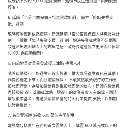
放總額不少於 5,000 元消 費券，減輕市民生活負擔，同時刺激
經濟。
5. 延續「百分百擔保個人特惠貸款計劃」 續推「臨時失業支
援」計劃
現時經濟復甦依然疲弱，建議延續「百分百擔保個人特惠貸款計
劃」，續推「臨時失業支援」計 劃，解決失業或就業不足而導
致經濟出現困難人士的燃眉之急。政府長遠應設立更全面且恆常
化的失 業援助機制。
6. 向旅遊業從業員發放復工津貼 挽留人才
隨着疫情緩和，旅遊業正逐步恢復，惟大部分從業員已在其他工
作崗位穩定下來，而且疫情難料， 不敢貿然放棄現時的工作重
投旅遊行業。為增加從業員對重投旅遊業的信心，建議向從業員
直接發放 復工獎勵或津貼，讓復工的從業員收入有保障。同時
增設復業基金，向遭受疫情影響的特困行業提供 支援，以期加
快行業復甦。
7. 為首置減壓 減收 600 萬住宅印花稅
建議向包括青年在內的首次置業人士，購置 600 萬元或以下的