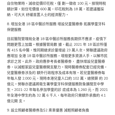
自住物業時，減收從價印花稅，僅 劃一徵收 100 元。按現時稅
額計算，如住宅價值 600 萬，印花稅則為 18 萬，若建議獲採
納，可大大 紓緩首置人士的經濟壓力。
8. 增加全港 18 區中醫診所服務 增設兒童醫療劵 拓展學童牙科
保健服務
目前醫院管理局全港 18 區中醫診所服務長期供不應求，疫情下
問題更雪上加霜。根據醫管局數 據，截止 2021 年 18 區診所僅
有 415 名中醫，惟同期總求診量增逾 23 萬人次。勞聯建議政府
應增加 全港 18 區中醫診所服務，增撥更多資源人手，以解市民
求診之苦。此外，政府應參考長者醫療劵， 盡快增設兒童醫療
劵，以減輕家庭兒童醫療開支壓力。現時醫療券配套已經完備，
兒童醫療劵涉及的 額外行政程序及成本有限。若兒童醫療券每
年每人發 2,000 元，現時本港兒童人口約 102 萬，總預算 約 20
億元。勞聯亦建議將衛生署學童牙科保健服務對象擴闊至中學
生。2021-22 年每名參加學童的診 症成本為 1,260 元，而 2021
年全港中學生約為 32 萬 6 千人，每年政府只需額外承擔約 4.1
億元開 支。
9. 設立照顧者醫療券及$2 乘車優惠 減輕照顧者負擔