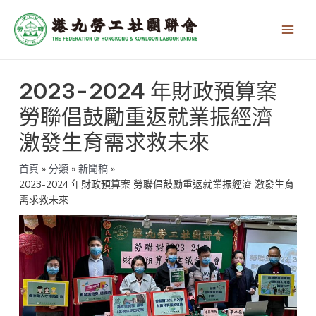
跳
Main
至
Men
主
要
內
文
容
2023-2024 年財政預算案
章
導
勞聯倡鼓勵重返就業振經濟
覽
激發生育需求救未來
首頁
分類
新聞稿
2023-2024 年財政預算案 勞聯倡鼓勵重返就業振經濟 激發生育
需求救未來