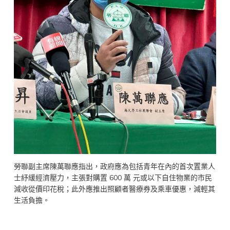
勞聯副主席陳萬聯應指出，政府應為包括青年在內的首次置業人
士紓緩經濟壓力，主張對購置 600 萬 元或以下自住物業的市民
減收從價印花稅；此外應推出照顧者醫療券及乘車優惠，減輕其
生活負擔。