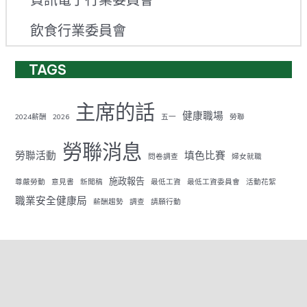
資訊電子行業委員會
飲食行業委員會
TAGS
主席的話
健康職場
2024薪酬
2026
五一
勞聯
勞聯消息
勞聯活動
填色比賽
問卷調查
婦女就職
施政報告
尊嚴勞動
意見書
新聞稿
最低工資
最低工資委員會
活動花絮
職業安全健康局
薪酬趨勢
調查
請願行動