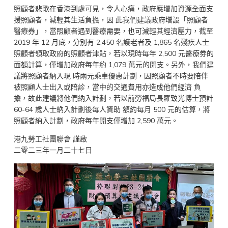
照顧者悲歌在香港到處可見，令人心痛，政府應增加資源全面支
援照顧者，減輕其生活負擔，因 此我們建議政府增設「照顧者
醫療券」，當照顧者遇到醫療需要，也可減輕其經濟壓力，截至
2019 年 12 月底，分別有 2,450 名護老者及 1,865 名殘疾人士
照顧者領取政府的照顧者津貼，若以現時每年 2,500 元醫療券的
面額計算，僅增加政府每年約 1,079 萬元的開支。另外，我們建
議將照顧者納入現 時兩元乘車優惠計劃，因照顧者不時要陪伴
被照顧人士出入或陪診，當中的交通費用亦造成他們經濟 負
擔，故此建議將他們納入計劃，若以前勞福局長羅致光博士預計
60-64 歲人士納入計劃後每人資助 額約每月 500 元的估算，將
照顧者納入計劃，政府每年開支僅增加 2,590 萬元。
港九勞工社團聯會 謹啟
二零二三年一月二十七日