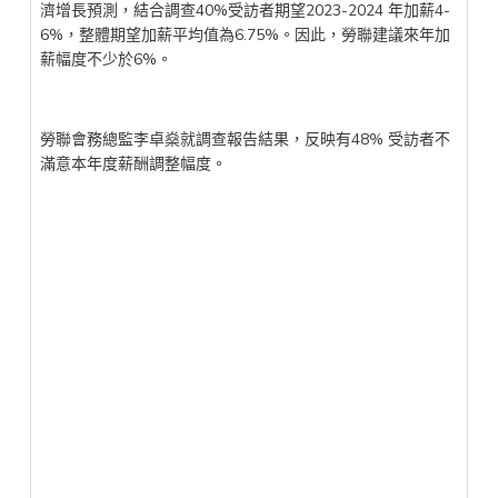
濟增長預測，結合調查40%受訪者期望2023-2024 年加薪4-
6%，整體期望加薪平均值為6.75%。因此，勞聯建議來年加
薪幅度不少於6%。
勞聯會務總監李卓燊就調查報告結果，反映有48% 受訪者不
滿意本年度薪酬調整幅度。