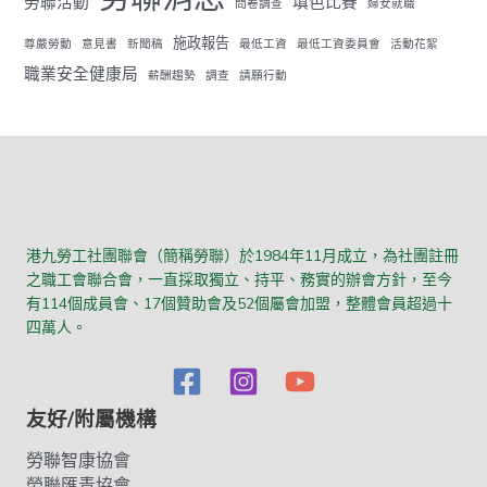
勞聯活動
填色比賽
問卷調查
婦女就職
施政報告
尊嚴勞動
意見書
新聞稿
最低工資
最低工資委員會
活動花絮
職業安全健康局
薪酬趨勢
調查
請願行動
港九勞工社團聯會（簡稱勞聯）於1984年11月成立，為社團註冊
之職工會聯合會，一直採取獨立、持平、務實的辦會方針，至今
有114個成員會、17個贊助會及52個屬會加盟，整體會員超過十
四萬人。
友好/附屬機構
勞聯智康協會
勞聯匯青協會