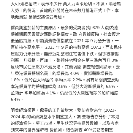
大/小規模招聘，表示不少行 業人力需求殷切。不過，隨著輸
入勞工的情況，首輪的外勞將在未來數月抵港正式工作，本
地僱員就 業情況將備受考驗。
僱員期望加薪的主要原因，最多的受訪者(有 679 人)認為應
根據通脹因素釐定薪酬調整幅度。政 府數據反映，社會復常
後通脹持續，甲類消費物價指數在 2021 年 9 月急升後，一
直維持在高水平， 2023 年 9 月的指數高達 107.2。而市民住
屋壓力仍未紓緩，雖然近期整體住宅售價下跌，但卻被按揭
利率上升抵銷。再加上，整體住宅租金在第三季內再升 3%，
反映市民住屋壓力不減反增。其他坊間 調查報告則顯示，去
年香港僱員薪酬名義上的增長為 4.0%，實際薪酬增長為
1.8%，低於亞太地區的 平均水平 2.2%。另有坊間調查反映
本港僱員平均薪酬加幅為 3.8%，低於大灣區僱員的 5.5%，
並預計 明年加薪為 4.1%，仍然低於大灣區預期的加薪幅度
5.4%。
隨着經濟復甦，僱員的工作量增大，受訪者對來年 (2023-
2024 年)的薪酬調整水平期望加大，調 查報告亦分析了本港
的經濟條件、勞工市場、民生狀況等指標與數據，以及考慮
到來年的世界經濟增 長預測，結合調查 40%受訪者期望