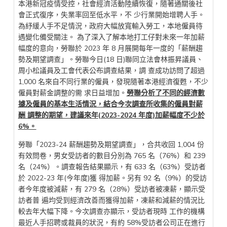
本港新冠疫情受控，社會經濟活動陸續恢復，隨著通關後社
會正式復序，失業率回至低水平，不 少行業開始增聘人手。
為紓緩人手不足情況，政府大幅放寬輸入勞工，本地僱員待
遇變化備受關注。 為了深入了解本地打工仔對未來一年加薪
幅度的意向，勞聯於 2023 年 8 月展開每年一度的「薪酬趨
勢及期望調查」。勞聯今日(18 日)聯同立法會林振昇議員、
周小松議員及工會代表公布調查結果，調 查成功訪問了超過
1,000 名來自不同行業的僱員，發現隨著本港經濟復甦，不少
僱員對薪金調整的需 求日益增加。
勞聯分析了不同的經濟數
據及僱員的基本生活情況，結合今次調查所收集的僱員對薪
酬 調整的期望，建議來年(2023-2024 年度)加薪幅度不少於
6%。
勞聯「2023-24 薪酬趨勢及期望調查」，合共收回 1,004 份
有效問卷，男女受訪者的數目分別為 765 名（76%）和 239
名（24%）。調查報告結果顯示，有 633 名（63%）受訪者
於 2022-23 年(今年度)獲 得加薪。另有 92 名（9%）的受訪
者今年度被減薪，有 279 名（28%）受訪者被凍薪，顯示受
訪者普 遍均受到經濟改善而獲得加薪，凍薪和減薪的情況比
較去年大幅下降。今次調查亦顯示，受訪者現時 工作的機構
最近人手招聘或裁員的狀況，有約 58%受訪者公司正在進行