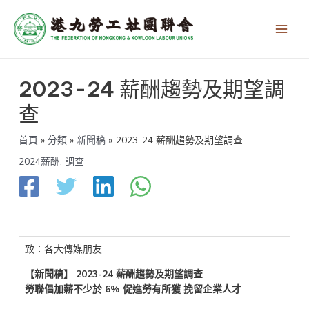
跳
Main
至
Men
主
要
內
文
容
2023-24 薪酬趨勢及期望調
章
導
查
覽
首頁
分類
新聞稿
2023-24 薪酬趨勢及期望調查
2024薪酬
,
調查
致：各大傳媒朋友
【新聞稿】 2023-24 薪酬趨勢及期望調查
勞聯倡加薪不少於 6% 促進勞有所獲 挽留企業人才