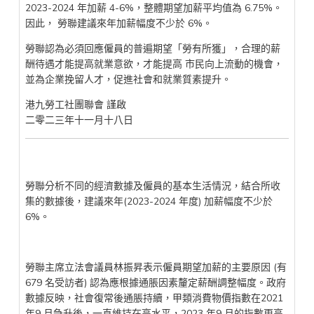
2023-2024 年加薪 4-6%，整體期望加薪平均值為 6.75%。
因此， 勞聯建議來年加薪幅度不少於 6%。
勞聯認為必須回應僱員的普遍期望「勞有所獲」，合理的薪
酬待遇才能提高就業意欲，才能提高 市民向上流動的機會，
並為企業挽留人才，促進社會和就業質素提升。
港九勞工社團聯會 謹啟
二零二三年十一月十八日
勞聯分析不同的經濟數據及僱員的基本生活情況，結合所收
集的數據後，建議來年(2023-2024 年度) 加薪幅度不少於
6%。
勞聯主席立法會議員林振昇表示僱員期望加薪的主要原因 (有
679 名受訪者) 認為應根據通脹因素釐定薪酬調整幅度。政府
數據反映，社會復常後通脹持續，甲類消費物價指數在2021
年9 月急升後，一直維持在高水平，2023 年9 月的指數更高