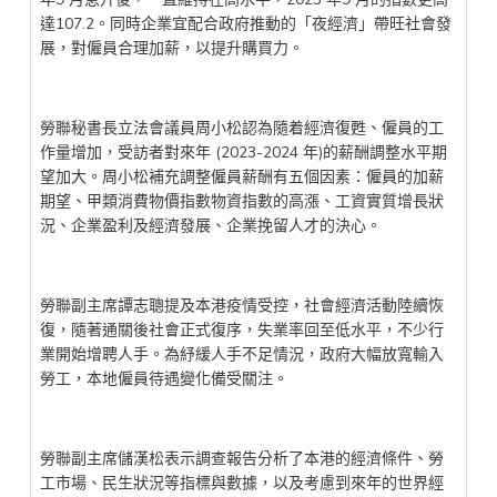
達107.2。同時企業宜配合政府推動的「夜經濟」帶旺社會發
展，對僱員合理加薪，以提升購買力。
勞聯秘書長立法會議員周小松認為隨着經濟復甦、僱員的工
作量增加，受訪者對來年 (2023-2024 年)的薪酬調整水平期
望加大。周小松補充調整僱員薪酬有五個因素：僱員的加薪
期望、甲類消費物價指數物資指數的高漲、工資實質增長狀
況、企業盈利及經濟發展、企業挽留人才的決心。
勞聯副主席譚志聰提及本港疫情受控，社會經濟活動陸續恢
復，隨著通關後社會正式復序，失業率回至低水平，不少行
業開始增聘人手。為紓緩人手不足情況，政府大幅放寬輸入
勞工，本地僱員待遇變化備受關注。
勞聯副主席儲漢松表示調查報告分析了本港的經濟條件、勞
工市場、民生狀況等指標與數據，以及考慮到來年的世界經