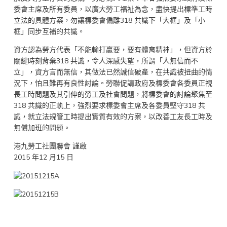
委會主席及所有委員，以廣大勞工福祉為念，盡快提出標準工時
立法的具體方案，勿讓標委會偏離318 共識下「大框」及「小
框」同步互補的共識。
資方認為勞方代表「不能輸打贏要，要有體育精神」，但資方於
關鍵時刻背棄318 共識，令人深感失望，所謂「人無信而不
立」，資方言而無信，其做法已然誠信破產，在共識被扭曲的情
況下，怕且難再有良性討論。勞聯促請政府及標委會各委員正視
長工時問題及其引伸的勞工及社會問題，將標委會的討論聚焦至
318 共識的正軌上，強烈要求標委會主席及各委員堅守318 共
識，就立法規管工時提出實質有效的方案，以改善工友長工時及
無償加班的問題。
港九勞工社團聯會 謹啟
2015 年12 月15 日