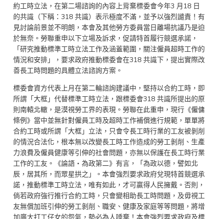
約工時立法，在第二場諮詢的內容上背棄標委會今年3 月18 日
的共識（下稱：318 共識）表示極度不滿，並予以強烈譴責！有
見討論前景並不明朗，本會及其他勞方委員當日離場抗議乃是迫
於無奈。勞聯重申以下立場及訴求，促請特首履行競選承諾，
「研究推動標準工時立法工作及涵蓋範圍，關注僱員超時工作的
情況和安排」，要求政府推動標委會在318 共識下，提出實際改
善長工時問題的具體立法諮詢方案。
標委會資方代表上月在第二輪諮詢建議中，堅持以合約工時，即
所謂「大框」代替標準工時立法，跟標委會318 共識所提出的原
則南轅北轍，是漠視勞工界的表現。勞聯在此重申，現行《僱傭
條例》當中並無針對僱員工時及超時工作補償進行規範，單單將
合約工時或所謂「大框」立法，只會令長工時行業的工友被剝削
的情況合法化，根本無以改變長工時工作造成的勞工剝削、生產
力浪費及僱員健康等引伸的社會問題，亦無以保護在長工時行業
工作的工友。《論語‧為政第二》有言，「為政以德，譬如北
辰，居其所，而眾星拱之」。本會強烈要求政府兌現特首競選承
諾，推動標準工時立法，唯有如此，才可贏得人民擁戴。否則，
倘若政府強行推行合約工時，只會變相助長工時問題，及毋視工
友無償加班引伸的勞工剝削、職安、健康及家庭等等問題，將增
加廣大打工仔女的怨氣，勢必為人唾棄！本會強烈要求政府及標