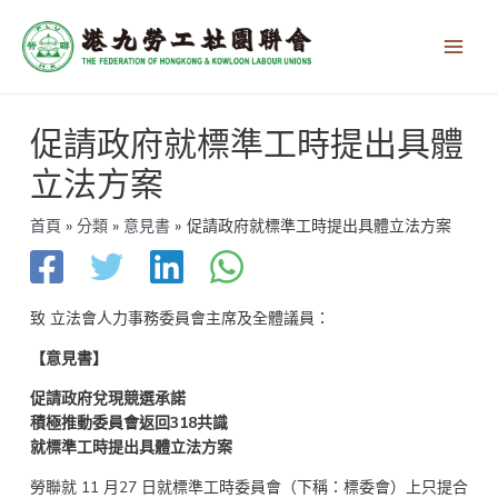
跳
Main
至
Men
主
要
內
文
容
促請政府就標準工時提出具體
章
導
立法方案
覽
首頁
分類
意見書
促請政府就標準工時提出具體立法方案
致 立法會人力事務委員會主席及全體議員：
【意見書】
促請政府兌現競選承諾
積極推動委員會返回318共識
就標準工時提出具體立法方案
勞聯就 11 月27 日就標準工時委員會（下稱：標委會）上只提合