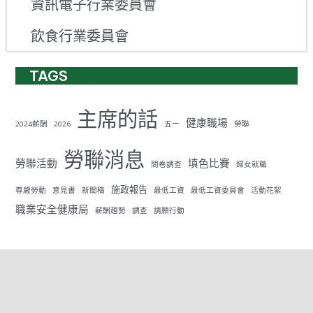
資訊電子行業委員會
飲食行業委員會
TAGS
主席的話
健康職場
2024薪酬
2026
五一
勞聯
勞聯消息
勞聯活動
填色比賽
問卷調查
婦女就職
施政報告
尊嚴勞動
意見書
新聞稿
最低工資
最低工資委員會
活動花絮
職業安全健康局
薪酬趨勢
調查
請願行動