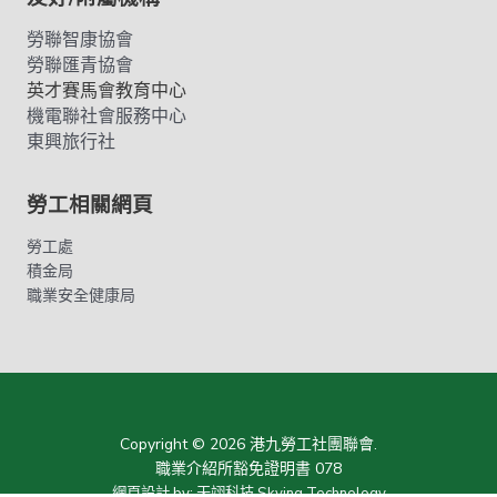
勞聯智康協會
勞聯匯青協會
英才賽馬會教育中心
機電聯社會服務中心
東興旅行社
勞工相關網頁
勞工處
積金局
職業安全健康局
Copyright © 2026 港九勞工社團聯會.
職業介紹所豁免證明書 078
網頁設計
by:
天翊科技 Skying Technology