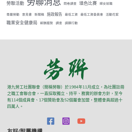
勞聯消息
勞聯活動
填色比賽
問卷調查
婦女就職
施政報告
尊嚴勞動
意見書
新聞稿
最低工資
最低工資委員會
活動花絮
職業安全健康局
薪酬趨勢
調查
請願行動
港九勞工社團聯會（簡稱勞聯）於1984年11月成立，為社團註冊
之職工會聯合會，一直採取獨立、持平、務實的辦會方針，至今
有114個成員會、17個贊助會及52個屬會加盟，整體會員超過十
四萬人。
友好/附屬機構