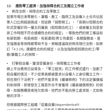
12. 應對零工經濟，加強保障合約工及獨立工作者
⦁ 修改法例，保障合約工及零散工
就業市場日漸零散化，兼職、散工、臨時工及自僱人士合共佔就
業人口比例超過兩成，但這群「弱勢勞工」，「長期以短期合約
形式受僱於同一僱主的僱員（假短期合約工），或被僱主刻意安
排工作時間不符合連續性合約的規定」，導致他們的勞工權益如
有薪假期、有薪病假、有薪產假/男士侍產假、長期服務金，甚
至強積金等保障都零碎不全。勞聯建議政府修改現行法例，如修
訂「4.1.18」連續性合約的規定，以及加強對假短期合約工/零
散/兼職工人的保障。
⦁ 打擊假自僱，釐清受僱身份，保障獨立工作者
網上平台應用日益普及，「零工經濟」的工作模式盛行，加劇了
假自僱的情況，不少從業員都被要求以自僱人士身份獨立工作，
但在現行下法例下，他們不能享有《僱傭條例》下的法定僱傭福
利和保障，即使發生工傷意外亦不會獲得《僱員補償條例》的保
障，如服務購買者拖欠款項，他們亦不能向勞工處求助，尤如無
根的浮萍。
但根據國際勞工組織「從屬自僱(dependentself-