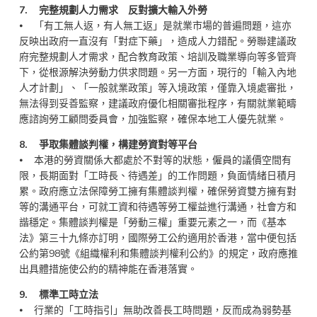
7. 完整規劃人力需求 反對擴大輸入外勞
⦁ 「有工無人返，有人無工返」是就業市場的普遍問題，這亦
反映出政府一直沒有「對症下藥」，造成人力錯配。勞聯建議政
府完整規劃人才需求，配合教育政策、培訓及職業導向等多管齊
下，從根源解決勞動力供求問題。另一方面，現行的「輸入內地
人才計劃」、「一般就業政策」等入境政策，僅靠入境處審批，
無法得到妥善監察，建議政府優化相關審批程序，有關就業範疇
應諮詢勞工顧問委員會，加強監察，確保本地工人優先就業。
8. 爭取集體談判權，構建勞資對等平台
⦁ 本港的勞資關係大都處於不對等的狀態，僱員的議價空間有
限，長期面對「工時長、待遇差」的工作問題，負面情緒日積月
累。政府應立法保障勞工擁有集體談判權，確保勞資雙方擁有對
等的溝通平台，可就工資和待遇等勞工權益進行溝通，社會方和
諧穩定。集體談判權是「勞動三權」重要元素之一，而《基本
法》第三十九條亦訂明，國際勞工公約適用於香港，當中便包括
公約第98號《組織權利和集體談判權利公約》的規定，政府應推
出具體措施使公約的精神能在香港落實。
9. 標準工時立法
⦁ 行業的「工時指引」無助改善長工時問題，反而成為弱勢基