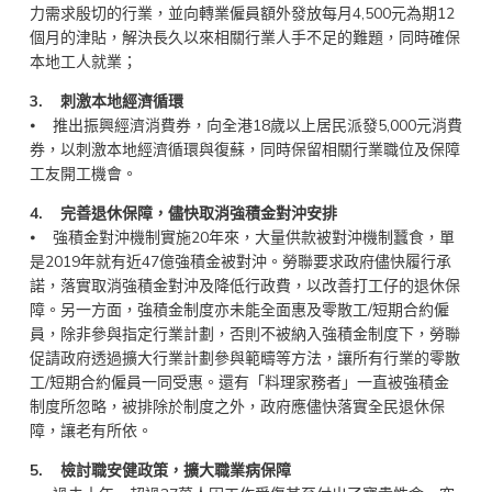
力需求殷切的行業，並向轉業僱員額外發放每月4,500元為期12
個月的津貼，解決長久以來相關行業人手不足的難題，同時確保
本地工人就業；
3. 刺激本地經濟循環
⦁ 推出振興經濟消費券，向全港18歲以上居民派發5,000元消費
券，以刺激本地經濟循環與復蘇，同時保留相關行業職位及保障
工友開工機會。
4. 完善退休保障，儘快取消強積金對沖安排
⦁ 強積金對沖機制實施20年來，大量供款被對沖機制蠶食，單
是2019年就有近47億強積金被對沖。勞聯要求政府儘快履行承
諾，落實取消強積金對沖及降低行政費，以改善打工仔的退休保
障。另一方面，強積金制度亦未能全面惠及零散工/短期合約僱
員，除非參與指定行業計劃，否則不被納入強積金制度下，勞聯
促請政府透過擴大行業計劃參與範疇等方法，讓所有行業的零散
工/短期合約僱員一同受惠。還有「料理家務者」一直被強積金
制度所忽略，被排除於制度之外，政府應儘快落實全民退休保
障，讓老有所依。
5. 檢討職安健政策，擴大職業病保障