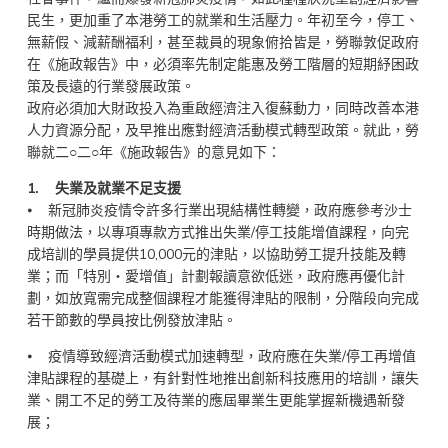
民生，更加重了本港勞工的就業和生活壓力。年初至今，停工、
無薪假、減薪酬福利，甚至裁員的現象俯拾皆是，勞聯敦促政府
在《施政報告》中，必須率先制定能惠及勞工階層的短期紓困政
策及長遠的行業發展政策。
政府必須加大財政投入為重啟經濟注入復蘇動力，同時改善本港
人力資源分配，及早推出應對經濟活動模式轉型政策。就此，勞
聯就二○二○年《施政報告》的意見如下：
1. 失業及就業不足支援
⦁ 新冠肺炎疫情令許多行業出現結構性轉變，政府應參考沙士
時期做法，以專項專款方式推出失業/停工技能增值課程，向完
成培訓的學員提供10,000元的津貼，以協助勞工提升技能及轉
業；而「特別‧愛增值」計劃報讀意欲低迷，政府應再優化計
劃，如放寬需完成整個課程才能獲得津貼的限制，分階段向完成
若干節數的學員按比例發放津貼。
⦁ 疫情導致經濟活動模式加速轉型，政府應在失業/停工再增值
津貼課程的基礎上，有針對性地推出創新科技應用的培訓，讓失
業、開工不足的勞工及待業的應屆畢業生更能掌握新機遇新發
展；