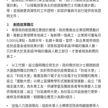
⦁ 延長陷於停頓的行業支援措施，如「旅行代理商及從業員支
援計劃」、「以接載旅客為主的旅遊服務巴士司機支援計劃」
等，並接納更具彈性的工作證明，如容許僱員可自行提供有效證
明文件；
2. 創造就業職位
⦁ 單靠政府創造職位實過於緩慢，政府應推出企業招聘獎勵計
劃，推動企業增聘本地員工，每新聘一個員工，企業將可獲每月
5,000元津貼，為期半年，名額十萬個。當然，如企業曾申領防
疫抗疫基金或保就業計劃，須查核當時承諾/申報的僱員人數，
只計算大於其承諾/申報的僱員人數之部分，才會被視為新聘的
員工。
⦁ 以工代賑，設立臨時職位保生計。政府應仿效沙士期間創造
大量臨時職位的魄力，如針對防疫抗疫需要設立「防疫大使」；
設立「科技大使」推廣及簡介電子支付及電子社交媒體的應用；
設立「運動大使」以網上直播教學形式推動家居運動；設立「情
緒支援大使」為失業工友、停課學童及獨居長者等有需要人士提
供情緒支援；設立「社區維修大使」為社區公共設施進行更新、
維修及保養服務，相關職位應至少為期6個月；
⦁ 加強人力資源導向，協助失業人士轉業至院舍照顧服務等人