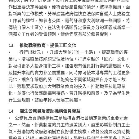
employment)」的定義，沒有員工聘用權或無權就如何經營業務
作出重要決定等因素，便符合從屬自僱的情況，被視為僱員。面
對新興的工作模式，勞聯建議政府儘快立法保障自僱人士或獨立
工作者的權益，如參考英國、葡萄牙和意大利歐洲一些國家，將
傳統自僱人士區分，在法例中清晰界定僱員身分的涵義或新增一
個獨立工作者的受僱類別，使他們享有部分僱員權利。
13. 推動職業教育，提倡工匠文化
⦁ 「行行出狀元」，升讀大學並非唯一出路」。提高職業的專
業化、增強職業技能認受性及地位，打造卓越的「匠心」文化，
對吸引更多人投身技術工種，加強現有僱員對行業的歸屬感，以
及提升本港的實力都至關重要，同時亦可使本港專業的工種更多
元化，讓各年齡層的勞工都能夠在不同領域發揮自身才能。故
此，勞聯要求政府加大對職業教育的投入，推動職業技能專業
化，並優化行業薪酬福利待遇、晉升階梯和前景，及早為學生進
行生涯規劃，鼓勵年輕人發展其興趣。
14. 關注公務員及資助機構僱員權益
⦁ 公務員及資助機構員工是維持香港社會穩定繁榮的重要元素
之一。然而，新舊制度的員工待遇差別大，嚴重影響新制員工士
氣。勞聯認為政府必須樹立良好僱主榜樣，改善公務員及資助機
構的員工待遇，並優化溝通機制，鼓勵各級部門主管更多走到前