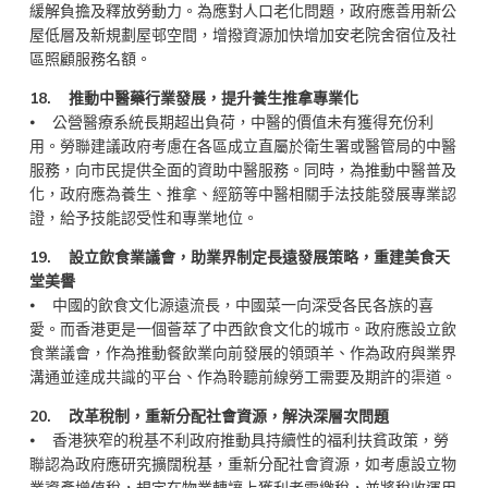
緩解負擔及釋放勞動力。為應對人口老化問題，政府應善用新公
屋低層及新規劃屋邨空間，增撥資源加快增加安老院舍宿位及社
區照顧服務名額。
18. 推動中醫藥行業發展，提升養生推拿專業化
⦁ 公營醫療系統長期超出負荷，中醫的價值未有獲得充份利
用。勞聯建議政府考慮在各區成立直屬於衛生署或醫管局的中醫
服務，向市民提供全面的資助中醫服務。同時，為推動中醫普及
化，政府應為養生、推拿、經筋等中醫相關手法技能發展專業認
證，給予技能認受性和專業地位。
19. 設立飲食業議會，助業界制定長遠發展策略，重建美食天
堂美譽
⦁ 中國的飲食文化源遠流長，中國菜一向深受各民各族的喜
愛。而香港更是一個薈萃了中西飲食文化的城市。政府應設立飲
食業議會，作為推動餐飲業向前發展的領頭羊、作為政府與業界
溝通並達成共識的平台、作為聆聽前線勞工需要及期許的渠道。
20. 改革稅制，重新分配社會資源，解決深層次問題
⦁ 香港狹窄的稅基不利政府推動具持續性的福利扶貧政策，勞
聯認為政府應研究擴闊稅基，重新分配社會資源，如考慮設立物