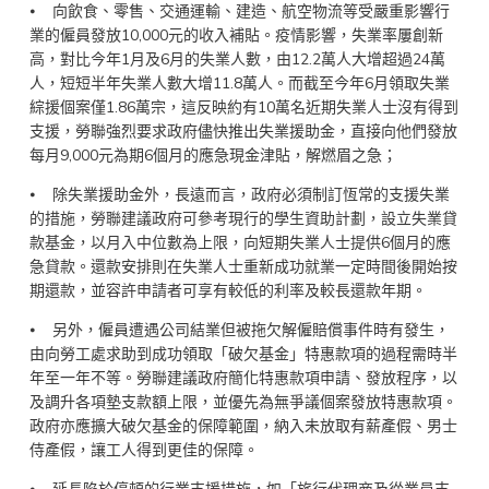
⦁ 向飲食、零售、交通運輸、建造、航空物流等受嚴重影響行
業的僱員發放10,000元的收入補貼。疫情影響，失業率屢創新
高，對比今年1月及6月的失業人數，由12.2萬人大增超過24萬
人，短短半年失業人數大增11.8萬人。而截至今年6月領取失業
綜援個案僅1.86萬宗，這反映約有10萬名近期失業人士沒有得到
支援，勞聯強烈要求政府儘快推出失業援助金，直接向他們發放
每月9,000元為期6個月的應急現金津貼，解燃眉之急；
⦁ 除失業援助金外，長遠而言，政府必須制訂恆常的支援失業
的措施，勞聯建議政府可參考現行的學生資助計劃，設立失業貸
款基金，以月入中位數為上限，向短期失業人士提供6個月的應
急貸款。還款安排則在失業人士重新成功就業一定時間後開始按
期還款，並容許申請者可享有較低的利率及較長還款年期。
⦁ 另外，僱員遭遇公司結業但被拖欠解僱賠償事件時有發生，
由向勞工處求助到成功領取「破欠基金」特惠款項的過程需時半
年至一年不等。勞聯建議政府簡化特惠款項申請、發放程序，以
及調升各項墊支款額上限，並優先為無爭議個案發放特惠款項。
政府亦應擴大破欠基金的保障範圍，納入未放取有薪產假、男士
侍產假，讓工人得到更佳的保障。