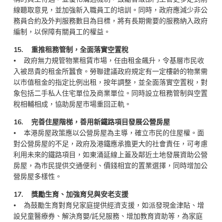
線聽取意見，並加強新入職員工的培訓。同時，政府應減少非公
務員合約及外判服務數目為目標，將有長期需要的服務納入政府
編制，以保障有關員工的權益。
15. 重推租務管制，全面落實空置稅
⦁ 政府無力規管物業租賃市場，任由租金飆升，令基層市民收
入被昂貴的租金所蠶食。勞聯建議政府規定有一定樓齡的物業需
以市值租金的指定比例出租，按年調整，並全面落實空置稅，對
象包括二手私人住宅單位及商業單位。同時設立租務管制與空置
稅相輔相成，協助房屋市場重回正軌。
16. 完善住屋階梯，善用新鐵路項目發展公營房屋
⦁ 本港房屋政策應以公營房屋為主導，確立市民的住屋權。面
對公營房屋的不足，政府及港鐵應承擔更大的社會責任，可考慮
利用未來的鐵路項目，如東涌延線上蓋及鄰近土地發展資助公營
房屋，為市民提供交通便利、價錢相宜的置業選擇，同時增加公
營房屋多樣性。
17. 獎勵生育、加強育兒與安老支援
⦁ 為鼓勵生育對育兒家庭提供經濟支援，如派發現金津貼、增
設兒童醫療券、解決育嬰/託兒服務、增加教育資助等，為家庭