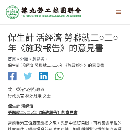
跳
Main
至
Men
主
要
內
文
容
保生計 活經濟 勞聯就二○二○
章
導
年《施政報告》的意見書
覽
首頁
分類
意見書
保生計 活經濟 勞聯就二○二○年《施政報告》的意見書
致：香港特別行政區
行政長官 林鄭月娥 女士
保生計 活經濟
勞聯就二○二○年《施政報告》的意見書
當前香港正值風雨飄搖之際，先是中美貿易戰，再有長逾半載的
社會事件，繼而爆發新冠肺炎疫情，如此種種狀況重創經濟影響