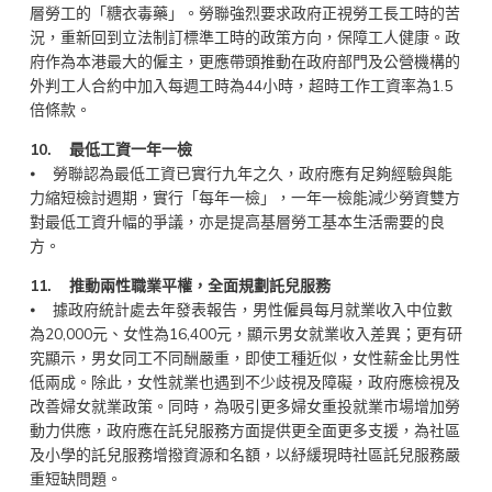
層勞工的「糖衣毒藥」。勞聯強烈要求政府正視勞工長工時的苦
況，重新回到立法制訂標準工時的政策方向，保障工人健康。政
府作為本港最大的僱主，更應帶頭推動在政府部門及公營機構的
外判工人合約中加入每週工時為44小時，超時工作工資率為1.5
倍條款。
10. 最低工資一年一檢
⦁ 勞聯認為最低工資已實行九年之久，政府應有足夠經驗與能
力縮短檢討週期，實行「每年一檢」，一年一檢能減少勞資雙方
對最低工資升幅的爭議，亦是提高基層勞工基本生活需要的良
方。
11. 推動兩性職業平權，全面規劃託兒服務
⦁ 據政府統計處去年發表報告，男性僱員每月就業收入中位數
為20,000元、女性為16,400元，顯示男女就業收入差異；更有研
究顯示，男女同工不同酬嚴重，即使工種近似，女性薪金比男性
低兩成。除此，女性就業也遇到不少歧視及障礙，政府應檢視及
改善婦女就業政策。同時，為吸引更多婦女重投就業市場增加勞
動力供應，政府應在託兒服務方面提供更全面更多支援，為社區
及小學的託兒服務增撥資源和名額，以紓緩現時社區託兒服務嚴
重短缺問題。