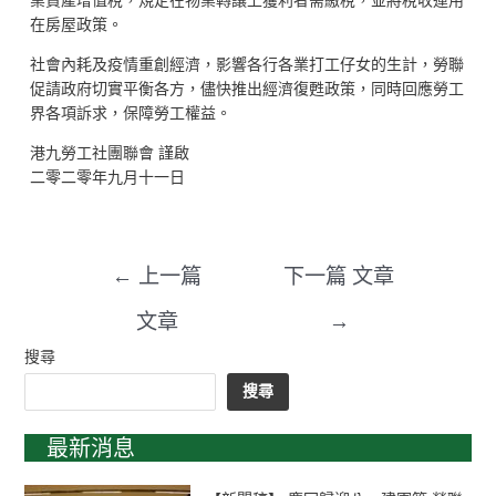
業資產增值稅，規定在物業轉讓上獲利者需繳稅，並將稅收運用
在房屋政策。
社會內耗及疫情重創經濟，影響各行各業打工仔女的生計，勞聯
促請政府切實平衡各方，儘快推出經濟復甦政策，同時回應勞工
界各項訴求，保障勞工權益。
港九勞工社團聯會 謹啟
二零二零年九月十一日
←
上一篇
下一篇 文章
文章
→
搜尋
搜尋
最新消息