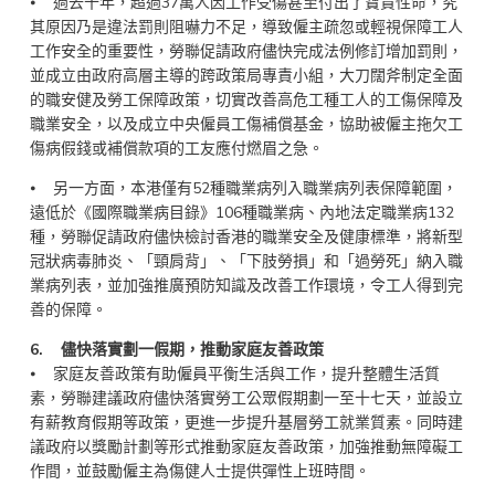
⦁ 過去十年，超過37萬人因工作受傷甚至付出了寶貴性命，究
其原因乃是違法罰則阻嚇力不足，導致僱主疏忽或輕視保障工人
工作安全的重要性，勞聯促請政府儘快完成法例修訂增加罰則，
並成立由政府高層主導的跨政策局專責小組，大刀闊斧制定全面
的職安健及勞工保障政策，切實改善高危工種工人的工傷保障及
職業安全，以及成立中央僱員工傷補償基金，協助被僱主拖欠工
傷病假錢或補償款項的工友應付燃眉之急。
⦁ 另一方面，本港僅有52種職業病列入職業病列表保障範圍，
遠低於《國際職業病目錄》106種職業病、內地法定職業病132
種，勞聯促請政府儘快檢討香港的職業安全及健康標準，將新型
冠狀病毒肺炎、「頸肩背」、「下肢勞損」和「過勞死」納入職
業病列表，並加強推廣預防知識及改善工作環境，令工人得到完
善的保障。
6. 儘快落實劃一假期，推動家庭友善政策
⦁ 家庭友善政策有助僱員平衡生活與工作，提升整體生活質
素，勞聯建議政府儘快落實勞工公眾假期劃一至十七天，並設立
有薪教育假期等政策，更進一步提升基層勞工就業質素。同時建
議政府以獎勵計劃等形式推動家庭友善政策，加強推動無障礙工
作間，並鼓勵僱主為傷健人士提供彈性上班時間。