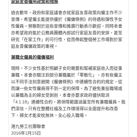
家庭友善僱用政策和措施
過去數年，政府和家庭議會亦就家庭友善政策向僱主作不少
宣傳，希望僱主能提供優於《僱傭條例》的待遇和彈性予女
性僱員。勞聯對於這些宣傳和推廣行動表示歡迎，同時本會
亦希望政府能於公務員團體內部試行家庭友善的安排，甚至
研究「在家工作」的可行性，從而帶起整個勞工市場對於家
庭友善僱傭政策的重視。
兼職女僱員的僱傭福利
現時，不少女性基於照顧子女的需要和幫補家庭收入而從事
兼職。本會亦關注到部分兼職屬於「零散化」，亦有些僱主
以不同手法刻意避開《僱傭條例》中連續性合約的規定，從
而讓一些女性僱員得不到一定的保障。為了避免重投職場或
以兼職為主的婦女受剝削，本會亦要求政府儘快取消
「4.1.18」連續性合約，將保障範圍涵蓋至所有兼職僱員。我
們深信，只有在整體社福及工作環境得以全面提升和改善
下，婦女才能安枕無休，全心投入職場。
港九勞工社團聯會
2016年2月15日