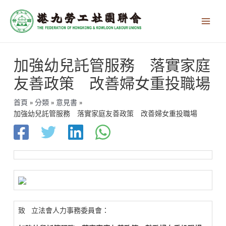
跳
Main
至
Men
主
要
內
文
容
加強幼兒託管服務 落實家庭
章
導
友善政策 改善婦女重投職場
覽
首頁
分類
意見書
加強幼兒託管服務 落實家庭友善政策 改善婦女重投職場
致 立法會人力事務委員會：