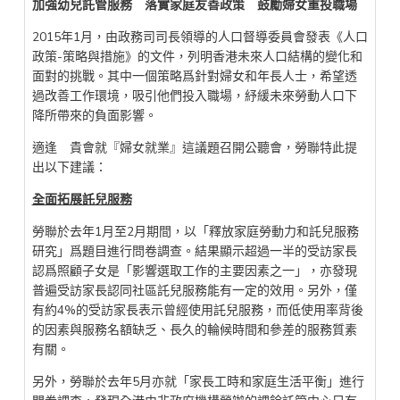
加強幼兒託管服務 落實家庭友善政策
鼓勵
婦女重投職場
2015年1月，由政務司司長領導的人口督導委員會發表《人口
政策-策略與措施》的文件，列明香港未來人口結構的變化和
面對的挑戰。其中一個策略爲針對婦女和年長人士，希望透
過改善工作環境，吸引他們投入職場，紓緩未來勞動人口下
降所帶來的負面影響。
適逢 貴會就『婦女就業』這議題召開公聽會，勞聯特此提
出以下建議：
全面拓展託兒服務
勞聯於去年1月至2月期間，以「釋放家庭勞動力和託兒服務
研究」爲題目進行問卷調查。結果顯示超過一半的受訪家長
認爲照顧子女是「影響選取工作的主要因素之一」，亦發現
普遍受訪家長認同社區託兒服務能有一定的效用。另外，僅
有約4%的受訪家長表示曾經使用託兒服務，而低使用率背後
的因素與服務名額缺乏、長久的輪候時間和參差的服務質素
有關。
另外，勞聯於去年5月亦就「家長工時和家庭生活平衡」進行