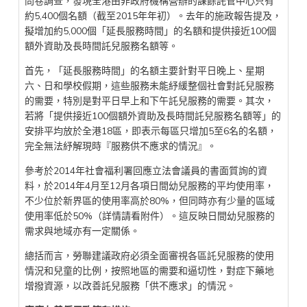
問卷調查，發現全港由非政府機構營辦的課餘託管中心只有
約5,400個名額（截至2015年年初）。去年的施政報告提及，
擬增加約5,000個「延長服務時間」的名額和提供接近100個
額外資助及長時間託兒服務名額等。
首先，「延長服務時間」的名額主要針對平日晚上、星期
六、日和學校假期，這些服務未能紓緩整個社會對託兒服務
的需要，特別是對平日早上和下午託兒服務的需要。其次，
若將「提供接近100個額外資助及長時間託兒服務名額等」的
安排平均放於全港18區，即表示每區只增加5至6名的名額，
完全無法紓解現時『服務供不應求的情況』。
參考於2014年社會福利署回應立法會議員的書面質詢的資
料，於2014年4月至12月各項日間幼兒服務的平均使用率，
不少位於新界區的使用率高於80%，但同時亦有少量的區域
使用率低於50%（詳情請看附件）。這反映日間幼兒服務的
需求與地域亦有一定關係。
總括而言，勞聯建議政府必須全面審視各區託兒服務的使用
情況和兒童的比例，按照地區的需要和逼切性，對症下藥地
增撥資源，以改善託兒服務「供不應求」的情況。