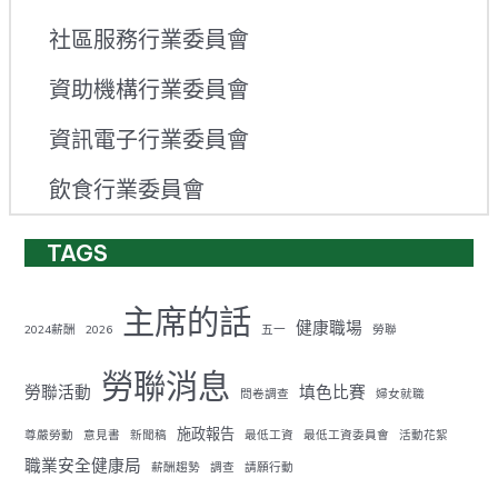
社區服務行業委員會
資助機構行業委員會
資訊電子行業委員會
飲食行業委員會
TAGS
主席的話
健康職場
2024薪酬
2026
五一
勞聯
勞聯消息
勞聯活動
填色比賽
問卷調查
婦女就職
施政報告
尊嚴勞動
意見書
新聞稿
最低工資
最低工資委員會
活動花絮
職業安全健康局
薪酬趨勢
調查
請願行動