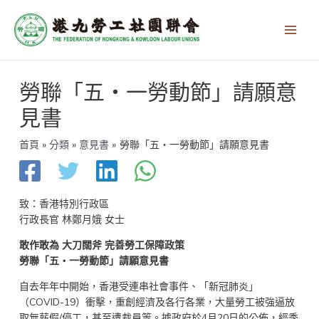
跳
Main
至
Men
主
要
內
文
容
勞聯「五‧一勞動節」請願意
章
導
見書
覽
首頁
分類
意見書
勞聯「五‧一勞動節」請願意見書
致：香港特別行政區
行政長官 林鄭月娥 女士
敢作敢為 大刀闊斧 完善勞工保障政策
勞聯「五‧一勞動節」請願意見書
自去年年中開始，香港受連串社會事件、「新冠肺炎」
（COVID-19）衝擊，重創經濟及各行各業，大量勞工被強逼放
取無薪假/停工，甚至遭裁員等。據政府於4月20日的公佈，經季