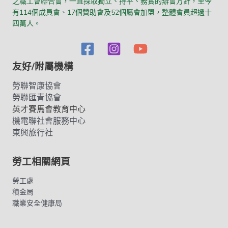
之職工會聯合會，一直採取獨立、持平、務實的辦會方針，至今
有114個成員會、17個贊助會及52個屬會加盟，整體會員超過十
四萬人。
友好/附屬機構
勞聯智康協會
勞聯匯青協會
英才賽馬會教育中心
機電聯社會服務中心
東興旅行社
勞工相關網頁
勞工處
積金局
職業安全健康局