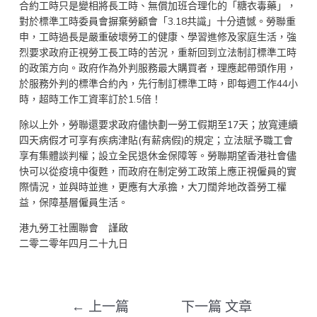
合約工時只是變相將長工時、無償加班合理化的「糖衣毒藥」，
對於標準工時委員會摒棄勞顧會「3.18共識」十分遺憾。勞聯重
申，工時過長是嚴重破壞勞工的健康、學習進修及家庭生活，強
烈要求政府正視勞工長工時的苦況，重新回到立法制訂標準工時
的政策方向。政府作為外判服務最大購買者，理應起帶頭作用，
於服務外判的標準合約內，先行制訂標準工時，即每週工作44小
時，超時工作工資率訂於1.5倍！
除以上外，勞聯還要求政府儘快劃一勞工假期至17天；放寬連續
四天病假才可享有疾病津貼(有薪病假)的規定；立法賦予職工會
享有集體談判權；設立全民退休金保障等。勞聯期望香港社會儘
快可以從疫境中復甦，而政府在制定勞工政策上應正視僱員的實
際情況，並與時並進，更應有大承擔，大刀闊斧地改善勞工權
益，保障基層僱員生活。
港九勞工社團聯會 謹啟
二零二零年四月二十九日
←
上一篇
下一篇 文章