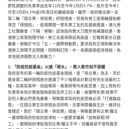
節性調整的失業率由去年12月至今年2月的3.7%，急升至今年1
月至3月的4.2%逾9年高位的嚴峻局面。雖然，政府推出第一及
第二輪「撐企業、保就業」紓困措施，但竟有勞工是兩輪援助都
落空「得個桔」，疫情期間一眾失業工友的支援被遺漏，港九勞
工社團聯會（下稱：勞聯）認為政府應大刀闊斧地補漏拾遺。香
港勞工政策抱殘守缺，勞工全面保障迢長路遠，在職貧窮亦日趨
嚴重，勞聯於今日「五‧一國際勞動節」要求政府正視和解決本
港勞工保障不足問題，同時制訂短、中、長期提振經濟措施，為
本地經濟復甦注入新動力！
1.
「防疫抗疫基金」火速「磅水」，救人救市刻不容緩
政府宣布的第一輪防疫抗疫基金措施，是「保企業」為主，至於
基金第二輪紓困措施亦遺漏了不少強積金計劃沒有完全涵蓋的工
種，如美容美甲、班組導師、推拿師等均未能受惠。加上現有的
失業率未有計算放取無薪假及停工的人數，故實際失業/就業不
足的人數必然更為嚴重。勞聯要求政府抗疫思維必須「打通腦血
管」，在撐企業生存保現金流同時，亦要保障僱員生計，維持社
會穩定。對於「撐企業、保就業」措施，勞聯憂慮有企業/僱主
一邊領取政府防疫抗疫津貼，一邊要求僱員「放無薪假/停
工」，變相政府津貼落到企業/僱主手中，但僱員卻不會恢復至