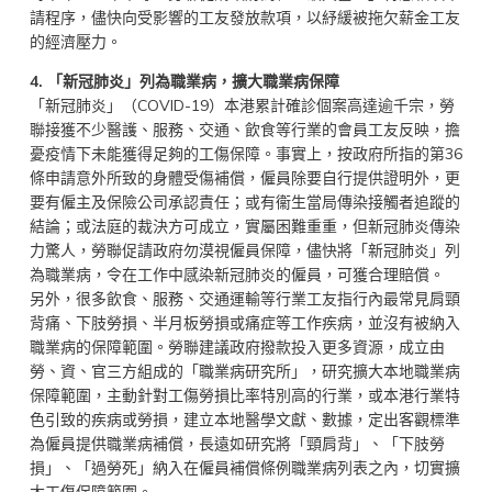
請程序，儘快向受影響的工友發放款項，以紓緩被拖欠薪金工友
的經濟壓力。
4.
「新冠肺炎」列為職業病，擴大職業病保障
「新冠肺炎」（COVID-19）本港累計確診個案高達逾千宗，勞
聯接獲不少醫護、服務、交通、飲食等行業的會員工友反映，擔
憂疫情下未能獲得足夠的工傷保障。事實上，按政府所指的第36
條申請意外所致的身體受傷補償，僱員除要自行提供證明外，更
要有僱主及保險公司承認責任；或有衞生當局傳染接觸者追蹤的
結論；或法庭的裁決方可成立，實屬困難重重，但新冠肺炎傳染
力驚人，勞聯促請政府勿漠視僱員保障，儘快將「新冠肺炎」列
為職業病，令在工作中感染新冠肺炎的僱員，可獲合理賠償。
另外，很多飲食、服務、交通運輸等行業工友指行內最常見肩頸
背痛、下肢勞損、半月板勞損或痛症等工作疾病，並沒有被納入
職業病的保障範圍。勞聯建議政府撥款投入更多資源，成立由
勞、資、官三方組成的「職業病研究所」，研究擴大本地職業病
保障範圍，主動針對工傷勞損比率特別高的行業，或本港行業特
色引致的疾病或勞損，建立本地醫學文獻、數據，定出客觀標準
為僱員提供職業病補償，長遠如研究將「頸肩背」、「下肢勞
損」、「過勞死」納入在僱員補償條例職業病列表之內，切實擴