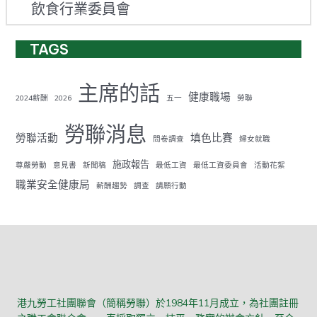
飲食行業委員會
TAGS
主席的話
健康職場
2024薪酬
2026
五一
勞聯
勞聯消息
勞聯活動
填色比賽
問卷調查
婦女就職
施政報告
尊嚴勞動
意見書
新聞稿
最低工資
最低工資委員會
活動花絮
職業安全健康局
薪酬趨勢
調查
請願行動
港九勞工社團聯會（簡稱勞聯）於1984年11月成立，為社團註冊