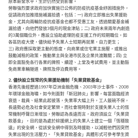
原本薪金水平，生計仍然受到影響。
勞聯強烈要求政府加快實施已公佈的防疫抗疫基金紓困措施外，
促請政府加推措施補漏拾遺，包括：一) 政府立即推出失業援助
金，尤其向兩輪防疫抗疫基金也都不受惠工友，透過關愛基金補
漏拾遺，向他們發放3個月的現金津貼；二) 政府未來兩年內創造
的3萬個職位外，應設立協助處理防疫支援工作的短期職位，如
各區防疫大使，儘快給予失業人士短期再就業，自力更生；
三) 政府應採取更主動的態度，向商業或住宅業主施壓，或推出
鼓勵減租的政策，推動業主與全港市民及企業共渡難關；四) 立
即全面豁免各行各業的牌照、續證、上堂及考試費用，並主動豁
免商業車輛隧道、牌照及停泊費用等。
2.
儘快設立恆常的失業援助機制「失業貸款基金」
香港先後經歷過1997年亞洲金融危機、2003年沙士事件、2008
年環球金融海嘯，如今則面對「新冠肺炎」影響，每當面臨經濟
衰退，裁員、結業此起彼落，失業率大幅上升，工人飯碗不保，
長遠勢必危及社會安定繁榮。而社會現時對於支援失業人士的恆
常機制呼聲日漸增加，勞聯認為長遠而言，政府須設立「失業貸
款基金」，目的是為處於綜援網上的失業人士建立一個「恆穩致
遠」的安全網，從該安全網中得到及時援助，以減輕他們因突然
失業出現的生活壓力。「失業貸款基金」具體形式可參考學生資