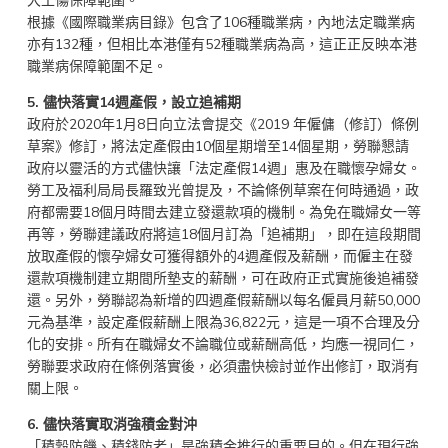
大工傷保障範圍。
根據《國際職業病目錄》包含了106種職業病，內地法定職業病
亦有132種，但相比本港僅有52種職業病為高，這正正反映本港
職業病保障範圍不足。
5.
儘快落實14週產假，設立追補期
政府於2020年1月8日向立法會提交《2019 年僱傭（修訂）條例
草案》修訂，將法定產假由10個星期增至14個星期，勞聯懇請
政府以靈活的方式儘快讓「法定產假14週」惠及在職懷孕婦女。
勞工及福利局局長羅致光曾提及，不論條例草案在何時通過，政
府都需要18個月時間去建立發還款項的機制。為免在職婦女一等
再等，勞聯建議政府將這18個月訂為「追補期」，即在這段期間
放取產假的懷孕婦女可獲得額外的4週產假及薪酬，而僱主在發
還款項機制建立期間所墊支的薪酬，可在政府正式實施後追補發
還。另外，勞聯認為新增的四週產假薪酬以每名僱員月薪50,000
元為基準，設定產假薪酬上限為36,822元，這是一項不合理及分
化的安排。所有在職婦女不論職位或薪酬高低，均應一視同仁，
勞聯要求政府在條例落實後，必須盡快檢討並作出修訂，取消有
關上限。
6
. 儘快落實取消強積金對沖
「積穀防饑、積錢防老」是強積金推行的重要目的。但在現行強