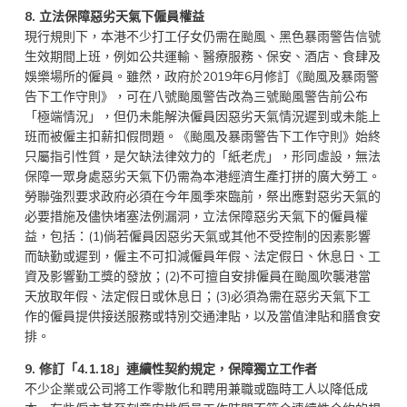
8.
立法保障惡劣天氣下僱員權益
現行規則下，本港不少打工仔女仍需在颱風、黑色暴雨警告信號
生效期間上班，例如公共運輸、醫療服務、保安、酒店、食肆及
娛樂場所的僱員。雖然，政府於2019年6月修訂《颱風及暴雨警
告下工作守則》，可在八號颱風警告改為三號颱風警告前公布
「極端情況」，但仍未能解決僱員因惡劣天氣情況遲到或未能上
班而被僱主扣薪扣假問題。《颱風及暴雨警告下工作守則》始終
只屬指引性質，是欠缺法律效力的「紙老虎」，形同虛設，無法
保障一眾身處惡劣天氣下仍需為本港經濟生產打拼的廣大勞工。
勞聯強烈要求政府必須在今年風季來臨前，祭出應對惡劣天氣的
必要措施及儘快堵塞法例漏洞，立法保障惡劣天氣下的僱員權
益，包括：(1)倘若僱員因惡劣天氣或其他不受控制的因素影響
而缺勤或遲到，僱主不可扣減僱員年假、法定假日、休息日、工
資及影響勤工獎的發放；(2)不可擅自安排僱員在颱風吹襲港當
天放取年假、法定假日或休息日；(3)必須為需在惡劣天氣下工
作的僱員提供接送服務或特別交通津貼，以及當值津貼和膳食安
排。
9.
修訂「4.1.18」連續性契約規定，保障獨立工作者
不少企業或公司將工作零散化和聘用兼職或臨時工人以降低成