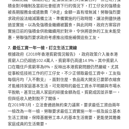
積金對沖機制及當前社會經濟下行的情況下，打工仔女的強積金
被長期服務金或遣散費「沖走」金額一直有增無減！勞聯強烈要
求政府設法縮減籌備立法、準備實施的行政時間，讓法例儘快通
過並實施，以為免強積金繼續被蠶食。與此同時，政府方案容許
實施日前的強積金供款繼續用於對沖，令快將退休的工友未能受
惠，勞聯強烈要求政府考慮推出措施補償這些工友。
7.
最低工資一年一檢，訂立生活工資線
根據政府《2018年香港貧窮情況報告》，政府政策介入後本港
貧窮人口仍超過102.4萬人，貧窮率仍高達14.9%，其中貧窮人
口在職住戶貧窮率為8%，反映出本港貧窮問題仍然嚴峻。尤其
從事較低技術工作的打工仔女，不少正領取最低工資中，工友指
每個月均『入不敷支』，面對住屋、食品兩大開支已要節衣縮食
才能維持家庭基本生活，可見現時的最低工資水平明顯與市場水
平脫軌，甚至比兩人家庭的綜援金額為低。貧窮成因並非單一，
但與低收入絶對脫不了關係。
在2019年3月，立法會通過無約束力議案，要求最低工資由兩年
一檢改為一年一檢，勞聯要求最低工資實施一年一檢及設立基本
生活工資線，保障基層勞工本人的基本生活需要，更能使其贍養
家庭成員的生活需要。