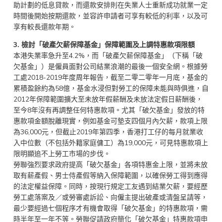
助計劃的低息貸款，而還款安排則在失業人士重新成功就業一定
時間後開始按期還款，並容許申請者可享有較低的利率，以及可
享有較長還款年期。
3.
檢討「破產欠薪保障基金」保障範圍及上調特惠款項限額
本港失業率急升至4.2%，而「破產欠薪保障基金」（下稱「破
欠基金」）是僱員面對公司結業浪潮的最後一個安全網。根據勞
工處2018-2019年度周年報告，截至二零二零年一月底，基金的
累積盈餘約為58億，基金水浸但對勞工的保障未能與時俱進，自
2012年保障範圍擴大至未放年假薪酬及未放法定假日薪酬後，
至今8年沒有再調整任何特惠款項。尤其「破欠基金」發放的特
惠款項金額脫離現實，例如基金可墊支四個月內欠薪，款項上限
為36,000元，但截止2019年第四季，香港打工仔的每月就業收
入中位數（不包括外籍家庭傭工）為19,000元，可見特惠款項上
限明顯追不上勞工市場的步伐。
勞聯強烈要求政府提高「破欠基金」各項特惠金上限，並將未放
取有薪產假、男士侍產假等納入保障範圍，以確保勞工得到應得
的法定權益保障。同時，按現行規定工友遇到結業欠薪，要經歷
勞工處落案及／或勞審處訴訟、向僱主提出破產或清盤呈請等，
最少要經過七個程序才有機會取得「破欠基金」的特惠款項，需
時半年至一年不等。勞聯促請政府簡化「破欠基金」特惠款項申