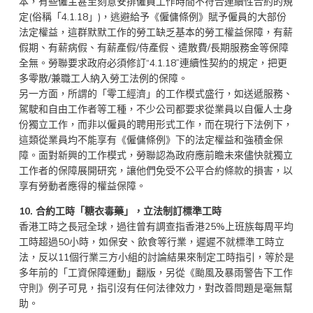
本，有些僱主甚至刻意安排僱員工作時間不符合連續性合約的規
定(俗稱「4.1.18」)，逃避給予《僱傭條例》賦予僱員的大部份
法定權益，這群默默工作的勞工缺乏基本的勞工權益保障，有薪
假期、有薪病假、有薪產假/侍產假、遣散費/長期服務金等保障
全無。勞聯要求政府必須修訂“4.1.18”連續性契約的規定，把更
多零散/兼職工人納入勞工法例的保障。
另一方面，所謂的「零工經濟」的工作模式盛行，如送遞服務、
駕駛和自由工作者等工種，不少公司都要求從業員以自僱人士身
份獨立工作，而非以僱員的聘用形式工作，而在現行下法例下，
這類從業員均不能享有《僱傭條例》下的法定權益和強積金保
障。面對新興的工作模式，勞聯認為政府應前瞻未來儘快就獨立
工作者的保障展開研究，讓他們免受不公平合約條款的損害，以
享有勞動者應得的權益保障。
10.
合約工時「糖衣毒藥」，立法制訂標準工時
香港工時之長冠全球，過往曾有調查指香港25%上班族每周平均
工時超過50小時，如保安、飲食等行業，遲遲不就標準工時立
法，反以11個行業三方小組的討論結果來制定工時指引，等於是
多年前的「工資保障運動」翻版，另從《颱風及暴雨警告下工作
守則》例子可見，指引沒有任何法律效力，對改善問題是毫無幫
助。